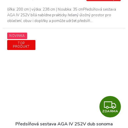
A
šířka: 200 cm | výška: 238 cm | hloubka: 35 cmPředsíňová sestava
AGA IV 2S2V bílá nabídne prakticky řešený úložný prostor pro
oblečení, obuv i doplňky a pomůže udržet předsíň...
NOVINKA
TOP
PRODUKT
Z
ZDARMA
D
Předsíňová sestava AGA IV 2S2V dub sonoma