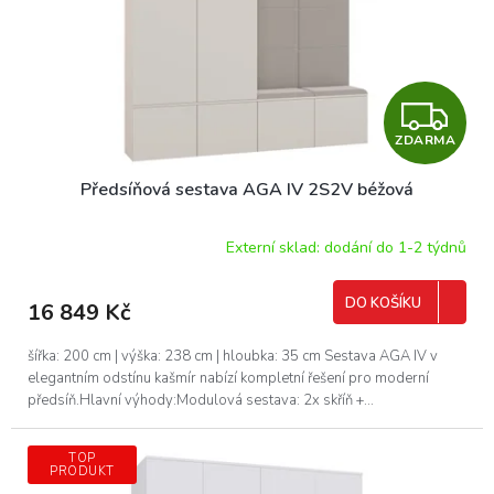
Z
ZDARMA
D
Předsíňová sestava AGA IV 2S2V béžová
A
R
Externí sklad: dodání do 1-2 týdnů
M
DO KOŠÍKU
16 849 Kč
A
šířka: 200 cm | výška: 238 cm | hloubka: 35 cm Sestava AGA IV v
elegantním odstínu kašmír nabízí kompletní řešení pro moderní
předsíň.Hlavní výhody:Modulová sestava: 2x skříň +...
TOP
PRODUKT