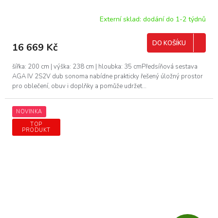
A
R
Externí sklad: dodání do 1-2 týdnů
M
DO KOŠÍKU
16 669 Kč
A
šířka: 200 cm | výška: 238 cm | hloubka: 35 cmPředsíňová sestava
AGA IV 2S2V dub sonoma nabídne prakticky řešený úložný prostor
pro oblečení, obuv i doplňky a pomůže udržet...
NOVINKA
TOP
PRODUKT