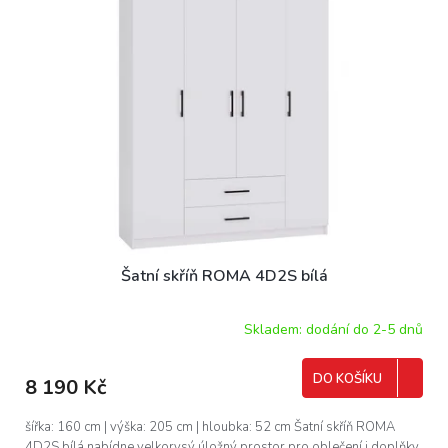
Šatní skříň ROMA 4D2S bílá
Skladem: dodání do 2-5 dnů
DO KOŠÍKU
8 190 Kč
šířka: 160 cm | výška: 205 cm | hloubka: 52 cm Šatní skříň ROMA
4D2S bílá nabídne velkorysý úložný prostor pro oblečení i doplňky