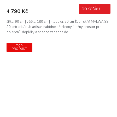
DO KOŠÍKU
4 790 Kč
šířka: 90 cm | výška: 180 cm | hloubka: 50 cm Šatní skříň MALWA SS-
90 antracit / dub artisan nabídne přehledný úložný prostor pro
oblečení i doplňky a snadno zapadne do...
TOP
PRODUKT