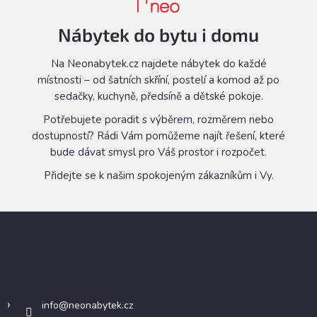
Nábytek do bytu i domu
Na Neonabytek.cz najdete nábytek do každé
místnosti – od šatních skříní, postelí a komod až po
sedačky, kuchyně, předsíně a dětské pokoje.
Potřebujete poradit s výběrem, rozměrem nebo
dostupností? Rádi Vám pomůžeme najít řešení, které
bude dávat smysl pro Váš prostor i rozpočet.
Přidejte se k našim spokojeným zákazníkům i Vy.
Z
á
p
a
Kontakt
t
í
info
@
neonabytek.cz