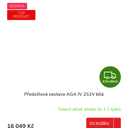
NOVINKA
TOP
PRODUKT
Z
ZDARMA
D
Předsíňová sestava AGA IV 2S2V bílá
A
R
Externí sklad: dodání do 1-2 týdnů
M
DO KOŠÍKU
16 049 Kč