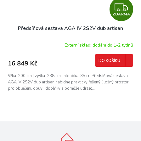
Z
ZDARMA
D
Předsíňová sestava AGA IV 2S2V dub artisan
A
R
Externí sklad: dodání do 1-2 týdnů
M
DO KOŠÍKU
16 849 Kč
A
šířka: 200 cm | výška: 238 cm | hloubka: 35 cmPředsíňová sestava
AGA IV 2S2V dub artisan nabídne prakticky řešený úložný prostor
pro oblečení, obuv i doplňky a pomůže udržet...