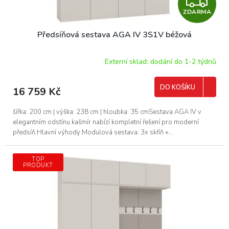
Z
ZDARMA
D
Předsíňová sestava AGA IV 3S1V béžová
A
R
Externí sklad: dodání do 1-2 týdnů
M
DO KOŠÍKU
16 759 Kč
A
šířka: 200 cm | výška: 238 cm | hloubka: 35 cmSestava AGA IV v
elegantním odstínu kašmír nabízí kompletní řešení pro moderní
předsíň.Hlavní výhody:Modulová sestava: 3x skříň +...
TOP
PRODUKT