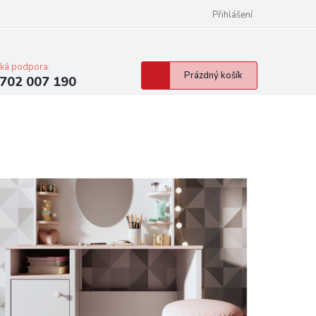
Přihlášení
cká podpora:
Nákupní
Prázdný košík
702 007 190
košík