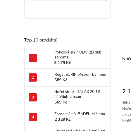
Top 10 produktů
Policová skříň OLIV 2D dub
sonoma
Noč
3 179 Kč
Regál SURIN přírodní bambus
589 Kč
2 
Noční stolek GALAX 20 1S
bílá/dub artisan
569 Kč
šířka
Noční
Zahradní stůl BADEN M černá
a ote
2 329 Kč
kvali