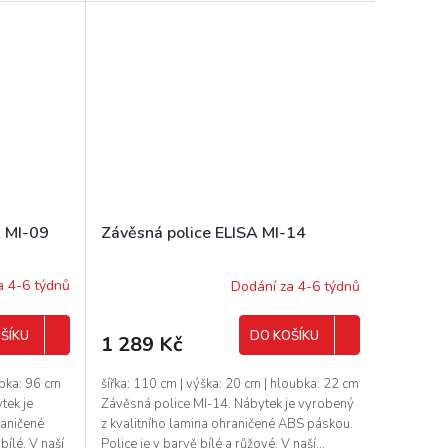
vyřezaná...
A MI-09
Závěsná police ELISA MI-14
a 4-6 týdnů
Dodání za 4-6 týdnů
ŠÍKU
DO KOŠÍKU
1 289 Kč
ubka: 96 cm
šířka: 110 cm | výška: 20 cm | hloubka: 22 cm
tek je
Závěsná police MI-14. Nábytek je vyrobený
raničené
z kvalitního lamina ohraničené ABS páskou.
ílé. V naší
Police je v barvě bílé a růžové. V naší...