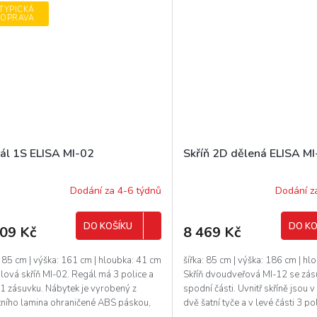
TYPICKÁ
OPRAVA
ál 1S ELISA MI-02
Skříň 2D dělená ELISA M
Dodání za 4-6 týdnů
Dodání z
DO KOŠÍKU
DO KO
609 Kč
8 469 Kč
: 85 cm | výška: 161 cm | hloubka: 41 cm
šířka: 85 cm | výška: 186 cm | h
lová skříň MI-02. Regál má 3 police a
Skříň dvoudveřová MI-12 se zá
 1 zásuvku. Nábytek je vyrobený z
spodní části. Uvnitř skříně jsou v
itního lamina ohraničené ABS páskou,
dvě šatní tyče a v levé části 3 poli
..