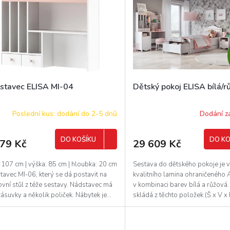
stavec ELISA MI-04
Dětský pokoj ELISA bílá/r
Poslední kus: dodání do 2-5 dnů
Dodání z
DO KOŠÍKU
DO KO
479 Kč
29 609 Kč
: 107 cm | výška: 85 cm | hloubka: 20 cm
Sestava do dětského pokoje je 
avec MI-06, který se dá postavit na
kvalitního lamina ohraničeného
vní stůl z téže sestavy. Nádstavec má
v kombinaci barev bílá a růžová
ásuvky a několik poliček. Nábytek je...
skládá z těchto položek (Š x V x 
pracovní...