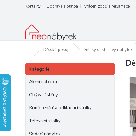
Přejít
Kontakty
Doprava a platba
Vrácení zboží a reklamace
na
obsah
Domů
Dětské pokoje
Dětský sektorový nábytek
Dě
P
Přeskočit
o
Kategorie
kategorie
s
t
Akční nabídka
r
a
Obývací stěny
n
Konferenční a odkládací stolky
n
í
Televizní stolky
p
a
Sedací nábytek
n