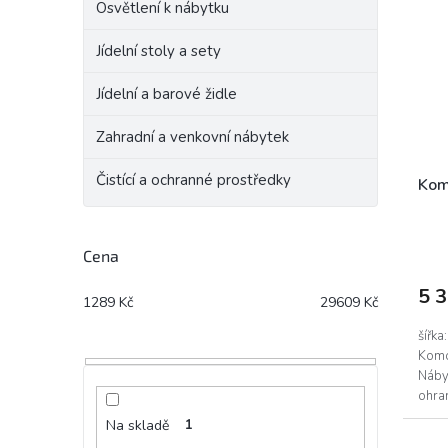
Osvětlení k nábytku
Jídelní stoly a sety
Jídelní a barové židle
Zahradní a venkovní nábytek
Čistící a ochranné prostředky
Kom
Cena
5 
1289
Kč
29609
Kč
šířka
Komo
Nábyt
ohra
zásuv
Na skladě
1