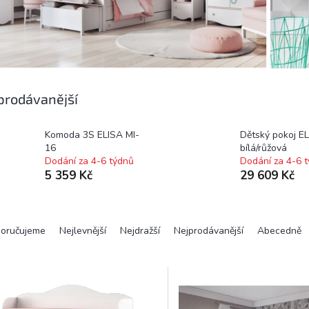
prodávanější
Komoda 3S ELISA MI-
Dětský pokoj E
16
bílá/růžová
Dodání za 4-6 týdnů
Dodání za 4-6 
5 359 Kč
29 609 Kč
oručujeme
Nejlevnější
Nejdražší
Nejprodávanější
Abecedně