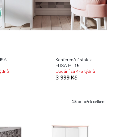
LISA
Konferenční stolek
ELISA MI-15
týdnů
Dodání za 4-6 týdnů
3 999 Kč
15
položek celkem