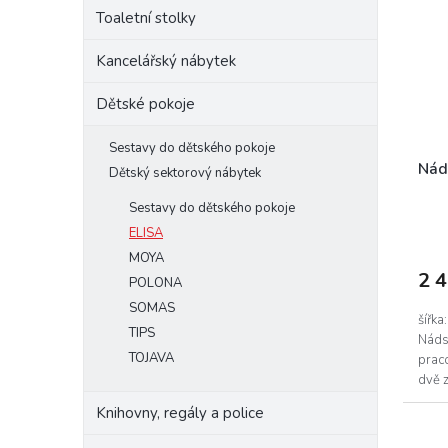
i
r
Toaletní stolky
s
o
p
d
Kancelářský nábytek
r
u
o
k
Dětské pokoje
d
t
u
ů
Sestavy do dětského pokoje
k
Nád
Dětský sektorový nábytek
t
Sestavy do dětského pokoje
ů
ELISA
MOYA
2 
POLONA
SOMAS
šířka
TIPS
Nádst
TOJAVA
praco
dvě z
Knihovny, regály a police