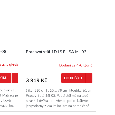
I-08
Pracovní stůl 1D1S ELISA MI-03
a 4-6 týdnů
Dodání za 4-6 týdnů
ŠÍKU
DO KOŠÍKU
3 919 Kč
hloubka: 211
šířka: 110 cm | výška: 76 cm | hloubka: 51 cm
. Matrace je
Pracovní stůl MI-03. Psací stůl má na levé
pit dvě
straně 1 dvířka a otevřenou polici. Nábytek
alitního...
je vyrobený z kvalitního lamina ohraničené...