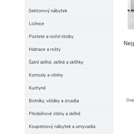
e
Sektorový nábytek
l
Ložnice
Postele a noční stolky
Nej
Matrace a rošty
Šatní skříně, skříně a skříňky
Komody a vitríny
Kuchyně
Ř
a
Dop
Botníky, věšáky a zrcadla
z
e
Předsíňové stěny a skříně
V
n
ý
í
Koupelnový nábytek a umyvadla
p
p