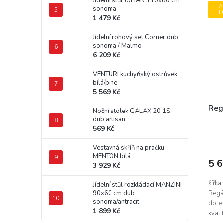
Jídelní stůl JULIAN 110x80 cm
A
sonoma
D
1 479 Kč
Jídelní rohový set Corner dub
sonoma / Malmo
6 209 Kč
VENTURI kuchyňský ostrůvek,
bílá/pine
5 569 Kč
Reg
Noční stolek GALAX 20 1S
dub artisan
569 Kč
Vestavná skříň na pračku
MENTON bílá
5 
3 929 Kč
šířka
Jídelní stůl rozkládací MANZINI
Regá
90x60 cm dub
sonoma/antracit
dole
1 899 Kč
kval
dolní.