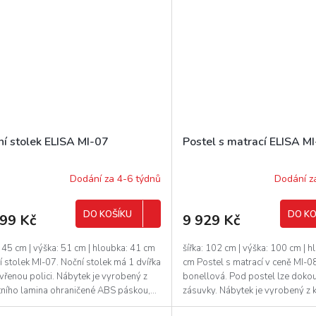
ní stolek ELISA MI-07
Postel s matrací ELISA M
Dodání za 4-6 týdnů
Dodání z
DO KOŠÍKU
DO KO
199 Kč
9 929 Kč
: 45 cm | výška: 51 cm | hloubka: 41 cm
šířka: 102 cm | výška: 100 cm | 
 stolek MI-07. Noční stolek má 1 dvířka
cm Postel s matrací v ceně MI-08
vřenou polici. Nábytek je vyrobený z
bonellová. Pod postel lze dokou
tního lamina ohraničené ABS páskou,...
zásuvky. Nábytek je vyrobený z kv