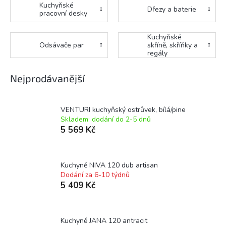
Kuchyňské
Dřezy a baterie
pracovní desky
Kuchyňské
Odsávače par
skříně, skříňky a
regály
Nejprodávanější
VENTURI kuchyňský ostrůvek, bílá/pine
Skladem: dodání do 2-5 dnů
5 569 Kč
Kuchyně NIVA 120 dub artisan
Dodání za 6-10 týdnů
5 409 Kč
Kuchyně JANA 120 antracit