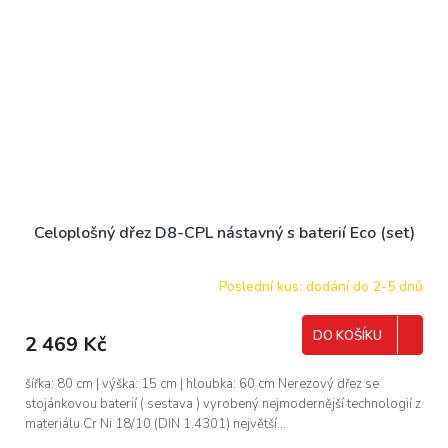
Celoplošný dřez D8-CPL nástavný s baterií Eco (set)
Poslední kus: dodání do 2-5 dnů
DO KOŠÍKU
2 469 Kč
šířka: 80 cm | výška: 15 cm | hloubka: 60 cm Nerezový dřez se
stojánkovou baterií ( sestava ) vyrobený nejmodernější technologií z
materiálu Cr Ni 18/10 (DIN 1.4301) největší...