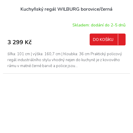
Kuchyňský regál WILBURG borovice/černá
Skladem: dodání do 2-5 dnů
DO KOŠÍKU
3 299 Kč
šířka: 101 cm | výška: 160,7 cm | hloubka: 36 cm Praktický policový
regál industriálního stylu vhodný nejen do kuchyně je z kovového
rámu v matné černé barvě a police jsou...