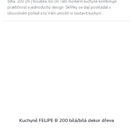
šířka: 200 cm | hloubka: 60 cm Tato moderní kuchyně kombinuje
praktičnost a jednoduchý design. Skříňky se dají poskládat v
libovolném pořadí a to Vám umožní si sestavit kuchyni...
Kuchyně FELIPE B 200 bílá/bílá dekor dřeva