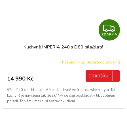
Z
ZDARMA
D
Kuchyně IMPERIA 240 s D80 bílá/zlatá
A
R
Poslední kus: dodání do 2-5 dnů
M
DO KOŠÍKU
14 990 Kč
A
šířka: 240 cm | hloubka: 60 cm Kuchyně ve francouzském stylu. Tato
kuchyně je navržena tak, že skříňky se dají poskládat v libovolném
pořadí. To vám umožní si sestavit kuchyni...