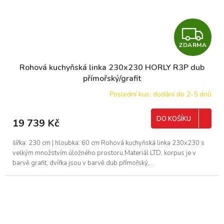
Z
ZDARMA
D
Rohová kuchyňská linka 230x230 HORLY R3P dub
A
přímořský/grafit
R
Poslední kus: dodání do 2-5 dnů
M
DO KOŠÍKU
19 739 Kč
A
šířka: 230 cm | hloubka: 60 cm Rohová kuchyňská linka 230x230 s
velkým množstvím úložného prostoru.Materiál LTD, korpus je v
barvě grafit, dvířka jsou v barvě dub přímořský,...