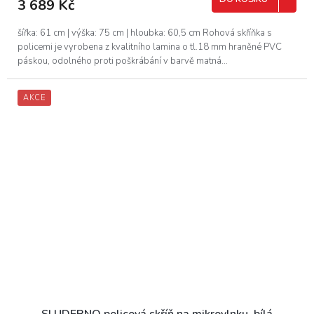
3 689 Kč
šířka: 61 cm | výška: 75 cm | hloubka: 60,5 cm Rohová skříňka s
policemi je vyrobena z kvalitního lamina o tl.18 mm hraněné PVC
páskou, odolného proti poškrábání v barvě matná...
AKCE
SLUDERNO policová skříň na mikrovlnku, bílá