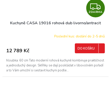
Z
ZDARMA
D
Kuchyně CASA 19016 rohová dub livorno/antracit
A
R
Poslední kus: dodání do 2-5 dnů
M
DO KOŠÍKU
12 789 Kč
A
hloubka: 60 cm Tato moderní rohová kuchyně kombinuje praktičnost
a jednoduchý design. Skříňky se dají poskládat v libovolném pořadí
a to Vám umožní si sestavit kuchyni podle...