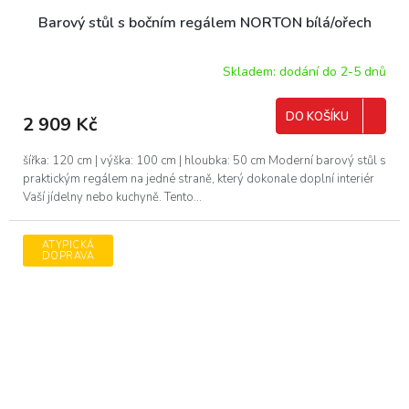
Barový stůl s bočním regálem NORTON bílá/ořech
Skladem: dodání do 2-5 dnů
DO KOŠÍKU
2 909 Kč
šířka: 120 cm | výška: 100 cm | hloubka: 50 cm Moderní barový stůl s
praktickým regálem na jedné straně, který dokonale doplní interiér
Vaší jídelny nebo kuchyně. Tento...
ATYPICKÁ
DOPRAVA