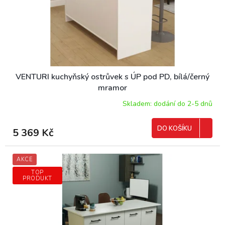
d
u
k
t
ů
VENTURI kuchyňský ostrůvek s ÚP pod PD, bílá/černý
mramor
Skladem: dodání do 2-5 dnů
DO KOŠÍKU
5 369 Kč
AKCE
TOP
PRODUKT