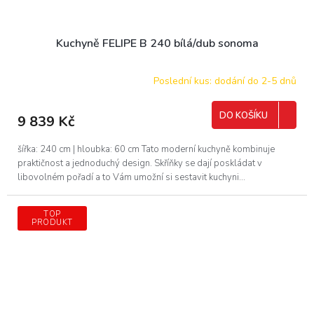
Kuchyně FELIPE B 240 bílá/dub sonoma
Poslední kus: dodání do 2-5 dnů
DO KOŠÍKU
9 839 Kč
šířka: 240 cm | hloubka: 60 cm Tato moderní kuchyně kombinuje
praktičnost a jednoduchý design. Skříňky se dají poskládat v
libovolném pořadí a to Vám umožní si sestavit kuchyni...
TOP
PRODUKT