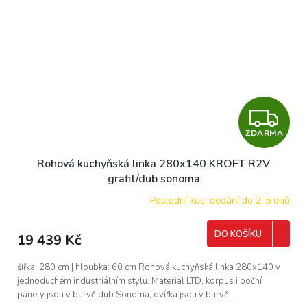
Z
ZDARMA
D
Rohová kuchyňská linka 280x140 KROFT R2V
A
grafit/dub sonoma
R
Poslední kus: dodání do 2-5 dnů
M
DO KOŠÍKU
19 439 Kč
A
šířka: 280 cm | hloubka: 60 cm Rohová kuchyňská linka 280x140 v
jednoduchém industriálním stylu. Materiál LTD, korpus i boční
panely jsou v barvě dub Sonoma, dvířka jsou v barvě...