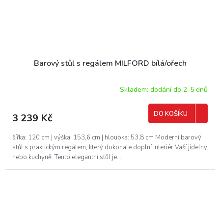
Barový stůl s regálem MILFORD bílá/ořech
Skladem: dodání do 2-5 dnů
DO KOŠÍKU
3 239 Kč
šířka: 120 cm | výška: 153,6 cm | hloubka: 53,8 cm Moderní barový
stůl s praktickým regálem, který dokonale doplní interiér Vaší jídelny
nebo kuchyně. Tento elegantní stůl je...