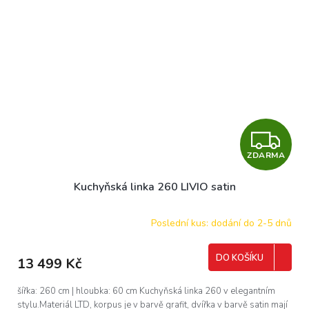
Z
ZDARMA
D
Kuchyňská linka 260 LIVIO satin
A
R
Poslední kus: dodání do 2-5 dnů
M
DO KOŠÍKU
13 499 Kč
A
šířka: 260 cm | hloubka: 60 cm Kuchyňská linka 260 v elegantním
stylu.Materiál LTD, korpus je v barvě grafit, dvířka v barvě satin mají