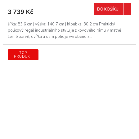
DO KOŠÍKU
3 739 Kč
šířka: 83,6 cm | výška: 140,7 cm | hloubka: 30,2 cm Praktický
policový regál industriálního stylu je z kovového rámu v matné
černé barvě, dvířka a osm polic je vyrobeno z...
TOP
PRODUKT