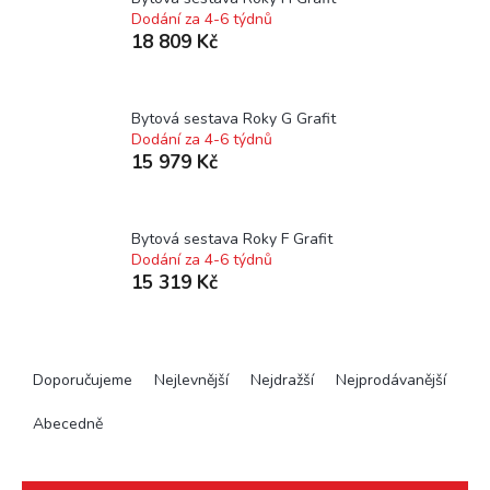
Dodání za 4-6 týdnů
18 809 Kč
Bytová sestava Roky G Grafit
Dodání za 4-6 týdnů
15 979 Kč
Bytová sestava Roky F Grafit
Dodání za 4-6 týdnů
15 319 Kč
Ř
a
Doporučujeme
Nejlevnější
Nejdražší
Nejprodávanější
z
e
Abecedně
n
í