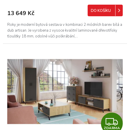
M
DO KOŠÍKU
13 649 Kč
A
Roky je moderní bytová sestava v kombinaci 2 módních barev bílá a
dub artisan. Je vyrobena z vysoce kvalitní laminované dřevotřísky
tloušťky 18 mm, odolné vůči poškrábání,...
Z
ZDARMA