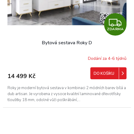
Z
ZDARMA
D
Bytová sestava Roky D
A
R
Dodání za 4-6 týdnů
M
DO KOŠÍKU
14 499 Kč
A
Roky je moderní bytová sestava v kombinaci 2 módních barev bílá a
dub artisan. Je vyrobena z vysoce kvalitní laminované dřevotřísky
tloušťky 18 mm, odolné vůči poškrábání,...