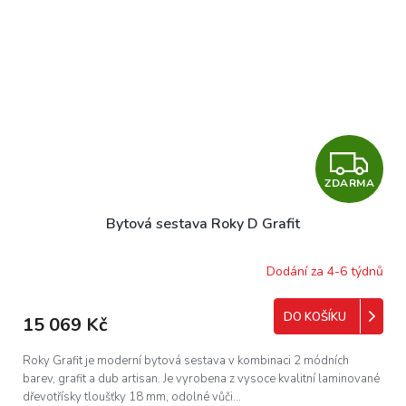
Z
ZDARMA
D
Bytová sestava Roky D Grafit
A
R
Dodání za 4-6 týdnů
M
DO KOŠÍKU
15 069 Kč
A
Roky Grafit je moderní bytová sestava v kombinaci 2 módních
barev, grafit a dub artisan. Je vyrobena z vysoce kvalitní laminované
dřevotřísky tloušťky 18 mm, odolné vůči...