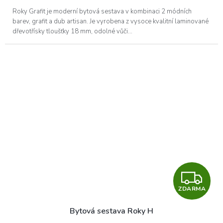
A
Roky Grafit je moderní bytová sestava v kombinaci 2 módních
barev, grafit a dub artisan. Je vyrobena z vysoce kvalitní laminované
dřevotřísky tloušťky 18 mm, odolné vůči...
Z
ZDARMA
D
Bytová sestava Roky H
A