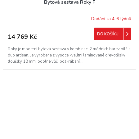
Bytová sestava Roky F
A
R
Dodání za 4-6 týdnů
M
DO KOŠÍKU
14 769 Kč
A
Roky je moderní bytová sestava v kombinaci 2 módních barev bílá a
dub artisan. Je vyrobena z vysoce kvalitní laminované dřevotřísky
tloušťky 18 mm, odolné vůči poškrábání,...