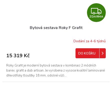
Z
ZDARMA
D
Bytová sestava Roky F Grafit
A
R
Dodání za 4-6 týdnů
M
DO KOŠÍKU
15 319 Kč
A
Roky Grafit je moderní bytová sestava v kombinaci 2 módních
barev, grafit a dub artisan. Je vyrobena z vysoce kvalitní laminované
dřevotřísky tloušťky 18 mm, odolné vůči...