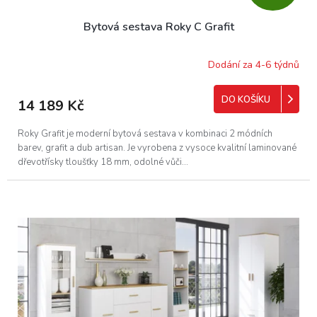
D
Bytová sestava Roky C Grafit
A
R
Dodání za 4-6 týdnů
M
DO KOŠÍKU
14 189 Kč
A
Roky Grafit je moderní bytová sestava v kombinaci 2 módních
barev, grafit a dub artisan. Je vyrobena z vysoce kvalitní laminované
dřevotřísky tloušťky 18 mm, odolné vůči...