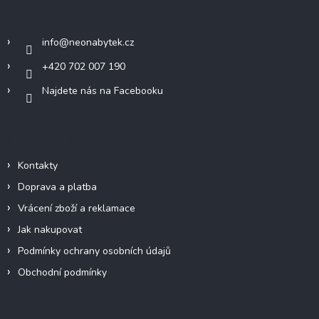
a
Kontakt
í
t
p
í
r
info
@
neonabytek.cz
v
k
+420 702 007 190
y
Najdete nás na Facebooku
v
ý
p
i
Informace pro vás
s
u
Kontakty
Doprava a platba
Vrácení zboží a reklamace
Jak nakupovat
Podmínky ochrany osobních údajů
Obchodní podmínky