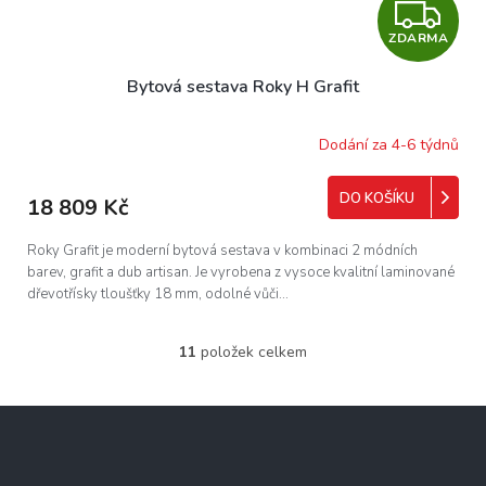
Z
ZDARMA
D
Bytová sestava Roky H Grafit
A
R
Dodání za 4-6 týdnů
M
DO KOŠÍKU
18 809 Kč
A
Roky Grafit je moderní bytová sestava v kombinaci 2 módních
barev, grafit a dub artisan. Je vyrobena z vysoce kvalitní laminované
dřevotřísky tloušťky 18 mm, odolné vůči...
11
položek celkem
O
v
l
Z
á
á
d
p
a
c