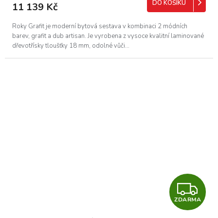
M
DO KOŠÍKU
11 139 Kč
A
Roky Grafit je moderní bytová sestava v kombinaci 2 módních
barev, grafit a dub artisan. Je vyrobena z vysoce kvalitní laminované
dřevotřísky tloušťky 18 mm, odolné vůči...
Z
ZDARMA
D