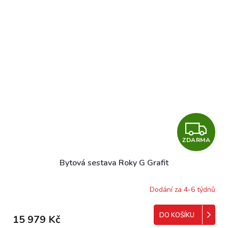
Z
ZDARMA
D
Bytová sestava Roky G Grafit
A
R
Dodání za 4-6 týdnů
M
DO KOŠÍKU
15 979 Kč