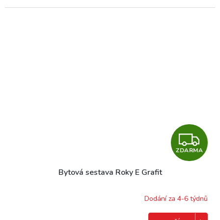
Z
ZDARMA
D
Bytová sestava Roky E Grafit
A
R
Dodání za 4-6 týdnů