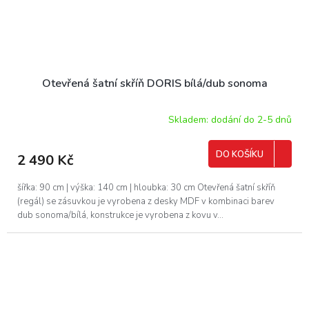
Otevřená šatní skříň DORIS bílá/dub sonoma
Skladem: dodání do 2-5 dnů
DO KOŠÍKU
2 490 Kč
šířka: 90 cm | výška: 140 cm | hloubka: 30 cm Otevřená šatní skříň
(regál) se zásuvkou je vyrobena z desky MDF v kombinaci barev
dub sonoma/bílá, konstrukce je vyrobena z kovu v...