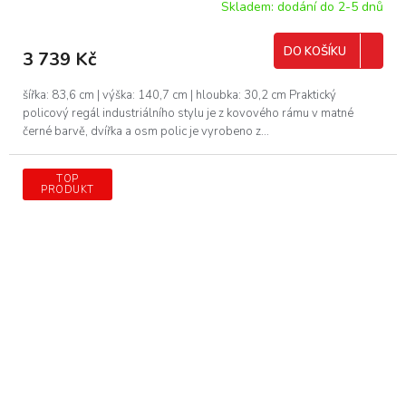
Skladem: dodání do 2-5 dnů
DO KOŠÍKU
3 739 Kč
šířka: 83,6 cm | výška: 140,7 cm | hloubka: 30,2 cm Praktický
policový regál industriálního stylu je z kovového rámu v matné
černé barvě, dvířka a osm polic je vyrobeno z...
TOP
PRODUKT