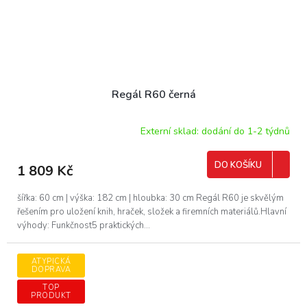
Regál R60 černá
Externí sklad: dodání do 1-2 týdnů
DO KOŠÍKU
1 809 Kč
šířka: 60 cm | výška: 182 cm | hloubka: 30 cm Regál R60 je skvělým
řešením pro uložení knih, hraček, složek a firemních materiálů.Hlavní
výhody: Funkčnost5 praktických...
ATYPICKÁ
DOPRAVA
TOP
PRODUKT