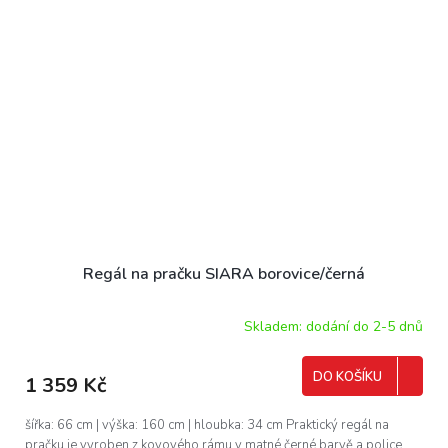
Regál na pračku SIARA borovice/černá
Skladem: dodání do 2-5 dnů
DO KOŠÍKU
1 359 Kč
šířka: 66 cm | výška: 160 cm | hloubka: 34 cm Praktický regál na
pračku je vyroben z kovového rámu v matné černé barvě a police