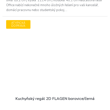
šířka: 89,2 cm | výška: 113,4 cm | hloubka: 40,1 cm Nadčasová řada
Office nabízí nekonečně mnoho úložných řešení pro vaši kancelář,
domácí pracovnu nebo studentský pokoj....
ATYPICKÁ
DOPRAVA
Kuchyňský regál 2D FLAGEN borovice/černá