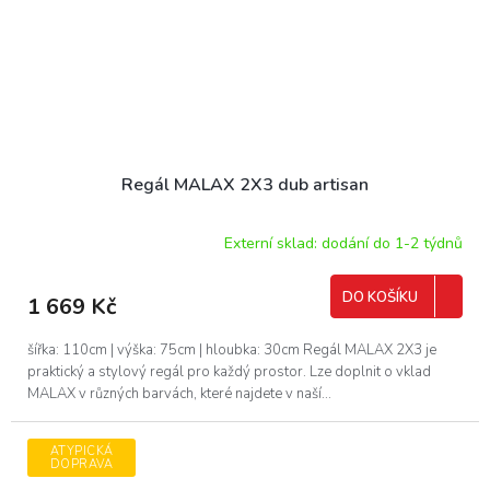
Regál MALAX 2X3 dub artisan
Externí sklad: dodání do 1-2 týdnů
DO KOŠÍKU
1 669 Kč
šířka: 110cm | výška: 75cm | hloubka: 30cm Regál MALAX 2X3 je
praktický a stylový regál pro každý prostor. Lze doplnit o vklad
MALAX v různých barvách, které najdete v naší...
ATYPICKÁ
DOPRAVA