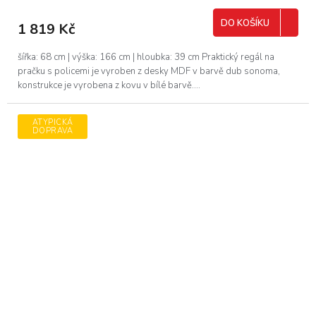
DO KOŠÍKU
1 819 Kč
šířka: 68 cm | výška: 166 cm | hloubka: 39 cm Praktický regál na
pračku s policemi je vyroben z desky MDF v barvě dub sonoma,
konstrukce je vyrobena z kovu v bílé barvě....
ATYPICKÁ
DOPRAVA