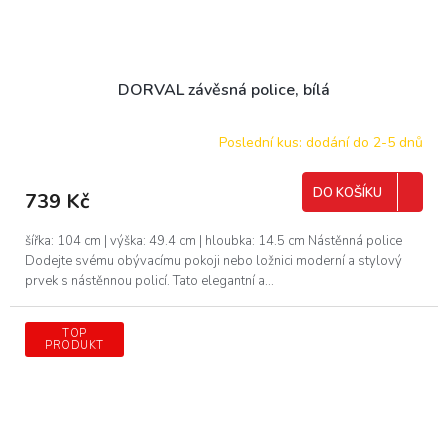
DORVAL závěsná police, bílá
Poslední kus: dodání do 2-5 dnů
DO KOŠÍKU
739 Kč
šířka: 104 cm | výška: 49.4 cm | hloubka: 14.5 cm Nástěnná police
Dodejte svému obývacímu pokoji nebo ložnici moderní a stylový
prvek s nástěnnou policí. Tato elegantní a...
TOP
PRODUKT