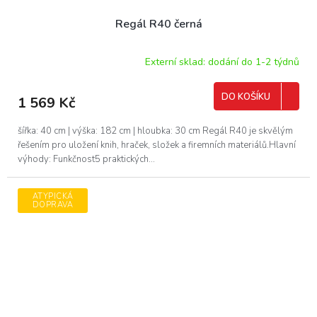
Regál R40 černá
Externí sklad: dodání do 1-2 týdnů
DO KOŠÍKU
1 569 Kč
šířka: 40 cm | výška: 182 cm | hloubka: 30 cm Regál R40 je skvělým
řešením pro uložení knih, hraček, složek a firemních materiálů.Hlavní
výhody: Funkčnost5 praktických...
ATYPICKÁ
DOPRAVA