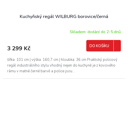
Kuchyňský regál WILBURG borovice/černá
Skladem: dodání do 2-5 dnů
DO KOŠÍKU
3 299 Kč
šířka: 101 cm | výška: 160,7 cm | hloubka: 36 cm Praktický policový
regál industriálního stylu vhodný nejen do kuchyně je z kovového
rámu v matné černé barvě a police jsou...