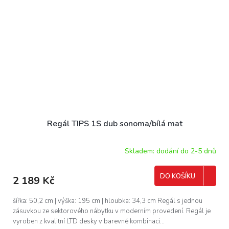
Regál TIPS 1S dub sonoma/bílá mat
Skladem: dodání do 2-5 dnů
DO KOŠÍKU
2 189 Kč
šířka: 50,2 cm | výška: 195 cm | hloubka: 34,3 cm Regál s jednou
zásuvkou ze sektorového nábytku v moderním provedení. Regál je
vyroben z kvalitní LTD desky v barevné kombinaci...