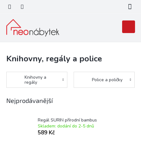
Přejít
na
obsah
Nákupní
košík
Knihovny, regály a police
Knihovny a
Police a poličky
regály
Nejprodávanější
Regál SURIN přírodní bambus
Skladem: dodání do 2-5 dnů
589 Kč