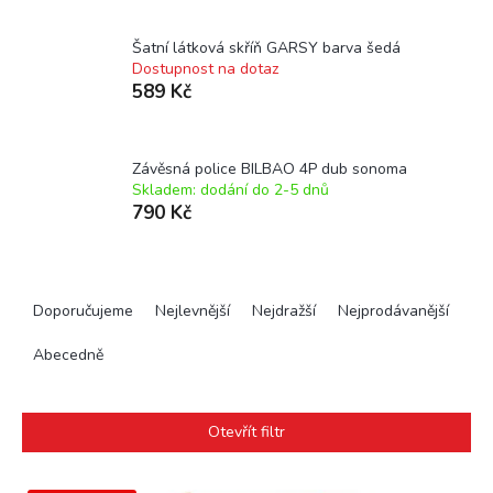
Šatní látková skříň GARSY barva šedá
Dostupnost na dotaz
589 Kč
Závěsná police BILBAO 4P dub sonoma
Skladem: dodání do 2-5 dnů
790 Kč
Ř
a
Doporučujeme
Nejlevnější
Nejdražší
Nejprodávanější
z
e
Abecedně
n
í
p
Otevřít filtr
r
o
V