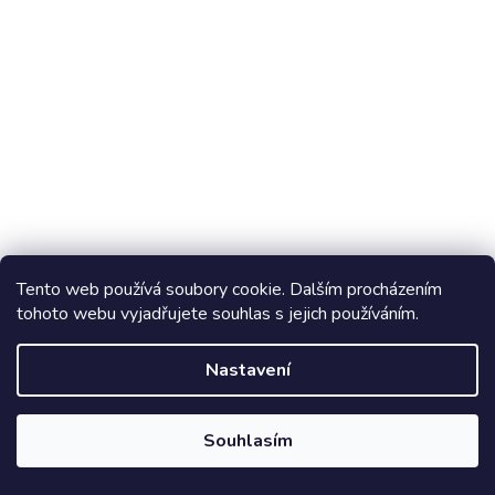
Rohová vitrína INDIANAPOLIS I-23 jasan bílý
Tento web používá soubory cookie. Dalším procházením
tohoto webu vyjadřujete souhlas s jejich používáním.
Dodání za 3-4 týdny
Nastavení
DO KOŠÍKU
6 869 Kč
Souhlasím
šířka: 56 cm | výška: 192 cm | hloubka: 47 cm Rohová vitrína ze
sektorové řady. Uprostřed je 1 zásuvka, v horní polovině je
prosklená vitrína se dvěma poličkami, dole je skříňka...