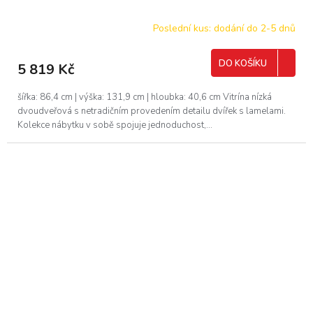
Poslední kus: dodání do 2-5 dnů
DO KOŠÍKU
5 819 Kč
šířka: 86,4 cm | výška: 131,9 cm | hloubka: 40,6 cm Vitrína nízká
dvoudveřová s netradičním provedením detailu dvířek s lamelami.
Kolekce nábytku v sobě spojuje jednoduchost,...