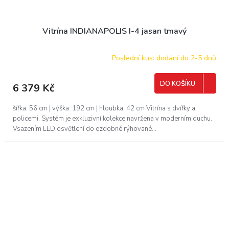
Vitrína INDIANAPOLIS I-4 jasan tmavý
Poslední kus: dodání do 2-5 dnů
DO KOŠÍKU
6 379 Kč
šířka: 56 cm | výška: 192 cm | hloubka: 42 cm Vitrína s dvířky a
policemi. Systém je exkluzivní kolekce navržena v moderním duchu.
Vsazením LED osvětlení do ozdobné rýhované...