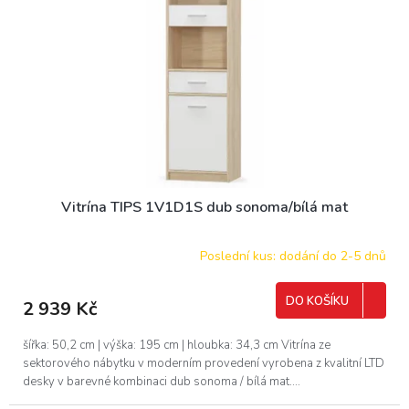
ů
p
r
o
d
u
k
t
ů
Vitrína TIPS 1V1D1S dub sonoma/bílá mat
Poslední kus: dodání do 2-5 dnů
DO KOŠÍKU
2 939 Kč
šířka: 50,2 cm | výška: 195 cm | hloubka: 34,3 cm Vitrína ze
sektorového nábytku v moderním provedení vyrobena z kvalitní LTD
desky v barevné kombinaci dub sonoma / bílá mat....