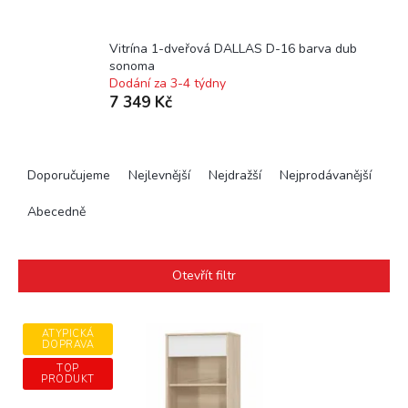
Vitrína 1-dveřová DALLAS D-16 barva dub
sonoma
Dodání za 3-4 týdny
7 349 Kč
Ř
a
Doporučujeme
Nejlevnější
Nejdražší
Nejprodávanější
z
e
Abecedně
n
í
p
Otevřít filtr
r
o
V
d
ATYPICKÁ
ý
DOPRAVA
u
p
TOP
k
i
PRODUKT
t
s