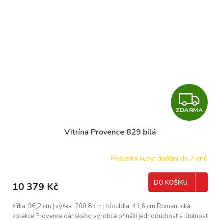
Z
ZDARMA
D
Vitrína Provence 829 bílá
A
R
Poslední kusy: dodání do 7 dnů
M
DO KOŠÍKU
10 379 Kč
A
šířka: 96,2 cm | výška: 200,8 cm | hloubka: 41,6 cm Romantická
kolekce Provence dánského výrobce přináší jednoduchost a útulnost