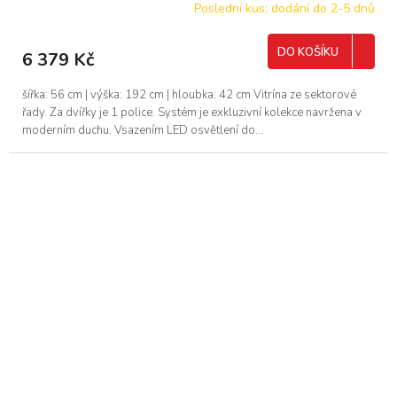
Poslední kus: dodání do 2-5 dnů
DO KOŠÍKU
6 379 Kč
šířka: 56 cm | výška: 192 cm | hloubka: 42 cm Vitrína ze sektorové
řady. Za dvířky je 1 police. Systém je exkluzivní kolekce navržena v
moderním duchu. Vsazením LED osvětlení do...