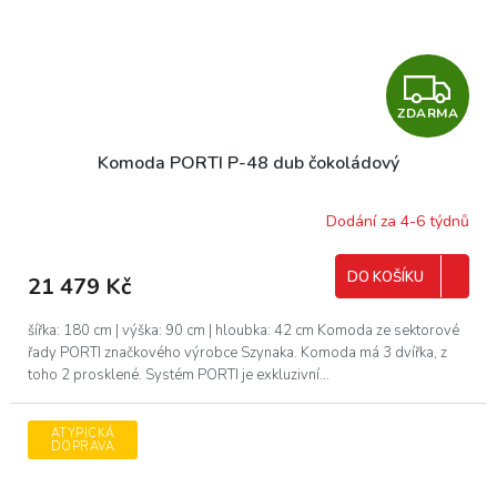
Z
ZDARMA
D
Komoda PORTI P-48 dub čokoládový
A
R
Dodání za 4-6 týdnů
M
DO KOŠÍKU
21 479 Kč
A
šířka: 180 cm | výška: 90 cm | hloubka: 42 cm Komoda ze sektorové
řady PORTI značkového výrobce Szynaka. Komoda má 3 dvířka, z
toho 2 prosklené. Systém PORTI je exkluzivní...
ATYPICKÁ
DOPRAVA