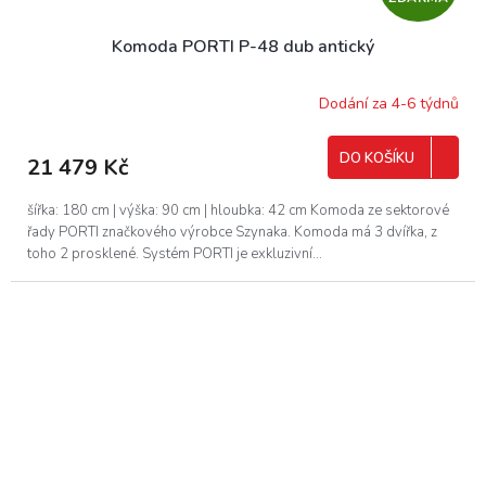
D
Komoda PORTI P-48 dub antický
A
R
Dodání za 4-6 týdnů
M
DO KOŠÍKU
21 479 Kč
A
šířka: 180 cm | výška: 90 cm | hloubka: 42 cm Komoda ze sektorové
řady PORTI značkového výrobce Szynaka. Komoda má 3 dvířka, z
toho 2 prosklené. Systém PORTI je exkluzivní...