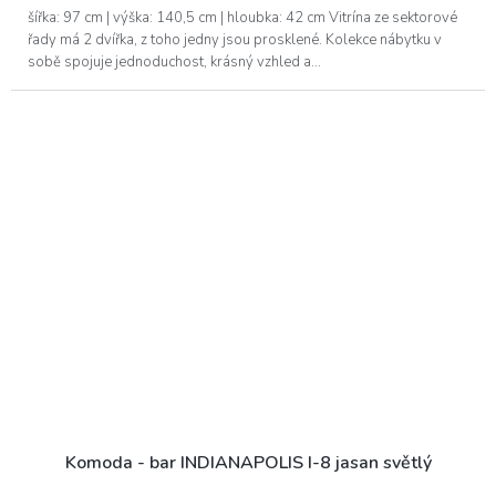
šířka: 97 cm | výška: 140,5 cm | hloubka: 42 cm Vitrína ze sektorové
řady má 2 dvířka, z toho jedny jsou prosklené. Kolekce nábytku v
sobě spojuje jednoduchost, krásný vzhled a...
Komoda - bar INDIANAPOLIS I-8 jasan světlý