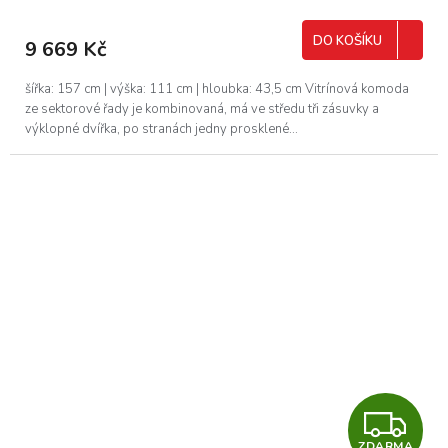
DO KOŠÍKU
9 669 Kč
šířka: 157 cm | výška: 111 cm | hloubka: 43,5 cm Vitrínová komoda
ze sektorové řady je kombinovaná, má ve středu tři zásuvky a
výklopné dvířka, po stranách jedny prosklené...
Z
ZDARMA