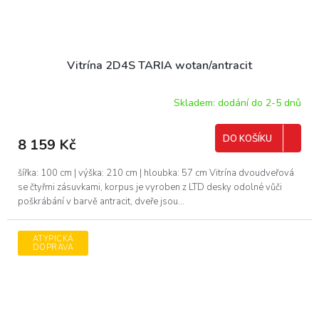
Vitrína 2D4S TARIA wotan/antracit
Skladem: dodání do 2-5 dnů
DO KOŠÍKU
8 159 Kč
šířka: 100 cm | výška: 210 cm | hloubka: 57 cm Vitrína dvoudveřová
se čtyřmi zásuvkami, korpus je vyroben z LTD desky odolné vůči
poškrábání v barvě antracit, dveře jsou...
ATYPICKÁ
DOPRAVA