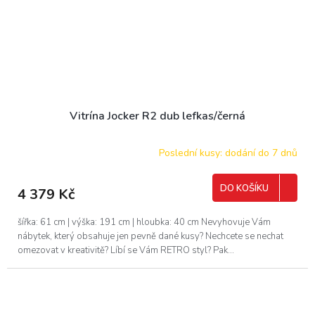
Vitrína Jocker R2 dub lefkas/černá
Poslední kusy: dodání do 7 dnů
DO KOŠÍKU
4 379 Kč
šířka: 61 cm | výška: 191 cm | hloubka: 40 cm Nevyhovuje Vám
nábytek, který obsahuje jen pevně dané kusy? Nechcete se nechat
omezovat v kreativitě? Líbí se Vám RETRO styl? Pak...