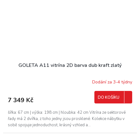
GOLETA A11 vitrína 2D barva dub kraft zlatý
Dodání za 3-4 týdny
DO KOŠÍKU
7 349 Kč
šířka: 67 cm | výška: 198 cm | hloubka: 42 cm Vitrína ze sektorové
řady má 2 dvířka, z toho jedny jsou prosklené. Kolekce nábytku v
sobě spojuje jednoduchost, krásný vzhled a...