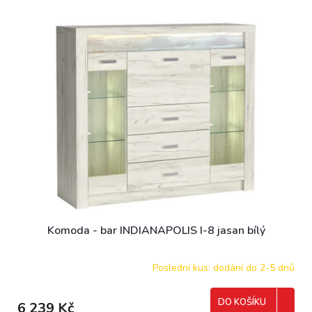
Komoda - bar INDIANAPOLIS I-8 jasan bílý
Poslední kus: dodání do 2-5 dnů
DO KOŠÍKU
6 239 Kč