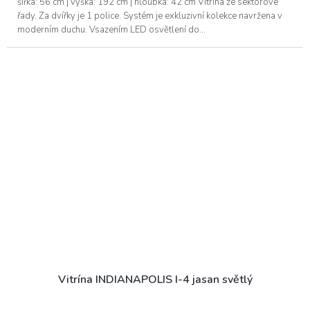
šířka: 56 cm | výška: 192 cm | hloubka: 42 cm Vitrína ze sektorové
řady. Za dvířky je 1 police. Systém je exkluzivní kolekce navržena v
moderním duchu. Vsazením LED osvětlení do...
Vitrína INDIANAPOLIS I-4 jasan světlý