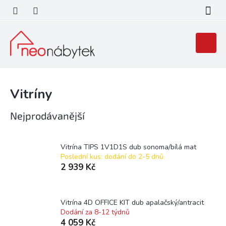
Přejít
na
obsah
Nákupní
košík
Vitríny
Nejprodávanější
Vitrína TIPS 1V1D1S dub sonoma/bílá mat
Poslední kus: dodání do 2-5 dnů
2 939 Kč
Vitrína 4D OFFICE KIT dub apalačský/antracit
Dodání za 8-12 týdnů
4 059 Kč