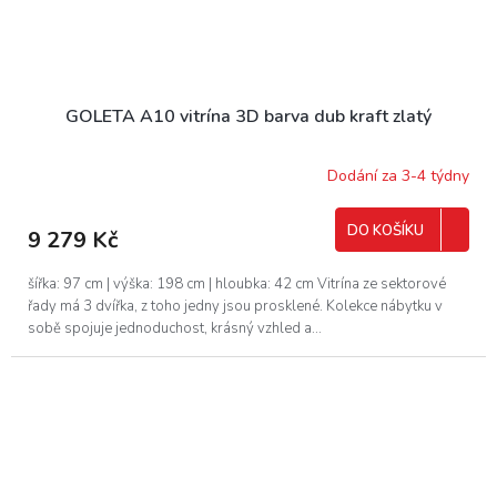
GOLETA A10 vitrína 3D barva dub kraft zlatý
Dodání za 3-4 týdny
DO KOŠÍKU
9 279 Kč
šířka: 97 cm | výška: 198 cm | hloubka: 42 cm Vitrína ze sektorové
řady má 3 dvířka, z toho jedny jsou prosklené. Kolekce nábytku v
sobě spojuje jednoduchost, krásný vzhled a...