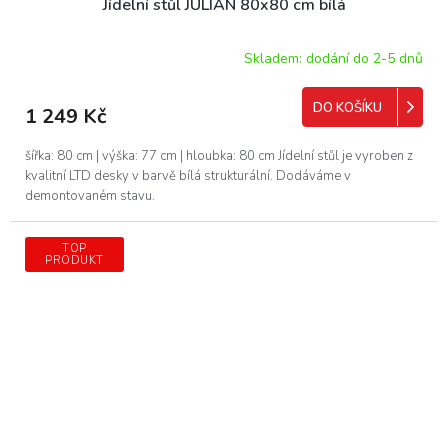
Jídelní stůl JULIAN 80x80 cm bílá
Skladem: dodání do 2-5 dnů
DO KOŠÍKU
1 249 Kč
šířka: 80 cm | výška: 77 cm | hloubka: 80 cm Jídelní stůl je vyroben z
kvalitní LTD desky v barvě bílá strukturální. Dodáváme v
demontovaném stavu.
TOP
PRODUKT