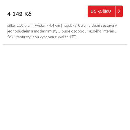
DO KOŠÍKU
4 149 Kč
šířka: 116,6 cm | výška: 74,4 cm | hloubka: 68 cm Jídelní sestava v
jednoduchém a moderním stylu bude ozdobou každého interiéru.
Stůl i taburety jsou vyroben z kvalitní LTD...