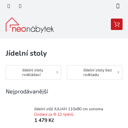
Přejít
na
obsah
Nákupní
košík
Jídelní stoly
Jídelní stoly
Jídelní stoly bez
rozkládací
rozkladu
Nejprodávanější
Jídelní stůl JULIAN 110x80 cm sonoma
Dodání za 8-12 týdnů
1 479 Kč