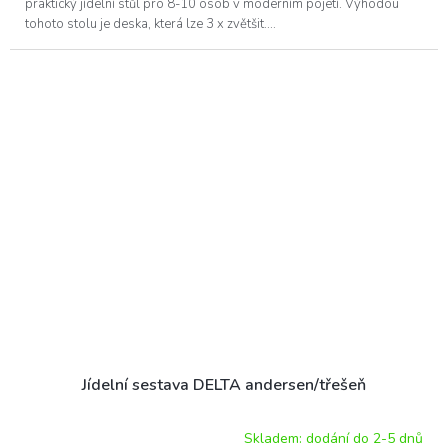
praktický jídelní stůl pro 8-10 osob v moderním pojetí. Výhodou
tohoto stolu je deska, která lze 3 x zvětšit....
Jídelní sestava DELTA andersen/třešeň
Skladem: dodání do 2-5 dnů