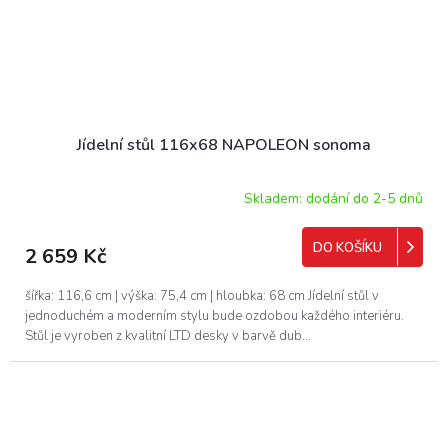
Jídelní stůl 116x68 NAPOLEON sonoma
Skladem: dodání do 2-5 dnů
DO KOŠÍKU
2 659 Kč
šířka: 116,6 cm | výška: 75,4 cm | hloubka: 68 cm Jídelní stůl v
jednoduchém a moderním stylu bude ozdobou každého interiéru.
Stůl je vyroben z kvalitní LTD desky v barvě dub...