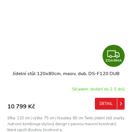
Z
ZDARMA
D
Jídelní stůl 120x80cm, masiv, dub, DS-F120 DUB
A
R
Skladem: dodání do 2-5 dnů
M
DETAIL
10 799 Kč
A
šířka: 120 cm | výška: 75 cm | hloubka: 80 cm Tento jídelní stůl značky
Autronic kombinuje stylový design s pevnou masivní konstrukcí,
která zajistí dlouhou životnost a...