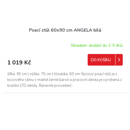
Psací stůl 60x90 cm ANGELA bílá
Skladem: dodání do 2-5 dnů
DO KOŠÍKU
1 019 Kč
šířka: 90 cm | výška: 75 cm | hloubka: 60 cm Stylový psací stůl je z
kovového rámu v matné černé barvě a pracovní deska je vyrobena z
kvalitní LTD desky. Barevné provedení...