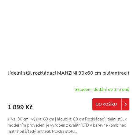
Jídelní stůl rozkládací MANZINI 90x60 cm bílá/antracit
Skladem: dodání do 2-5 dnů
DO KOŠÍKU
1 899 Kč
šířka: 90 cm | výška: 80 cm | hloubka: 60 cm Rozkládací jídelní stůl v
moderním provedení je vyroben z kvalitní LTD v barevné kombinaci
matná bílá/šedý antracit. Plocha stolu...