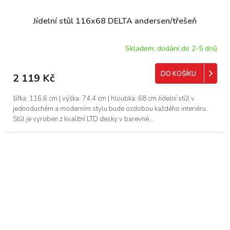
Jídelní stůl 116x68 DELTA andersen/třešeň
Skladem: dodání do 2-5 dnů
DO KOŠÍKU
2 119 Kč
šířka: 116,6 cm | výška: 74,4 cm | hloubka: 68 cm Jídelní stůl v
jednoduchém a moderním stylu bude ozdobou každého interiéru.
Stůl je vyroben z kvalitní LTD desky v barevné...