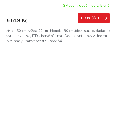
Skladem: dodání do 2-5 dnů
DO KOŠÍKU
5 619 Kč
šířka: 150 cm | výška: 77 cm | hloubka: 90 cm Jídelní stůl rozkládací je
vyroben z desky LTD v barvě bílé mat. Dekorativní trubky v chromu.
ABS hrany. Praktičnost stolu spočívá...