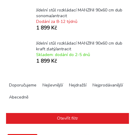
Jídelní stůl rozkládací MANZINI 90x60 cm dub
sonoma/antracit
Dodání za 8-12 týdnů
1 899 Kč
Jídelní stůl rozkládací MANZINI 90x60 cm dub
kraft zlatý/antracit
Skladem: dodání do 2-5 dnů
1 899 Kč
Ř
a
Doporučujeme
Nejlevnější
Nejdražší
Nejprodávanější
z
e
Abecedně
n
í
p
Otevřít filtr
r
o
V