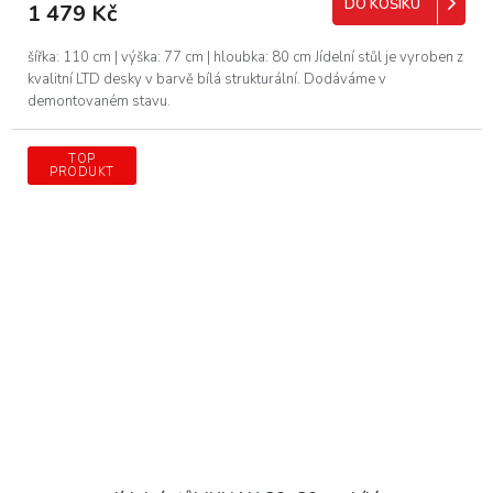
DO KOŠÍKU
1 479 Kč
šířka: 110 cm | výška: 77 cm | hloubka: 80 cm Jídelní stůl je vyroben z
kvalitní LTD desky v barvě bílá strukturální. Dodáváme v
demontovaném stavu.
TOP
PRODUKT