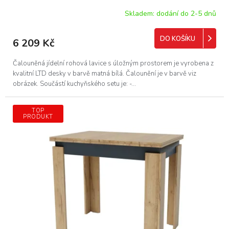
Skladem: dodání do 2-5 dnů
DO KOŠÍKU
6 209 Kč
Čalouněná jídelní rohová lavice s úložným prostorem je vyrobena z
kvalitní LTD desky v barvě matná bílá. Čalounění je v barvě viz
obrázek. Součástí kuchyňského setu je: -...
TOP
PRODUKT