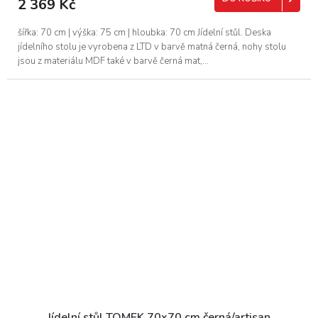
2 369 Kč
šířka: 70 cm | výška: 75 cm | hloubka: 70 cm Jídelní stůl. Deska
jídelního stolu je vyrobena z LTD v barvě matná černá, nohy stolu
jsou z materiálu MDF také v barvě černá mat,...
Jídelní stůl TOMEK 70x70 cm černá/artisan