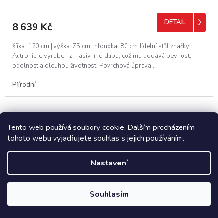
DETAIL
8 639 Kč
šířka: 120 cm | výška: 75 cm | hloubka: 80 cm Jídelní stůl značky
Autronic je vyroben z masivního dubu, což mu dodává pevnost,
odolnost a dlouhou životnost. Povrchová úprava...
Přírodní
Tento web používá soubory cookie. Dalším procházením
tohoto webu vyjadřujete souhlas s jejich používáním.
Nastavení
Souhlasím