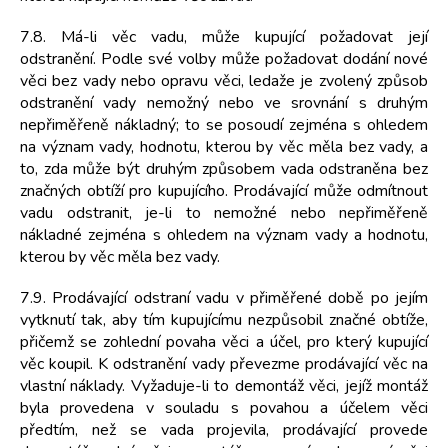
7.8. Má-li věc vadu, může kupující požadovat její
odstranění. Podle své volby může požadovat dodání nové
věci bez vady nebo opravu věci, ledaže je zvolený způsob
odstranění vady nemožný nebo ve srovnání s druhým
nepřiměřeně nákladný; to se posoudí zejména s ohledem
na význam vady, hodnotu, kterou by věc měla bez vady, a
to, zda může být druhým způsobem vada odstraněna bez
značných obtíží pro kupujícího. Prodávající může odmítnout
vadu odstranit, je-li to nemožné nebo nepřiměřeně
nákladné zejména s ohledem na význam vady a hodnotu,
kterou by věc měla bez vady.
7.9. Prodávající odstraní vadu v přiměřené době po jejím
vytknutí tak, aby tím kupujícímu nezpůsobil značné obtíže,
přičemž se zohlední povaha věci a účel, pro který kupující
věc koupil. K odstranění vady převezme prodávající věc na
vlastní náklady. Vyžaduje-li to demontáž věci, jejíž montáž
byla provedena v souladu s povahou a účelem věci
předtím, než se vada projevila, prodávající provede