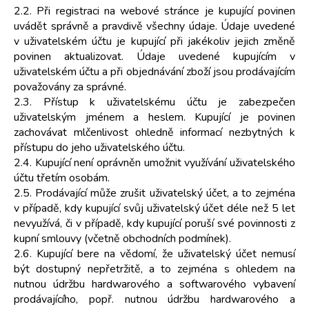
2.2. Při registraci na webové stránce je kupující povinen
uvádět správně a pravdivě všechny údaje. Údaje uvedené
v uživatelském účtu je kupující při jakékoliv jejich změně
povinen aktualizovat. Údaje uvedené kupujícím v
uživatelském účtu a při objednávání zboží jsou prodávajícím
považovány za správné.
2.3. Přístup k uživatelskému účtu je zabezpečen
uživatelským jménem a heslem. Kupující je povinen
zachovávat mlčenlivost ohledně informací nezbytných k
přístupu do jeho uživatelského účtu.
2.4. Kupující není oprávněn umožnit využívání uživatelského
účtu třetím osobám.
2.5. Prodávající může zrušit uživatelský účet, a to zejména
v případě, kdy kupující svůj uživatelský účet déle než 5 let
nevyužívá, či v případě, kdy kupující poruší své povinnosti z
kupní smlouvy (včetně obchodních podmínek).
2.6. Kupující bere na vědomí, že uživatelský účet nemusí
být dostupný nepřetržitě, a to zejména s ohledem na
nutnou údržbu hardwarového a softwarového vybavení
prodávajícího, popř. nutnou údržbu hardwarového a