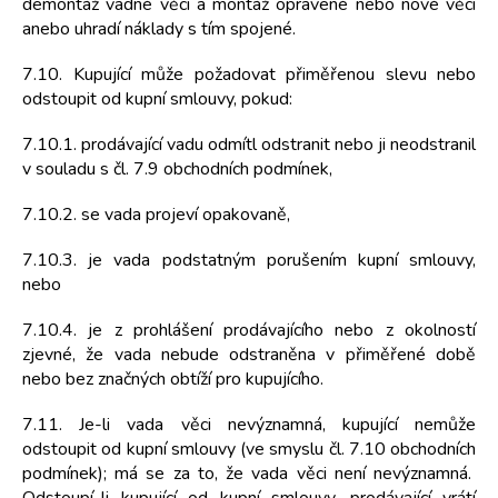
demontáž vadné věci a montáž opravené nebo nové věci
anebo uhradí náklady s tím spojené.
7.10. Kupující může požadovat přiměřenou slevu nebo
odstoupit od kupní smlouvy, pokud:
7.10.1. prodávající vadu odmítl odstranit nebo ji neodstranil
v souladu s čl. 7.9 obchodních podmínek,
7.10.2. se vada projeví opakovaně,
7.10.3. je vada podstatným porušením kupní smlouvy,
nebo
7.10.4. je z prohlášení prodávajícího nebo z okolností
zjevné, že vada nebude odstraněna v přiměřené době
nebo bez značných obtíží pro kupujícího.
7.11. Je-li vada věci nevýznamná, kupující nemůže
odstoupit od kupní smlouvy (ve smyslu čl. 7.10 obchodních
podmínek); má se za to, že vada věci není nevýznamná.