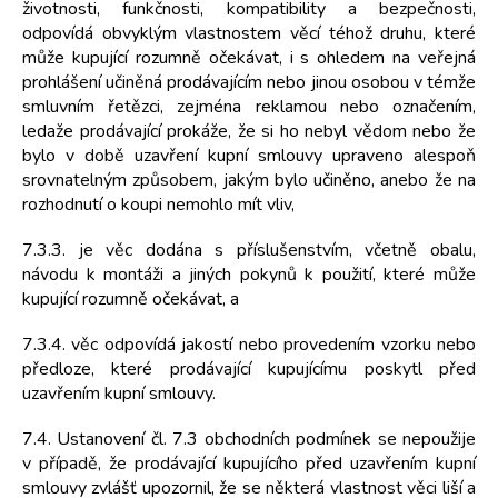
životnosti, funkčnosti, kompatibility a bezpečnosti,
odpovídá obvyklým vlastnostem věcí téhož druhu, které
může kupující rozumně očekávat, i s ohledem na veřejná
prohlášení učiněná prodávajícím nebo jinou osobou v témže
smluvním řetězci, zejména reklamou nebo označením,
ledaže prodávající prokáže, že si ho nebyl vědom nebo že
bylo v době uzavření kupní smlouvy upraveno alespoň
srovnatelným způsobem, jakým bylo učiněno, anebo že na
rozhodnutí o koupi nemohlo mít vliv,
7.3.3. je věc dodána s příslušenstvím, včetně obalu,
návodu k montáži a jiných pokynů k použití, které může
kupující rozumně očekávat, a
7.3.4. věc odpovídá jakostí nebo provedením vzorku nebo
předloze, které prodávající kupujícímu poskytl před
uzavřením kupní smlouvy.
7.4. Ustanovení čl. 7.3 obchodních podmínek se nepoužije
v případě, že prodávající kupujícího před uzavřením kupní
smlouvy zvlášť upozornil, že se některá vlastnost věci liší a