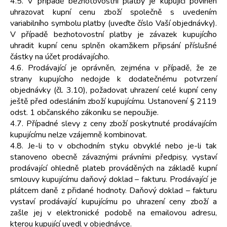
4.5. V případě bezhotovostní platby je kupující povinen
uhrazovat kupní cenu zboží společně s uvedením
variabilního symbolu platby (uveďte číslo Vaší objednávky).
V případě bezhotovostní platby je závazek kupujícího
uhradit kupní cenu splněn okamžikem připsání příslušné
částky na účet prodávajícího.
4.6. Prodávající je oprávněn, zejména v případě, že ze
strany kupujícího nedojde k dodatečnému potvrzení
objednávky (čl. 3.10), požadovat uhrazení celé kupní ceny
ještě před odesláním zboží kupujícímu. Ustanovení § 2119
odst. 1 občanského zákoníku se nepoužije.
4.7. Případné slevy z ceny zboží poskytnuté prodávajícím
kupujícímu nelze vzájemně kombinovat.
4.8. Je-li to v obchodním styku obvyklé nebo je-li tak
stanoveno obecně závaznými právními předpisy, vystaví
prodávající ohledně plateb prováděných na základě kupní
smlouvy kupujícímu daňový doklad – fakturu. Prodávající je
plátcem daně z přidané hodnoty. Daňový doklad – fakturu
vystaví prodávající kupujícímu po uhrazení ceny zboží a
zašle jej v elektronické podobě na emailovou adresu,
kterou kupující uvedl v objednávce.