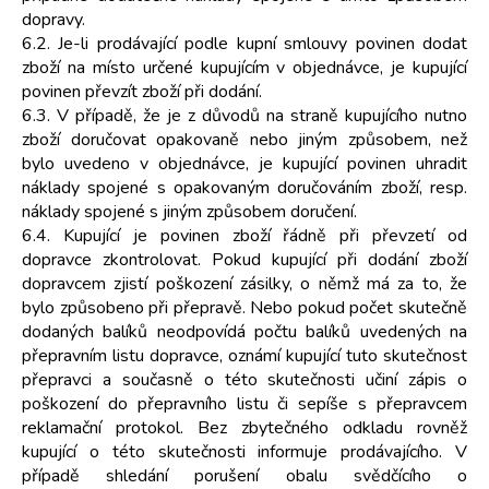
dopravy.
6.2. Je-li prodávající podle kupní smlouvy povinen dodat
zboží na místo určené kupujícím v objednávce, je kupující
povinen převzít zboží při dodání.
6.3. V případě, že je z důvodů na straně kupujícího nutno
zboží doručovat opakovaně nebo jiným způsobem, než
bylo uvedeno v objednávce, je kupující povinen uhradit
náklady spojené s opakovaným doručováním zboží, resp.
náklady spojené s jiným způsobem doručení.
6.4. Kupující je povinen zboží řádně při převzetí od
dopravce zkontrolovat. Pokud kupující při dodání zboží
dopravcem zjistí poškození zásilky, o němž má za to, že
bylo způsobeno při přepravě. Nebo pokud počet skutečně
dodaných balíků neodpovídá počtu balíků uvedených na
přepravním listu dopravce, oznámí kupující tuto skutečnost
přepravci a současně o této skutečnosti učiní zápis o
poškození do přepravního listu či sepíše s přepravcem
reklamační protokol. Bez zbytečného odkladu rovněž
kupující o této skutečnosti informuje prodávajícího. V
případě shledání porušení obalu svědčícího o