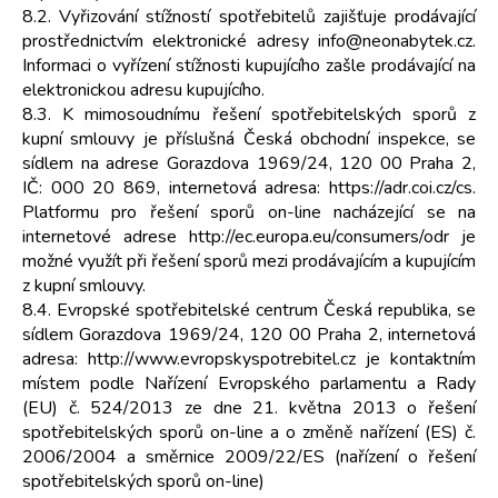
8.2. Vyřizování stížností spotřebitelů zajišťuje prodávající
prostřednictvím elektronické adresy info@neonabytek.cz.
Informaci o vyřízení stížnosti kupujícího zašle prodávající na
elektronickou adresu kupujícího.
8.3. K mimosoudnímu řešení spotřebitelských sporů z
kupní smlouvy je příslušná Česká obchodní inspekce, se
sídlem na adrese Gorazdova 1969/24, 120 00 Praha 2,
IČ: 000 20 869, internetová adresa: https://adr.coi.cz/cs.
Platformu pro řešení sporů on-line nacházející se na
internetové adrese http://ec.europa.eu/consumers/odr je
možné využít při řešení sporů mezi prodávajícím a kupujícím
z kupní smlouvy.
8.4. Evropské spotřebitelské centrum Česká republika, se
sídlem Gorazdova 1969/24, 120 00 Praha 2, internetová
adresa: http://www.evropskyspotrebitel.cz je kontaktním
místem podle Nařízení Evropského parlamentu a Rady
(EU) č. 524/2013 ze dne 21. května 2013 o řešení
spotřebitelských sporů on-line a o změně nařízení (ES) č.
2006/2004 a směrnice 2009/22/ES (nařízení o řešení
spotřebitelských sporů on-line)