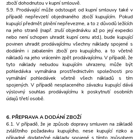
zboží dohodnutou v kupní smlouvě.
5.9. Prodávající může odstoupit od kupní smlouvy také v
případě nepřevzetí objednaného zboží kupujícím. Pokud
kupující předmět plnění nepřevezme, a to z důvodů ležících
na jeho straně (např. zruší objednávku až po její expedici
nebo není schopen uhradit kupní cenu atd.), bude kupující
povinen uhradit prodávajícímu všechny náklady spojené s
dodáním i zabalením zboží pro kupujícího, a to včetně
nákladů na jeho vrácením zpět prodávajícímu. V případě, že
tyto náklady nebudou kupujícím uhrazeny, může být
pohledávka vymáhána prostřednictvím společnosti pro
vymáhání pohledávek včetně všech nákladů s tím
spojených. V případě nesplaceného závazku kupující dává
výslovný souhlas prodávajícímu k poskytnutí osobních
údajů třetí osobě.
6. PŘEPRAVA A DODÁNÍ ZBOŽÍ
6.1. V případě, že je způsob dopravy smluven na základě
zvláštního požadavku kupujícího, nese kupující riziko a
případné dodatečné náklady spojené s tímto způsobem