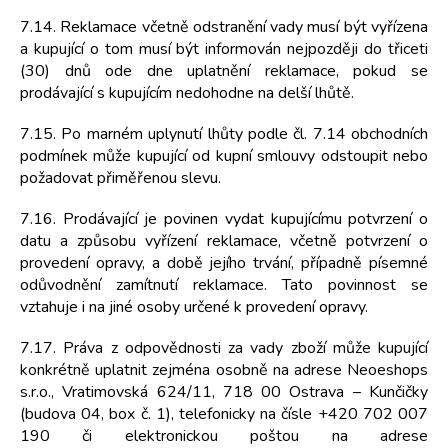
7.14. Reklamace včetně odstranění vady musí být vyřízena
a kupující o tom musí být informován nejpozději do třiceti
(30) dnů ode dne uplatnění reklamace, pokud se
prodávající s kupujícím nedohodne na delší lhůtě.
7.15. Po marném uplynutí lhůty podle čl. 7.14 obchodních
podmínek může kupující od kupní smlouvy odstoupit nebo
požadovat přiměřenou slevu.
7.16. Prodávající je povinen vydat kupujícímu potvrzení o
datu a způsobu vyřízení reklamace, včetně potvrzení o
provedení opravy, a době jejího trvání, případně písemné
odůvodnění zamítnutí reklamace. Tato povinnost se
vztahuje i na jiné osoby určené k provedení opravy.
7.17. Práva z odpovědnosti za vady zboží může kupující
konkrétně uplatnit zejména osobně na adrese Neoeshops
s.r.o., Vratimovská 624/11, 718 00 Ostrava – Kunčičky
(budova 04, box č. 1), telefonicky na čísle +420 702 007
190 či elektronickou poštou na adrese