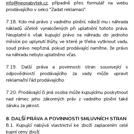
info@neonabytek.cz,
případně přes formulář na webu
prodávajícího v sekci "Zadat reklamaci".
7.18. Kdo má právo z vadného plnění, náleží mu i náhrada
nákladů účelně vynaložených při uplatnění tohoto práva.
Neuplatní-li však kupující právo na náhradu do jednoho
měsíce po uplynutí lhůty, ve které je třeba vytknout vadu,
soud právo nepřizná, pokud prodávající namítne, že právo
na náhradu nebylo uplatněno včas.
7.19. Další práva a povinnosti stran související s
odpovědností prodávajícího za vady může upravit
reklamační řád prodávajícího.
7.20. Prodávající či jiná osoba může kupujícímu poskytnout
nad rámec jeho zákonných práv z vadného plnění také
záruku za jakost.
8. DALŠÍ PRÁVA A POVINNOSTI SMLUVNÍCH STRAN
8.1. Kupující nabývá vlastnictví ke zboží zaplacením celé
kupní ceny zboží.