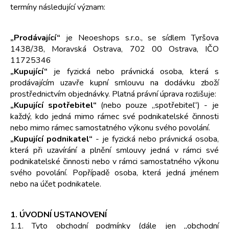
termíny následující význam:
„Prodávající“
je Neoeshops s.r.o., se sídlem Tyršova
1438/38, Moravská Ostrava, 702 00 Ostrava, IČO
11725346
„Kupující“
je fyzická nebo právnická osoba, která s
prodávajícím uzavře kupní smlouvu na dodávku zboží
prostřednictvím objednávky. Platná právní úprava rozlišuje:
„Kupující spotřebitel“
(nebo pouze „spotřebitel“) - je
každý, kdo jedná mimo rámec své podnikatelské činnosti
nebo mimo rámec samostatného výkonu svého povolání.
„Kupující podnikatel“
- je fyzická nebo právnická osoba,
která při uzavírání a plnění smlouvy jedná v rámci své
podnikatelské činnosti nebo v rámci samostatného výkonu
svého povolání. Popřípadě osoba, která jedná jménem
nebo na účet podnikatele.
1. ÚVODNÍ USTANOVENÍ
1.1. Tyto obchodní podmínky (dále jen „obchodní