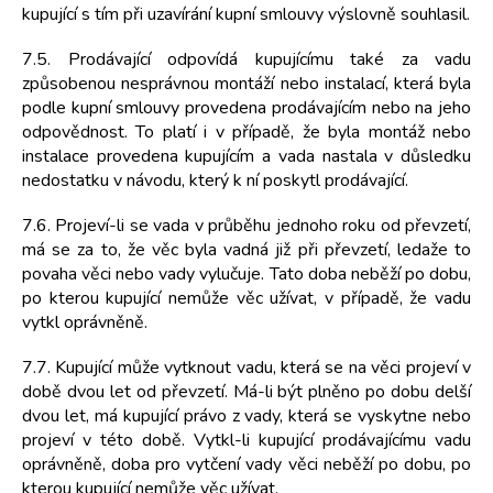
kupující s tím při uzavírání kupní smlouvy výslovně souhlasil.
7.5. Prodávající odpovídá kupujícímu také za vadu
způsobenou nesprávnou montáží nebo instalací, která byla
podle kupní smlouvy provedena prodávajícím nebo na jeho
odpovědnost. To platí i v případě, že byla montáž nebo
instalace provedena kupujícím a vada nastala v důsledku
nedostatku v návodu, který k ní poskytl prodávající.
7.6. Projeví-li se vada v průběhu jednoho roku od převzetí,
má se za to, že věc byla vadná již při převzetí, ledaže to
povaha věci nebo vady vylučuje. Tato doba neběží po dobu,
po kterou kupující nemůže věc užívat, v případě, že vadu
vytkl oprávněně.
7.7. Kupující může vytknout vadu, která se na věci projeví v
době dvou let od převzetí. Má-li být plněno po dobu delší
dvou let, má kupující právo z vady, která se vyskytne nebo
projeví v této době. Vytkl-li kupující prodávajícímu vadu
oprávněně, doba pro vytčení vady věci neběží po dobu, po
kterou kupující nemůže věc užívat.