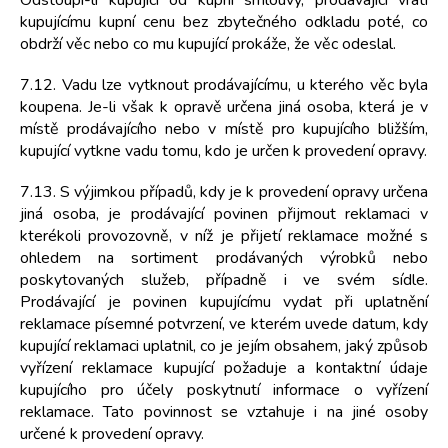
Odstoupí-li kupující od kupní smlouvy, prodávající vrátí
kupujícímu kupní cenu bez zbytečného odkladu poté, co
obdrží věc nebo co mu kupující prokáže, že věc odeslal.
7.12. Vadu lze vytknout prodávajícímu, u kterého věc byla
koupena. Je-li však k opravě určena jiná osoba, která je v
místě prodávajícího nebo v místě pro kupujícího bližším,
kupující vytkne vadu tomu, kdo je určen k provedení opravy.
7.13. S výjimkou případů, kdy je k provedení opravy určena
jiná osoba, je prodávající povinen přijmout reklamaci v
kterékoli provozovně, v níž je přijetí reklamace možné s
ohledem na sortiment prodávaných výrobků nebo
poskytovaných služeb, případně i ve svém sídle.
Prodávající je povinen kupujícímu vydat při uplatnění
reklamace písemné potvrzení, ve kterém uvede datum, kdy
kupující reklamaci uplatnil, co je jejím obsahem, jaký způsob
vyřízení reklamace kupující požaduje a kontaktní údaje
kupujícího pro účely poskytnutí informace o vyřízení
reklamace. Tato povinnost se vztahuje i na jiné osoby
určené k provedení opravy.