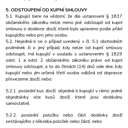
5. ODSTOUPENÍ OD KUPNÍ SMLOUVY
5.1. Kupující bere na vědomí, že dle ustanovení § 1837
občanského zákoníku nelze mimo jiné odstoupit od kupní
smlouvy o dodávce zboží, které bylo upraveno podle přání
kupujícího nebo pro jeho osobu.
5.2. Nejedná-li se o případ uvedený v čl. 5.1 obchodních
podmínek či o jiný případ, kdy nelze od kupní smlouvy
odstoupit, má kupující v souladu s ustanovením § 1829
odst. 1 a odst. 2 občanského zákoníku právo od kupní
smlouvy odstoupit, a to do čtrnácti (14) dnů ode dne, kdy
kupující nebo jím určená třetí osoba odlišná od dopravce
převezeme zboží, nebo:
5.2.1. poslední kus zboží, objedná-li kupující v rámci jedné
objednávky více kusů zboží, které jsou dodávány
samostatně,
5.2.2. poslední položku nebo část dodávky zboží
sestávajícího z několika položek nebo částí, nebo