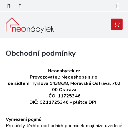
Přejít
na
obsah
Nákupní
košík
Obchodní podmínky
Neonabytek.cz
Provozovatel: Neoeshops s.r.o.
se sídlem: Tyršova 1438/38, Moravská Ostrava, 702
00 Ostrava
IČO: 11725346
DIČ: CZ11725346 – plátce DPH
Vymezení pojmů:
Pro účely těchto obchodních podmínek mají níže uvedené