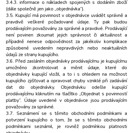
3.4.3. informace o nákladech spojených s dodáním zboží
(dále společně jen jako „objednávka“).
3.5. Kupující má povinnost v objednávce uvádět správně a
pravdivě veškeré požadované údaje. Ty pak budou
prodávajícím považovány za správné a pravdivé. Prodávající
není povinen zkoumat jejich správnost či aktuálnost a
případně nenese odpovědnost za jakékoliv komplikace
způsobené uvedením nepravdivých nebo neaktuálních
údajů ze strany kupujícího.
3.6. Před zasláním objednávky prodávajícímu je kupujícímu
umožněno zkontrolovat a měnit údaje, které do
objednávky kupující vložil, a to i s ohledem na možnost
kupujícího zjišťovat a opravovat chyby vzniklé při zadávání
dat do objednávky. Objednávku odešle kupující
prodávajícímu kliknutím na tlačítko „Objednat s povinností
platby“. Údaje uvedené v objednávce jsou prodávajícím
považovány za správné.
3.7. Seznámení se s těmito obchodními podmínkami a
potvrzení kupujícího o tom, že se s těmito obchodními
podmínkami seznámil, je rovněž podmínkou platnosti