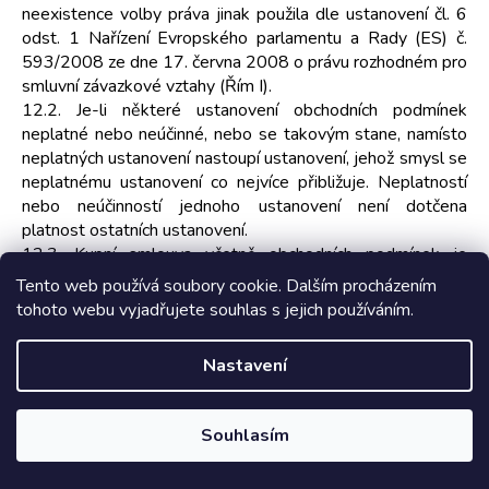
neexistence volby práva jinak použila dle ustanovení čl. 6
odst. 1 Nařízení Evropského parlamentu a Rady (ES) č.
593/2008 ze dne 17. června 2008 o právu rozhodném pro
smluvní závazkové vztahy (Řím I).
12.2. Je-li některé ustanovení obchodních podmínek
neplatné nebo neúčinné, nebo se takovým stane, namísto
neplatných ustanovení nastoupí ustanovení, jehož smysl se
neplatnému ustanovení co nejvíce přibližuje. Neplatností
nebo neúčinností jednoho ustanovení není dotčena
platnost ostatních ustanovení.
12.3. Kupní smlouva včetně obchodních podmínek je
archivována prodávajícím v elektronické podobě a není
Tento web používá soubory cookie. Dalším procházením
přístupná.
tohoto webu vyjadřujete souhlas s jejich používáním.
12.4. Přílohu obchodních podmínek tvoří vzorový formulář
pro odstoupení od kupní smlouvy.
Nastavení
12.5. Kontaktní údaje prodávajícího: adresa pro doručování
Neoeshops s.r.o. , Tyršova 1438/38, Moravská Ostrava,
702 00 Ostrava, adresa elektronické pošty
Souhlasím
info@neonabytek.cz, telefon 702 007 190.