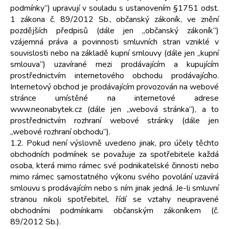
podmínky“) upravují v souladu s ustanovením §1751 odst.
1 zákona č. 89/2012 Sb., občanský zákoník, ve znění
pozdějších předpisů (dále jen „občanský zákoník“)
vzájemná práva a povinnosti smluvních stran vzniklé v
souvislosti nebo na základě kupní smlouvy (dále jen „kupní
smlouva“) uzavírané mezi prodávajícím a kupujícím
prostřednictvím internetového obchodu prodávajícího.
Internetový obchod je prodávajícím provozován na webové
stránce umístěné na internetové adrese
www.neonabytek.cz (dále jen „webová stránka“), a to
prostřednictvím rozhraní webové stránky (dále jen
„webové rozhraní obchodu“).
1.2. Pokud není výslovně uvedeno jinak, pro účely těchto
obchodních podmínek se považuje za spotřebitele každá
osoba, která mimo rámec své podnikatelské činnosti nebo
mimo rámec samostatného výkonu svého povolání uzavírá
smlouvu s prodávajícím nebo s ním jinak jedná. Je-li smluvní
stranou nikoli spotřebitel, řídí se vztahy neupravené
obchodními podmínkami občanským zákoníkem (č.
89/2012 Sb.).