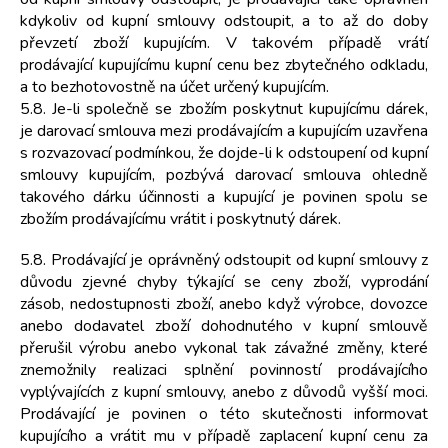
kdykoliv od kupní smlouvy odstoupit, a to až do doby
převzetí zboží kupujícím. V takovém případě vrátí
prodávající kupujícímu kupní cenu bez zbytečného odkladu,
a to bezhotovostně na účet určený kupujícím.
5.8. Je-li společně se zbožím poskytnut kupujícímu dárek,
je darovací smlouva mezi prodávajícím a kupujícím uzavřena
s rozvazovací podmínkou, že dojde-li k odstoupení od kupní
smlouvy kupujícím, pozbývá darovací smlouva ohledně
takového dárku účinnosti a kupující je povinen spolu se
zbožím prodávajícímu vrátit i poskytnutý dárek.
5.8. Prodávající je oprávněný odstoupit od kupní smlouvy z
důvodu zjevné chyby týkající se ceny zboží, vyprodání
zásob, nedostupnosti zboží, anebo když výrobce, dovozce
anebo dodavatel zboží dohodnutého v kupní smlouvě
přerušil výrobu anebo vykonal tak závažné změny, které
znemožnily realizaci splnění povinností prodávajícího
vyplývajících z kupní smlouvy, anebo z důvodů vyšší moci.
Prodávající je povinen o této skutečnosti informovat
kupujícího a vrátit mu v případě zaplacení kupní cenu za