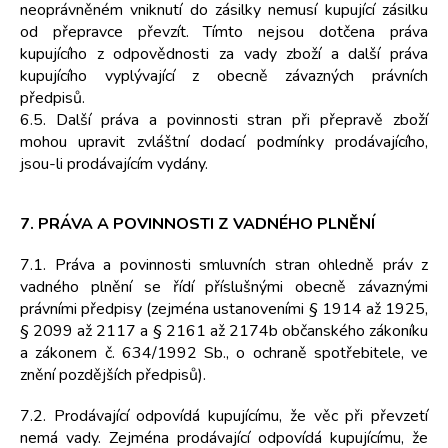
neoprávněném vniknutí do zásilky nemusí kupující zásilku
od přepravce převzít. Tímto nejsou dotčena práva
kupujícího z odpovědnosti za vady zboží a další práva
kupujícího vyplývající z obecně závazných právních
předpisů.
6.5. Další práva a povinnosti stran při přepravě zboží
mohou upravit zvláštní dodací podmínky prodávajícího,
jsou-li prodávajícím vydány.
7. PRÁVA A POVINNOSTI Z VADNÉHO PLNĚNÍ
7.1. Práva a povinnosti smluvních stran ohledně práv z
vadného plnění se řídí příslušnými obecně závaznými
právními předpisy (zejména ustanoveními § 1914 až 1925,
§ 2099 až 2117 a § 2161 až 2174b občanského zákoníku
a zákonem č. 634/1992 Sb., o ochraně spotřebitele, ve
znění pozdějších předpisů).
7.2. Prodávající odpovídá kupujícímu, že věc při převzetí
nemá vady. Zejména prodávající odpovídá kupujícímu, že