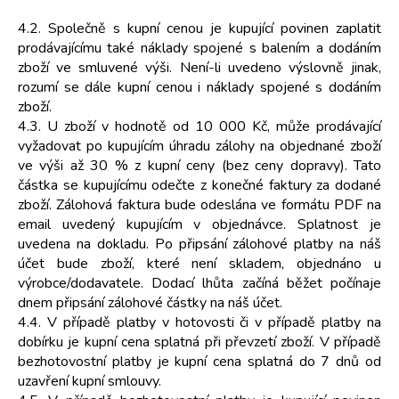
4.2. Společně s kupní cenou je kupující povinen zaplatit
prodávajícímu také náklady spojené s balením a dodáním
zboží ve smluvené výši. Není-li uvedeno výslovně jinak,
rozumí se dále kupní cenou i náklady spojené s dodáním
zboží.
4.3. U zboží v hodnotě od 10 000 Kč, může prodávající
vyžadovat po kupujícím úhradu zálohy na objednané zboží
ve výši až 30 % z kupní ceny (bez ceny dopravy). Tato
částka se kupujícímu odečte z konečné faktury za dodané
zboží. Zálohová faktura bude odeslána ve formátu PDF na
email uvedený kupujícím v objednávce. Splatnost je
uvedena na dokladu. Po připsání zálohové platby na náš
účet bude zboží, které není skladem, objednáno u
výrobce/dodavatele. Dodací lhůta začíná běžet počínaje
dnem připsání zálohové částky na náš účet.
4.4. V případě platby v hotovosti či v případě platby na
dobírku je kupní cena splatná při převzetí zboží. V případě
bezhotovostní platby je kupní cena splatná do 7 dnů od
uzavření kupní smlouvy.