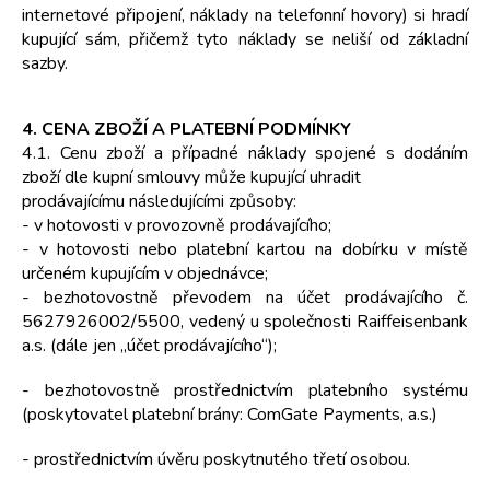
internetové připojení, náklady na telefonní hovory) si hradí
kupující sám, přičemž tyto náklady se neliší od základní
sazby.
4. CENA ZBOŽÍ A PLATEBNÍ PODMÍNKY
4.1. Cenu zboží a případné náklady spojené s dodáním
zboží dle kupní smlouvy může kupující uhradit
prodávajícímu následujícími způsoby:
- v hotovosti v provozovně prodávajícího;
- v hotovosti nebo platební kartou na dobírku v místě
určeném kupujícím v objednávce;
- bezhotovostně převodem na účet prodávajícího č.
5627926002/5500, vedený u společnosti Raiffeisenbank
a.s. (dále jen „účet prodávajícího“);
- bezhotovostně prostřednictvím platebního systému
(poskytovatel platební brány: ComGate Payments, a.s.)
- prostřednictvím úvěru poskytnutého třetí osobou.