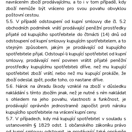
navrácením zboží prodávajícímu, a to i v tom případě, kdy
zboží nemůže být vráceno pro svou povahu obvyklou
poštovní cestou.
5.5. V případě odstoupení od kupní smlouvy dle čl. 5.2
obchodních podmínek vrátí prodávající peněžní prostředky
přijaté od kupujícího spotřebitele do čtrnácti (14) dnů od
odstoupení od kupní smlouvy kupujícím spotřebitelem, a to
stejným způsobem, jakým je prodávající od kupujícího
spotřebitele přijal. Odstoupí-li kupující spotřebitel od kupní
smlouvy, prodávající není povinen vrátit přijaté peněžní
prostředky kupujícímu spotřebiteli dříve, než mu kupující
spotřebitel zboží vrátí, nebo než mu kupující prokáže, že
zboží odeslal zpět, podle toho, co nastane dříve.
5.6. Nárok na úhradu škody vzniklé na zboží v důsledku
nakládání s tímto zbožím jinak, než je nutné s ním nakládat
s ohledem na jeho povahu, vlastnosti a funkčnost, je
prodávající oprávněn jednostranně započíst proti nároku
kupujícího spotřebitele na vrácení kupní ceny.
5.7. V případech, kdy má kupující spotřebitel v souladu s
ustanovením § 1829 odst. 1 občanského zákoníku právo
od kupní smlouvy odstoupit, je prodávající také oprávněn