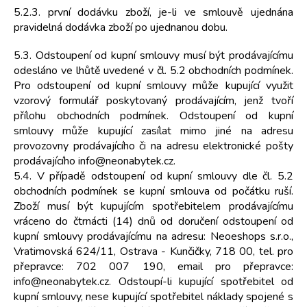
5.2.3. první dodávku zboží, je-li ve smlouvě ujednána
pravidelná dodávka zboží po ujednanou dobu.
5.3. Odstoupení od kupní smlouvy musí být prodávajícímu
odesláno ve lhůtě uvedené v čl. 5.2 obchodních podmínek.
Pro odstoupení od kupní smlouvy může kupující využit
vzorový formulář poskytovaný prodávajícím, jenž tvoří
přílohu obchodních podmínek. Odstoupení od kupní
smlouvy může kupující zasílat mimo jiné na adresu
provozovny prodávajícího či na adresu elektronické pošty
prodávajícího info@neonabytek.cz.
5.4. V případě odstoupení od kupní smlouvy dle čl. 5.2
obchodních podmínek se kupní smlouva od počátku ruší.
Zboží musí být kupujícím spotřebitelem prodávajícímu
vráceno do čtrnácti (14) dnů od doručení odstoupení od
kupní smlouvy prodávajícímu na adresu: Neoeshops s.r.o.,
Vratimovská 624/11, Ostrava - Kunčičky, 718 00, tel. pro
přepravce: 702 007 190, email pro přepravce:
info@neonabytek.cz. Odstoupí-li kupující spotřebitel od
kupní smlouvy, nese kupující spotřebitel náklady spojené s