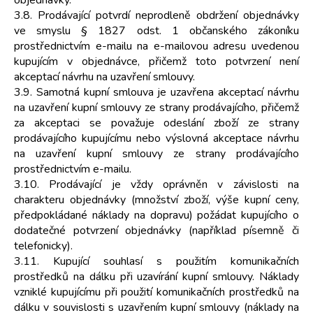
objednávky.
3.8. Prodávající potvrdí neprodleně obdržení objednávky
ve smyslu § 1827 odst. 1 občanského zákoníku
prostřednictvím e-mailu na e-mailovou adresu uvedenou
kupujícím v objednávce, přičemž toto potvrzení není
akceptací návrhu na uzavření smlouvy.
3.9. Samotná kupní smlouva je uzavřena akceptací návrhu
na uzavření kupní smlouvy ze strany prodávajícího, přičemž
za akceptaci se považuje odeslání zboží ze strany
prodávajícího kupujícímu nebo výslovná akceptace návrhu
na uzavření kupní smlouvy ze strany prodávajícího
prostřednictvím e-mailu.
3.10. Prodávající je vždy oprávněn v závislosti na
charakteru objednávky (množství zboží, výše kupní ceny,
předpokládané náklady na dopravu) požádat kupujícího o
dodatečné potvrzení objednávky (například písemně či
telefonicky).
3.11. Kupující souhlasí s použitím komunikačních
prostředků na dálku při uzavírání kupní smlouvy. Náklady
vzniklé kupujícímu při použití komunikačních prostředků na
dálku v souvislosti s uzavřením kupní smlouvy (náklady na