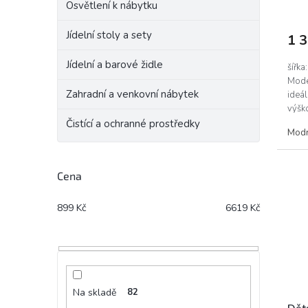
Osvětlení k nábytku
Jídelní stoly a sety
1 
Jídelní a barové židle
šířka
Moder
Zahradní a venkovní nábytek
ideál
výško
s...
Čistící a ochranné prostředky
Mod
Cena
899
Kč
6619
Kč
Na skladě
82