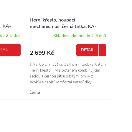
Herní křeslo, houpací
, KA-
mechanismus, černá látka, KA-
Y326 GREY
 do 2-5 dnů
Skladem: dodání do 2-5 dnů
TAIL
DETAIL
2 699 Kč
šířka: 66 cm | výška: 124 cm | hloubka: 69 cm
Herní křeslo HM s potahem kombinujícím
šedou a černou látku s bílými prvky z
ekokůže nabízí komfortní sezení díky
vysokému...
černá