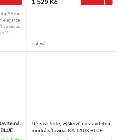
1 529 Kč
ubka: 53 cm
ní elegance
níž se snoubí
 váš...
Fialová
tavitelná,
Dětská židle, výškově nastavitelná,
6 BLUE
modrá síťovina, KA-L103 BLUE