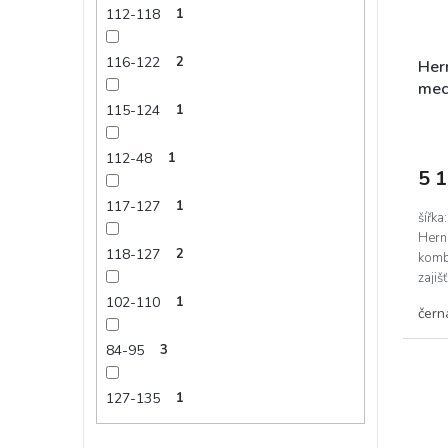
112-118
1
116-122
2
Hern
mec
RE
115-124
1
112-48
1
5 
117-127
1
šířka
Herní
118-127
2
komb
zajiš
Pevná
102-110
1
čern
84-95
3
127-135
1