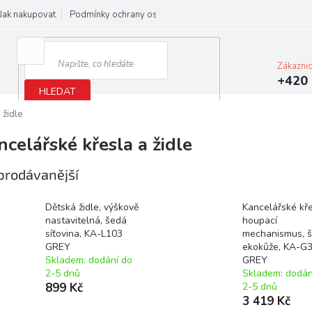
Jak nakupovat
Podmínky ochrany osobních údajů
Obchodní podmínky
Zákazni
+420 
HLEDAT
 židle
ncelářské křesla a židle
prodávanější
Dětská židle, výškově
Kancelářské kře
nastavitelná, šedá
houpací
síťovina, KA-L103
mechanismus, 
GREY
ekokůže, KA-G
Skladem: dodání do
GREY
2-5 dnů
Skladem: dodán
899 Kč
2-5 dnů
3 419 Kč