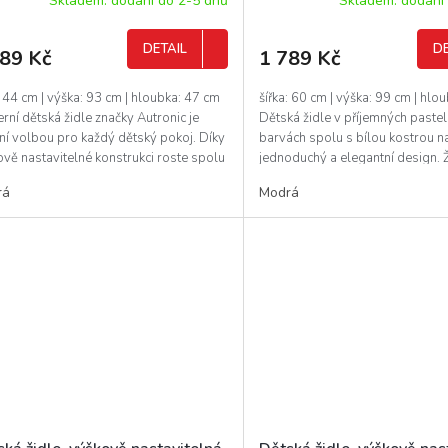
Skladem: dodání do 2-5 dnů
Skladem: dodání
DETAIL
DE
389 Kč
1 789 Kč
: 44 cm | výška: 93 cm | hloubka: 47 cm
šířka: 60 cm | výška: 99 cm | hlo
ní dětská židle značky Autronic je
Dětská židle v příjemných paste
ní volbou pro každý dětský pokoj. Díky
barvách spolu s bílou kostrou na
vě nastavitelné konstrukci roste spolu
jednoduchý a elegantní design. 
pevný opěrák...
rá
Modrá