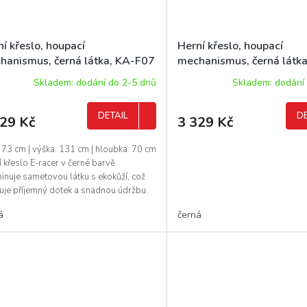
í křeslo, houpací
Herní křeslo, houpací
hanismus, černá látka, KA-F07
mechanismus, černá látka
D
G408 RED
Skladem: dodání do 2-5 dnů
Skladem: dodání
DETAIL
DE
129 Kč
3 329 Kč
: 73 cm | výška: 131 cm | hloubka: 70 cm
 křeslo E-racer v černé barvě
inuje sametovou látku s ekokůží, což
ťuje příjemný dotek a snadnou údržbu.
...
á
černá