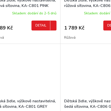
ká židle, výškově nastavitelná,
Dětská židle, výškově nas
ová síťovina, KA-C801 PINK
růžová síťovina, KA-C806
Skladem: dodání do 2-5 dnů
Skladem: dodání
DETAIL
DE
389 Kč
1 789 Kč
ová
Růžová
ká židle, výškově nastavitelná,
Dětská židle, výškově nas
á síťovina, KA-C801 GREY
šedá síťovina, KA-C806 