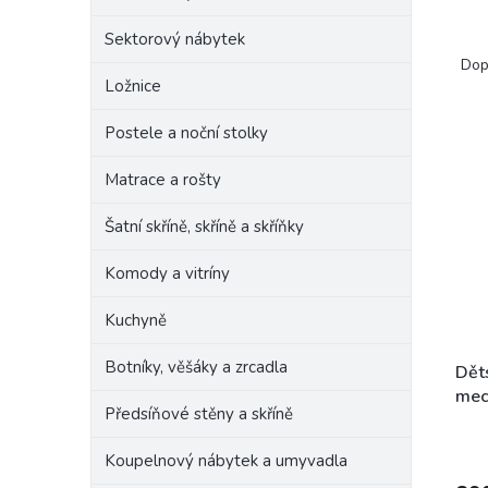
e
Ř
Sektorový nábytek
l
a
Dop
z
Ložnice
e
V
n
Postele a noční stolky
ý
í
p
Matrace a rošty
p
i
r
Šatní skříně, skříně a skříňky
s
o
p
d
Komody a vitríny
r
u
o
k
Kuchyně
d
t
u
ů
Botníky, věšáky a zrcadla
k
Děts
t
mec
Předsíňové stěny a skříně
ů
L10
Koupelnový nábytek a umyvadla