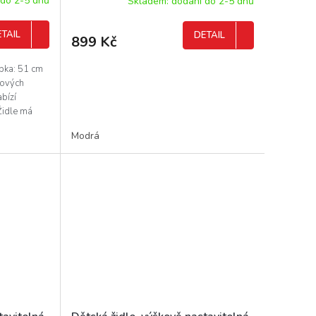
 do 2-5 dnů
Skladem: dodání do 2-5 dnů
TAIL
DETAIL
899 Kč
ubka: 51 cm
lových
bízí
Židle má
Modrá