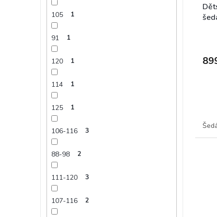
Děts
105
1
šed
91
1
89
120
1
114
1
125
1
Šed
106-116
3
88-98
2
111-120
3
107-116
2