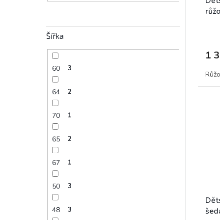
Děts
růž
Šířka
1 
60
3
Růž
64
2
70
1
65
2
67
1
50
3
Děts
48
3
šed