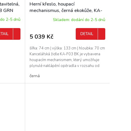
tavitelná,
Herní křeslo, houpací
08 GRN
mechanismus, černá ekokůže, KA-
F03 BK
 do 2-5 dnů
Skladem: dodání do 2-5 dnů
TAIL
DETAIL
5 039 Kč
šířka: 74 cm | výška: 133 cm | hloubka: 70 cm
Kancelářská židle KA-F03 BK je vybavena
houpacím mechanismem, který umožňuje
plynulé naklápění opěradla v rozsahu od
90° a...
černá