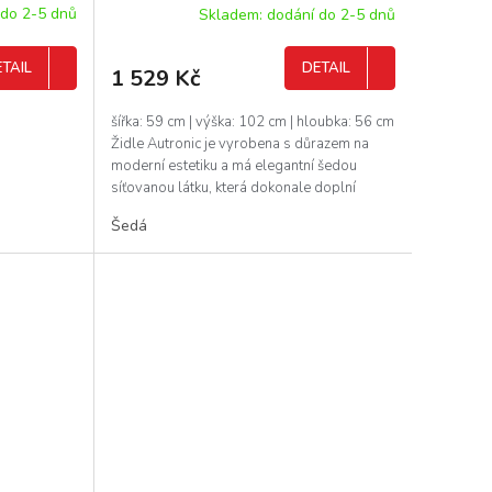
 do 2-5 dnů
Skladem: dodání do 2-5 dnů
TAIL
DETAIL
1 529 Kč
šířka: 59 cm | výška: 102 cm | hloubka: 56 cm
Židle Autronic je vyrobena s důrazem na
moderní estetiku a má elegantní šedou
síťovanou látku, která dokonale doplní
každou moderní...
Šedá