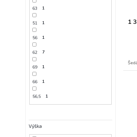
63
1
1 
51
1
56
1
62
7
Šed
69
1
66
1
56,5
1
Výška