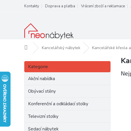
Přejít
Kontakty
Doprava a platba
Vrácení zboží a reklamace
na
obsah
Domů
Kancelářský nábytek
Kancelářské křesla a
Ka
P
Přeskočit
o
Kategorie
kategorie
s
Nej
t
Akční nabídka
r
a
Obývací stěny
n
Konferenční a odkládací stolky
n
í
Televizní stolky
p
a
Sedací nábytek
n