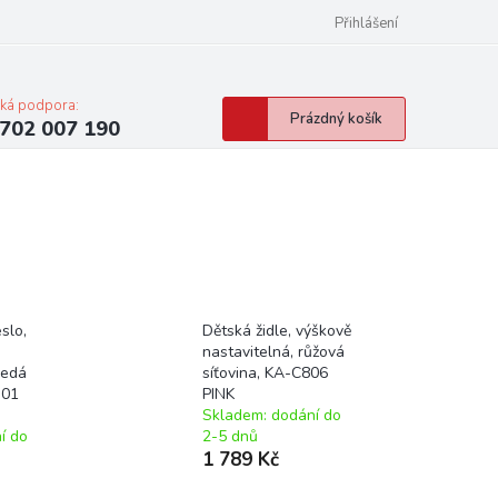
Přihlášení
cká podpora:
Nákupní
Prázdný košík
702 007 190
košík
slo,
Dětská židle, výškově
nastavitelná, růžová
šedá
síťovina, KA-C806
301
PINK
Skladem: dodání do
í do
2-5 dnů
1 789 Kč