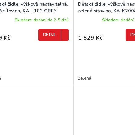
ká židle, výškově nastavitelná,
Dětská židle, výškově nas
á síťovina, KA-L103 GREY
zelená síťovina, KA-K20
Skladem: dodání do 2-5 dnů
Skladem: dodání
DETAIL
DE
9 Kč
1 529 Kč
á
Zelená