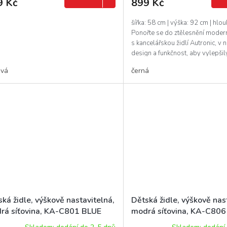
9 Kč
899 Kč
šířka: 58 cm | výška: 92 cm | hlo
Ponořte se do ztělesnění moder
s kancelářskou židlí Autronic, v 
design a funkčnost, aby vylepšily
ová
černá
ká židle, výškově nastavitelná,
Dětská židle, výškově nas
rá síťovina, KA-C801 BLUE
modrá síťovina, KA-C80