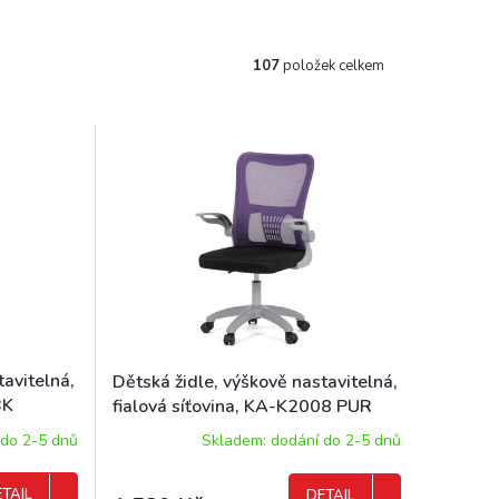
107
položek celkem
tavitelná,
Dětská židle, výškově nastavitelná,
BK
fialová síťovina, KA-K2008 PUR
 do 2-5 dnů
Skladem: dodání do 2-5 dnů
TAIL
DETAIL