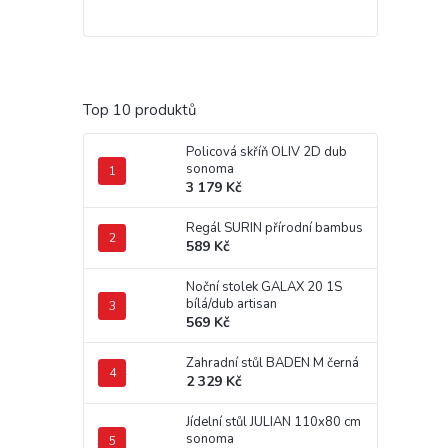
Top 10 produktů
Policová skříň OLIV 2D dub
sonoma
3 179 Kč
Regál SURIN přírodní bambus
589 Kč
Noční stolek GALAX 20 1S
bílá/dub artisan
569 Kč
Zahradní stůl BADEN M černá
2 329 Kč
Jídelní stůl JULIAN 110x80 cm
sonoma