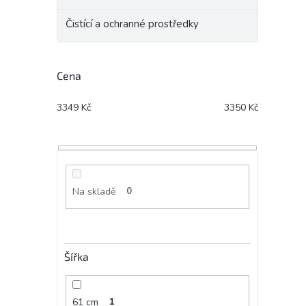
Čistící a ochranné prostředky
Cena
3349
Kč
3350
Kč
Na skladě
0
Šířka
61 cm
1