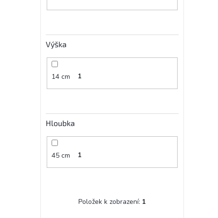
Výška
14 cm
1
Hloubka
45 cm
1
Položek k zobrazení:
1