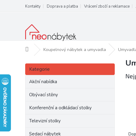
Přejít
Kontakty
Doprava a platba
Vrácení zboží a reklamace
na
obsah
Domů
Koupelnový nábytek a umyvadla
Umyvadl
Um
P
Přeskočit
o
Kategorie
kategorie
s
Nej
t
Akční nabídka
r
a
Obývací stěny
n
Konferenční a odkládací stolky
n
í
Televizní stolky
p
Ř
a
a
Sedací nábytek
Dop
n