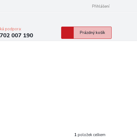
Přihlášení
cká podpora:
Nákupní
Prázdný košík
702 007 190
košík
1
položek celkem