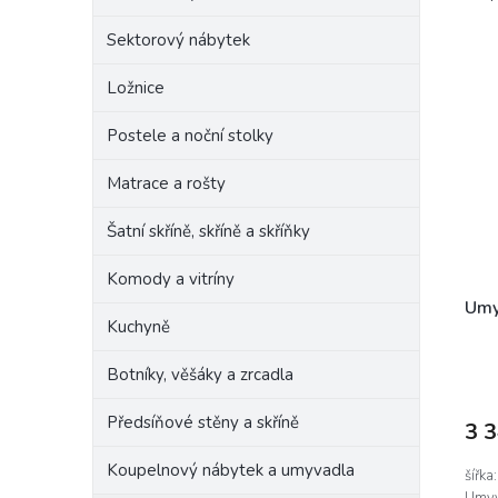
z
e
e
Sektorový nábytek
l
V
n
ý
í
Ložnice
p
p
i
r
Postele a noční stolky
s
o
p
Matrace a rošty
d
r
u
Šatní skříně, skříně a skříňky
o
k
d
t
Komody a vitríny
u
ů
k
Umy
Kuchyně
t
ů
Botníky, věšáky a zrcadla
Předsíňové stěny a skříně
3 
Koupelnový nábytek a umyvadla
šířka
Umyv