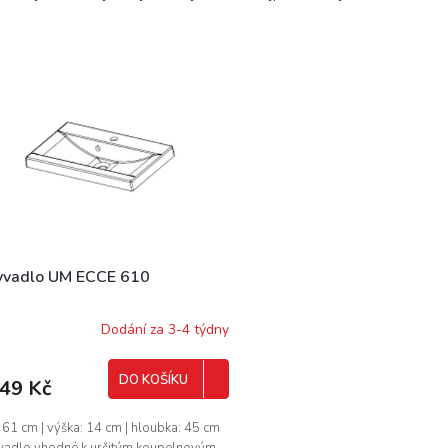
vadlo UM ECCE 610
Dodání za 3-4 týdny
DO KOŠÍKU
349 Kč
: 61 cm | výška: 14 cm | hloubka: 45 cm
adlo vhodné k určitým koupelnovým