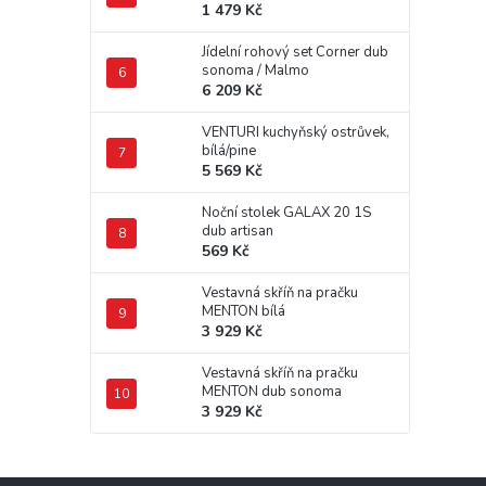
1 479 Kč
Jídelní rohový set Corner dub
sonoma / Malmo
6 209 Kč
VENTURI kuchyňský ostrůvek,
bílá/pine
5 569 Kč
Noční stolek GALAX 20 1S
dub artisan
569 Kč
Vestavná skříň na pračku
MENTON bílá
3 929 Kč
Vestavná skříň na pračku
MENTON dub sonoma
3 929 Kč