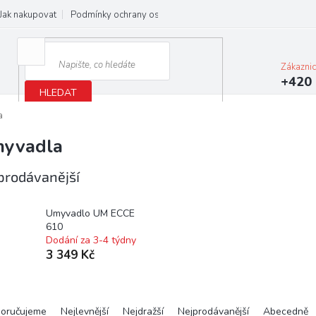
Jak nakupovat
Podmínky ochrany osobních údajů
Obchodní podmínky
Zákazni
+420 
HLEDAT
a
yvadla
prodávanější
Umyvadlo UM ECCE
610
Dodání za 3-4 týdny
3 349 Kč
oručujeme
Nejlevnější
Nejdražší
Nejprodávanější
Abecedně