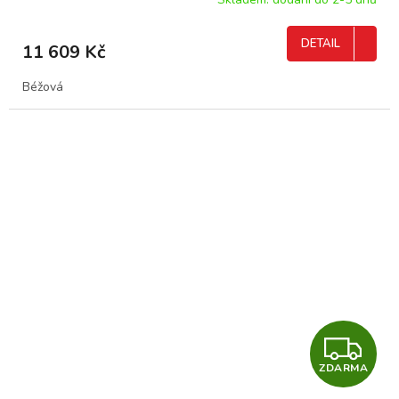
R
M
DETAIL
11 609 Kč
A
Béžová
Z
ZDARMA
D