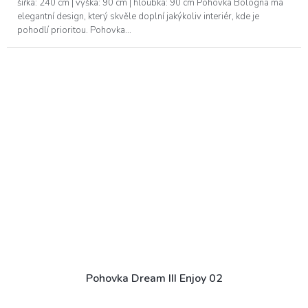
šířka: 240 cm | výška: 90 cm | hloubka: 90 cm Pohovka Bologna má
elegantní design, který skvěle doplní jakýkoliv interiér, kde je
pohodlí prioritou. Pohovka...
Pohovka Dream III Enjoy 02