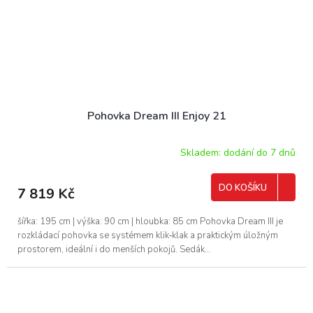
Pohovka Dream III Enjoy 21
Skladem: dodání do 7 dnů
DO KOŠÍKU
7 819 Kč
šířka: 195 cm | výška: 90 cm | hloubka: 85 cm Pohovka Dream III je
rozkládací pohovka se systémem klik‑klak a praktickým úložným
prostorem, ideální i do menších pokojů. Sedák...