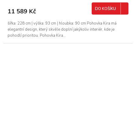
M
DO KOŠÍKU
11 589 Kč
A
šířka: 228 cm | výška: 93 cm | hloubka: 90 cm Pohovka Kira má
elegantní design, který skvěle doplní jakýkoliv interiér, kde je
pohodlí prioritou. Pohovka Kira...