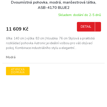
Dvoumístná pohovka, modrá, manšestrová látka,
A
ASB-4170 BLUE2
R
Skladem: dodání do 2-5 dnů
M
DETAIL
11 609 Kč
A
šířka: 140 cm | výška: 83 cm | hloubka: 76 cm Stylová a praktická
rozkládací pohovka Autronic je ideální volbou pro váš obývací
pokoj. Kombinace industriálního stylu a elegantní...
Modrá
ATYPICKÁ
DOPRAVA