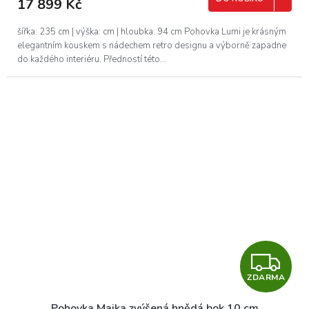
17 899 Kč
A
šířka: 235 cm | výška: cm | hloubka: 94 cm Pohovka Lumi je krásným
elegantním kouskem s nádechem retro designu a výborně zapadne
do každého interiéru. Předností této...
Z
ZDARMA
D
Pohovka Majka zvýšená hnědá bok 10 cm