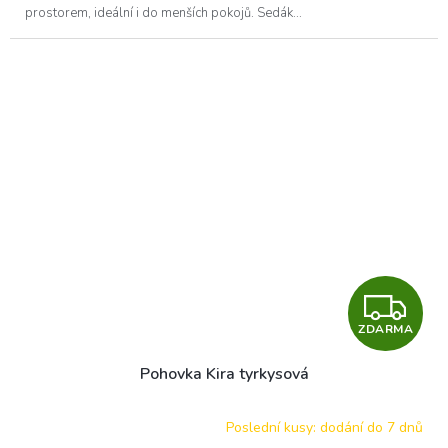
prostorem, ideální i do menších pokojů. Sedák...
Z
ZDARMA
D
Pohovka Kira tyrkysová
A
R
Poslední kusy: dodání do 7 dnů