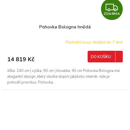
Z
ZDARMA
D
Pohovka Bologna hnědá
A
R
Poslední kusy: dodání do 7 dnů
M
DO KOŠÍKU
14 819 Kč
A
šířka: 240 cm | výška: 90 cm | hloubka: 90 cm Pohovka Bologna má
elegantní design, který skvěle doplní jakýkoliv interiér, kde je
pohodlí prioritou. Pohovka...