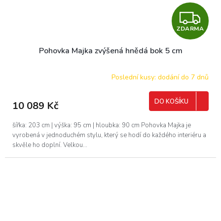
Z
ZDARMA
D
Pohovka Majka zvýšená hnědá bok 5 cm
A
R
Poslední kusy: dodání do 7 dnů
M
DO KOŠÍKU
10 089 Kč
A
šířka: 203 cm | výška: 95 cm | hloubka: 90 cm Pohovka Majka je
vyrobená v jednoduchém stylu, který se hodí do každého interiéru a
skvěle ho doplní. Velkou...