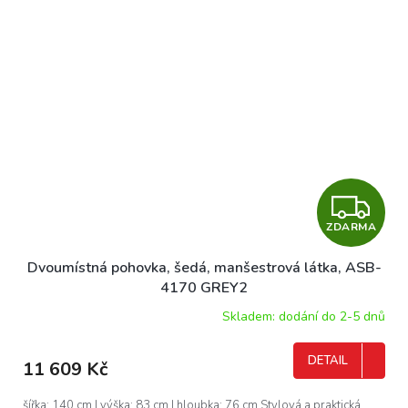
Z
ZDARMA
D
Dvoumístná pohovka, šedá, manšestrová látka, ASB-
A
4170 GREY2
R
Skladem: dodání do 2-5 dnů
M
DETAIL
11 609 Kč
A
šířka: 140 cm | výška: 83 cm | hloubka: 76 cm Stylová a praktická