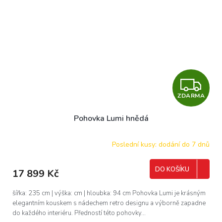
Z
ZDARMA
D
Pohovka Lumi hnědá
A
R
Poslední kusy: dodání do 7 dnů
M
DO KOŠÍKU
17 899 Kč
A
šířka: 235 cm | výška: cm | hloubka: 94 cm Pohovka Lumi je krásným
elegantním kouskem s nádechem retro designu a výborně zapadne
do každého interiéru. Předností této pohovky...