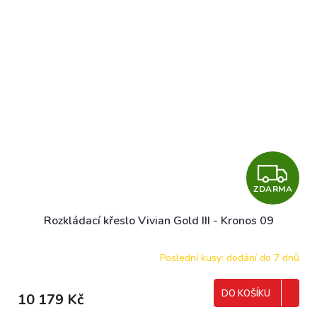
Z
ZDARMA
D
Rozkládací křeslo Vivian Gold III - Kronos 09
A
R
Poslední kusy: dodání do 7 dnů
M
DO KOŠÍKU
10 179 Kč