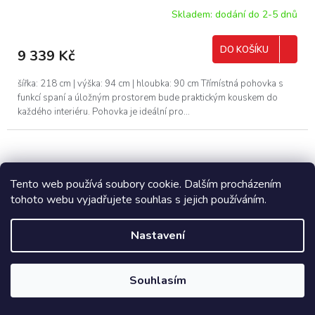
Skladem: dodání do 2-5 dnů
DO KOŠÍKU
9 339 Kč
šířka: 218 cm | výška: 94 cm | hloubka: 90 cm Třímístná pohovka s
funkcí spaní a úložným prostorem bude praktickým kouskem do
každého interiéru. Pohovka je ideální pro...
Tento web používá soubory cookie. Dalším procházením
tohoto webu vyjadřujete souhlas s jejich používáním.
Nastavení
Souhlasím