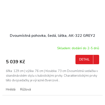
Dvoumístná pohovka, šedá, látka, AK-322 GREY2
Skladem: dodání do 2-5 dnů
DETAIL
5 039 Kč
šířka: 129 cm | výška: 76 cm | hloubka: 73 cm Dvoumístná sedačka v
skandinávském stylu s kubistickými prvky. Charakteristickými prvky
této dvojsedačky je výrazné čtvercové...
Hnědá
Růžová