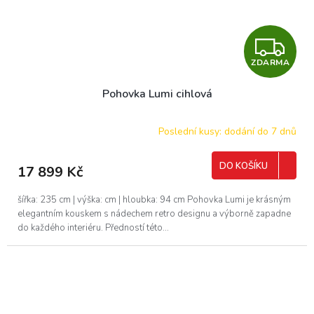
Z
ZDARMA
D
Pohovka Lumi cihlová
A
R
Poslední kusy: dodání do 7 dnů
M
DO KOŠÍKU
17 899 Kč
A
šířka: 235 cm | výška: cm | hloubka: 94 cm Pohovka Lumi je krásným
elegantním kouskem s nádechem retro designu a výborně zapadne
do každého interiéru. Předností této...