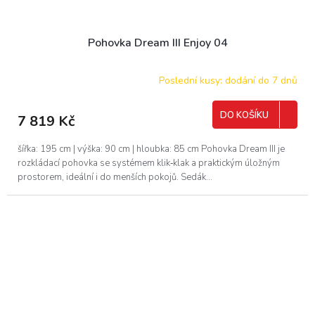
Pohovka Dream III Enjoy 04
Poslední kusy: dodání do 7 dnů
DO KOŠÍKU
7 819 Kč
šířka: 195 cm | výška: 90 cm | hloubka: 85 cm Pohovka Dream III je
rozkládací pohovka se systémem klik‑klak a praktickým úložným
prostorem, ideální i do menších pokojů. Sedák...