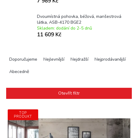
7 989 Kč
Dvoumístná pohovka, béžová, manšestrová
látka, ASB-4170 BGE2
Skladem: dodání do 2-5 dnů
11 609 Kč
Ř
a
Doporučujeme
Nejlevnější
Nejdražší
Nejprodávanější
z
e
Abecedně
n
í
p
Otevřít filtr
r
o
V
d
TOP
ý
PRODUKT
u
p
k
i
t
s