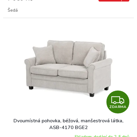
Šedá
Z
ZDARMA
D
Dvoumístná pohovka, béžová, manšestrová látka,
A
ASB-4170 BGE2
Skladem: dodání do 2-5 dnů