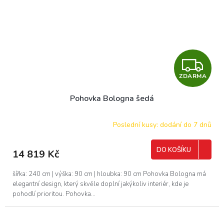
Z
ZDARMA
D
Pohovka Bologna šedá
A
R
Poslední kusy: dodání do 7 dnů
M
DO KOŠÍKU
14 819 Kč
A
šířka: 240 cm | výška: 90 cm | hloubka: 90 cm Pohovka Bologna má
elegantní design, který skvěle doplní jakýkoliv interiér, kde je
pohodlí prioritou. Pohovka...