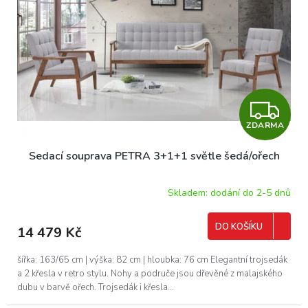
ů
p
r
o
d
u
k
t
Z
ů
ZDARMA
D
Sedací souprava PETRA 3+1+1 světle šedá/ořech
A
R
Skladem: dodání do 2-5 dnů
M
DO KOŠÍKU
14 479 Kč
A
šířka: 163/65 cm | výška: 82 cm | hloubka: 76 cm Elegantní trojsedák
a 2 křesla v retro stylu. Nohy a područe jsou dřevěné z malajského
dubu v barvě ořech. Trojsedák i křesla...