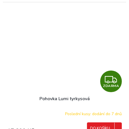
Z
ZDARMA
D
Pohovka Lumi tyrkysová
A
R
Poslední kusy: dodání do 7 dnů
M
DO KOŠÍKU