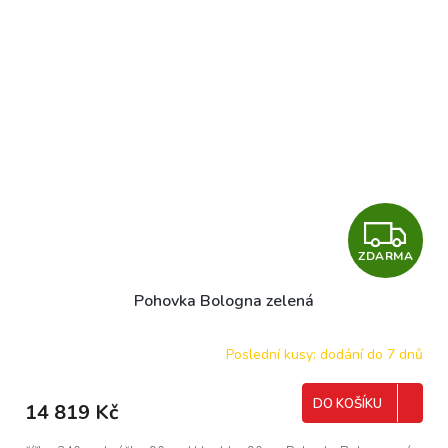
Z
ZDARMA
D
Pohovka Bologna zelená
A
R
Poslední kusy: dodání do 7 dnů
M
DO KOŠÍKU
14 819 Kč
A