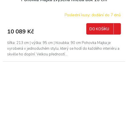
A
R
Poslední kusy: dodání do 7 dnů
M
DO KOŠÍKU
10 089 Kč
A
šířka: 213 cm | výška: 95 cm | hloubka: 90 cm Pohovka Majka je
vyrobená v jednoduchém stylu, který se hodí do každého interiéru a
skvěle ho doplní. Velkou předností...