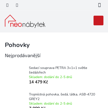
Přejít
na
obsah
Nákupní
košík
Pohovky
Nejprodávanější
Sedací souprava PETRA 3+1+1 světle
šedá/ořech
Skladem: dodání do 2-5 dnů
14 479 Kč
Trojmístná pohovka, šedá, látka, ASB-4720
GREY2
Skladem: dodání do 2-5 dnů