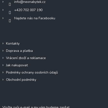
info
@
neonabytek.cz
+420 702 007 190
Najdete nás na Facebooku
Informace pro vás
Kontakty
Doprava a platba
Vrácení zboží a reklamace
Jak nakupovat
Podmínky ochrany osobních údajů
Obchodní podmínky
Odebírat newsletter
Vložte svůj e-mail a my vám budeme zasílat