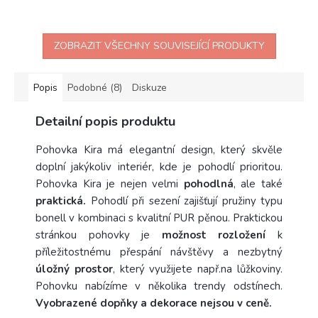
ZOBRAZIT VŠECHNY SOUVISEJÍCÍ PRODUKTY
Popis
Podobné (8)
Diskuze
Detailní popis produktu
Pohovka Kira má elegantní design, který skvěle
doplní jakýkoliv interiér, kde je pohodlí prioritou.
Pohovka Kira je nejen velmi
pohodlná
, ale také
praktická.
Pohodlí
při sezení zajišťují pružiny typu
bonell v kombinaci s kvalitní PUR pěnou. Praktickou
stránkou pohovky je
možnost rozložení
k
příležitostnému přespání návštěvy a nezbytný
úložný prostor
, který využijete např.na lůžkoviny.
Pohovku nabízíme v několika trendy odstínech.
Vyobrazené dopňky a dekorace nejsou v ceně.