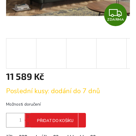
Z
ZDARMA
D
A
R
M
A
11 589 Kč
Měrná
Poslední kusy: dodání do 7 dnů
cena:
Možnosti doručení
PŘIDAT DO KOŠÍKU