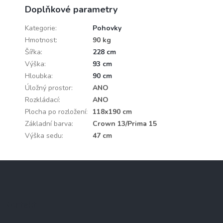
Doplňkové parametry
Kategorie
:
Pohovky
Hmotnost
:
90 kg
Šířka
:
228 cm
Výška
:
93 cm
Hloubka
:
90 cm
Úložný prostor
:
ANO
Rozkládací
:
ANO
Plocha po rozložení
:
118x190 cm
Základní barva
:
Crown 13/Prima 15
Výška sedu
:
47 cm
Z
á
p
a
Kontakt
t
í