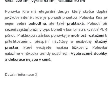
šířka: 228 cm | výška: 93 cm | hloubka: 90 cm
Pohovka Kira má elegantní design, který skvěle doplní
jakýkoliv interiér, kde je pohodlí prioritou. Pohovka Kira je
nejen velmi
pohodlná
, ale také
praktická.
Pohodlí
při
sezení zajišťují pružiny typu bonell v kombinaci s kvalitní PUR
pěnou. Praktickou stránkou pohovky je
možnost rozložení
k
příležitostnému přespání návštěvy a nezbytný
úložný
prostor
, který využijete např.na lůžkoviny. Pohovku
nabízíme v několika trendy odstínech.
Vyobrazené dopňky
a dekorace nejsou v ceně.
Detailní informace