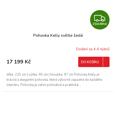
Z
ZDARMA
D
Pohovka Kelly světle šedá
A
R
Dodání za 4-6 týdnů
M
17 199 Kč
DO KOŠÍKU
A
šířka: 225 cm | výška: 90 cm | hloubka: 97 cm Pohovka Kelly je
krásná a elegantní pohovka, která výborně zapadne do každého
interiéru. Pohovka je velmi pohodlná a praktická....