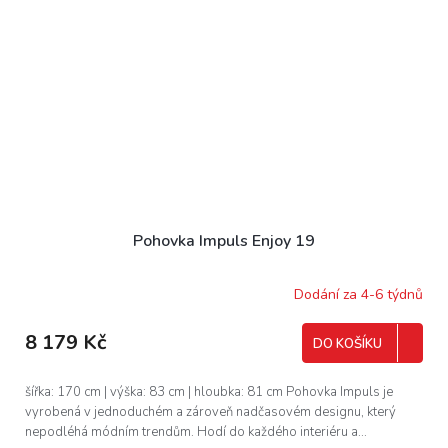
Pohovka Impuls Enjoy 19
Dodání za 4-6 týdnů
8 179 Kč
DO KOŠÍKU
šířka: 170 cm | výška: 83 cm | hloubka: 81 cm Pohovka Impuls je
vyrobená v jednoduchém a zároveň nadčasovém designu, který
nepodléhá módním trendům. Hodí do každého interiéru a...