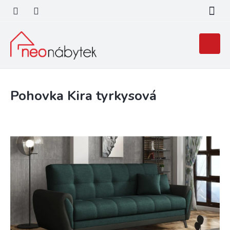
Přejít
na
obsah
Nákupní
košík
Pohovka Kira tyrkysová