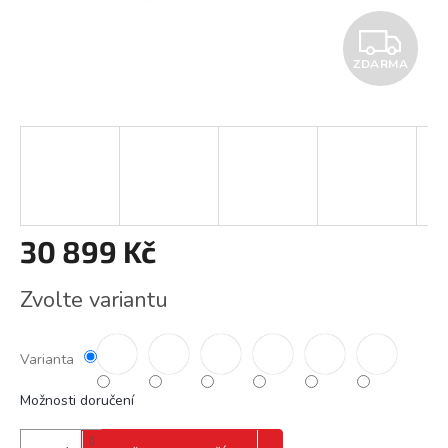
Z
ZDARMA
D
A
R
M
A
30 899 Kč
Měrná
Zvolte variantu
cena:
Varianta
Možnosti doručení