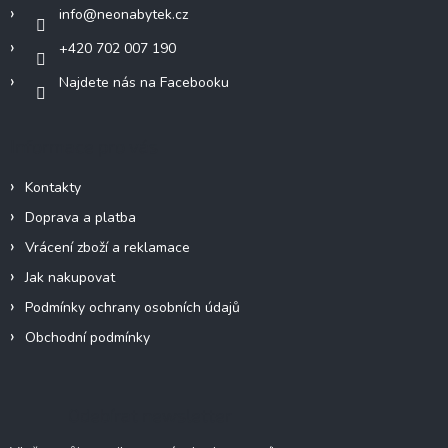
í
info
@
neonabytek.cz
+420 702 007 190
Najdete nás na Facebooku
Informace pro vás
Kontakty
Doprava a platba
Vrácení zboží a reklamace
Jak nakupovat
Podmínky ochrany osobních údajů
Obchodní podmínky
Odebírat newsletter