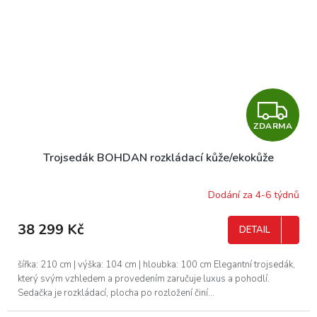
Z
ZDARMA
D
Trojsedák BOHDAN rozkládací kůže/ekokůže
A
R
Dodání za 4-6 týdnů
M
38 299 Kč
DETAIL
A
šířka: 210 cm | výška: 104 cm | hloubka: 100 cm Elegantní trojsedák,
který svým vzhledem a provedením zaručuje luxus a pohodlí.
Sedačka je rozkládací, plocha po rozložení činí...