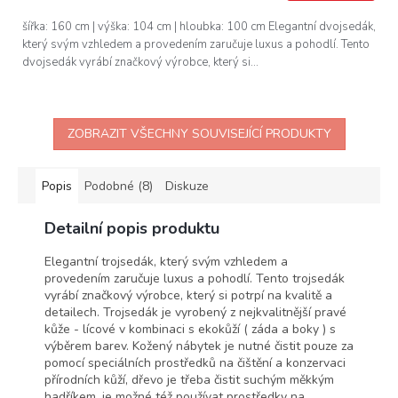
A
šířka: 160 cm | výška: 104 cm | hloubka: 100 cm Elegantní dvojsedák,
který svým vzhledem a provedením zaručuje luxus a pohodlí. Tento
dvojsedák vyrábí značkový výrobce, který si...
ZOBRAZIT VŠECHNY SOUVISEJÍCÍ PRODUKTY
Popis
Podobné (8)
Diskuze
Detailní popis produktu
Elegantní trojsedák, který svým vzhledem a
provedením zaručuje luxus a pohodlí. Tento trojsedák
vyrábí značkový výrobce, který si potrpí na kvalitě a
detailech. Trojsedák je vyrobený z nejkvalitnější pravé
kůže - lícové v kombinaci s ekokůží ( záda a boky ) s
výběrem barev. Kožený nábytek je nutné čistit pouze za
pomocí speciálních prostředků na čištění a konzervaci
přírodních kůží, dřevo je třeba čistit suchým měkkým
hadříkem, je možné též používat prostředky na