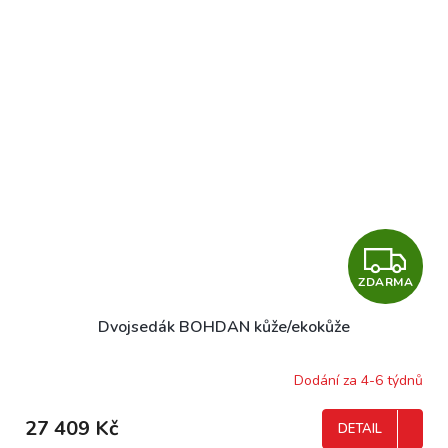
Z
ZDARMA
D
Dvojsedák BOHDAN kůže/ekokůže
A
R
Dodání za 4-6 týdnů
M
27 409 Kč
DETAIL