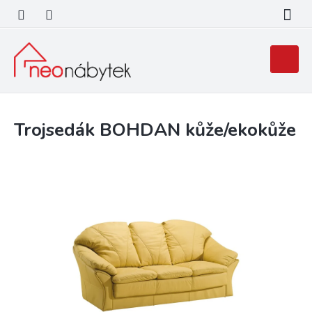
Přejít
na
obsah
Nákupní
košík
Trojsedák BOHDAN kůže/ekokůže