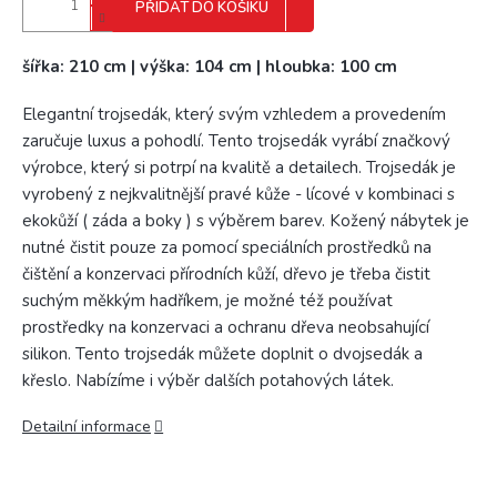
PŘIDAT DO KOŠÍKU
šířka: 210 cm | výška: 104 cm | hloubka: 100 cm
Elegantní trojsedák, který svým vzhledem a provedením
zaručuje luxus a pohodlí. Tento trojsedák vyrábí značkový
výrobce, který si potrpí na kvalitě a detailech. Trojsedák je
vyrobený z nejkvalitnější pravé kůže - lícové v kombinaci s
ekokůží ( záda a boky ) s výběrem barev. Kožený nábytek je
nutné čistit pouze za pomocí speciálních prostředků na
čištění a konzervaci přírodních kůží, dřevo je třeba čistit
suchým měkkým hadříkem, je možné též používat
prostředky na konzervaci a ochranu dřeva neobsahující
silikon. Tento trojsedák můžete doplnit o dvojsedák a
křeslo. Nabízíme i výběr dalších potahových látek.
Detailní informace