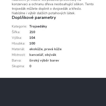
konzervaci a ochranu dřeva neobsahující silikon. Tento
trojsedák můžete doplnit o dvojsedák a křeslo.
Nabízíme i výběr dalších potahových látek.
Doplňkové parametry
Kategorie
:
Trojsedáky
Šířka
:
210
Výška
:
104
Hloubka
:
100
Materiál
:
ekokůže, pravá kůže
Místnost
:
kancelář, obývák
Barva
:
široký výběr barev
Skupina
:
0
Z
á
p
a
Kontakt
t