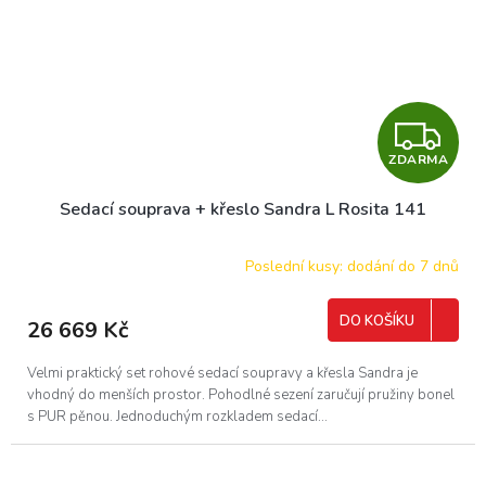
Z
ZDARMA
D
Sedací souprava + křeslo Sandra L Rosita 141
A
R
Poslední kusy: dodání do 7 dnů
M
DO KOŠÍKU
26 669 Kč
A
Velmi praktický set rohové sedací soupravy a křesla Sandra je
vhodný do menších prostor. Pohodlné sezení zaručují pružiny bonel
s PUR pěnou. Jednoduchým rozkladem sedací...