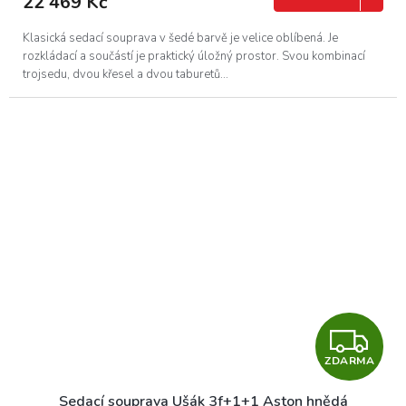
22 469 Kč
A
Klasická sedací souprava v šedé barvě je velice oblíbená. Je
rozkládací a součástí je praktický úložný prostor. Svou kombinací
trojsedu, dvou křesel a dvou taburetů...
Z
ZDARMA
D
Sedací souprava Ušák 3f+1+1 Aston hnědá