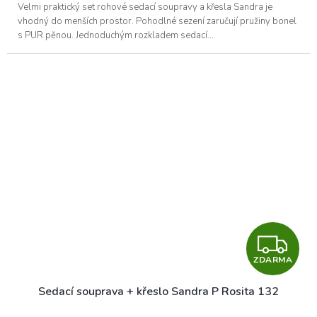
A
Velmi praktický set rohové sedací soupravy a křesla Sandra je
vhodný do menších prostor. Pohodlné sezení zaručují pružiny bonel
s PUR pěnou. Jednoduchým rozkladem sedací...
Z
ZDARMA
D
Sedací souprava + křeslo Sandra P Rosita 132
A