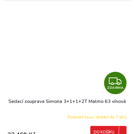
Z
ZDARMA
D
Sedací souprava Simona 3+1+1+2T Malmo 63 vínová
A
R
Poslední kusy: dodání do 7 dnů
M
DO KOŠÍKU