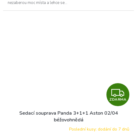
nezaberou moc místa a lehce se...
Z
ZDARMA
D
Sedací souprava Panda 3+1+1 Aston 02/04
A
béžovohnědá
R
Poslední kusy: dodání do 7 dnů