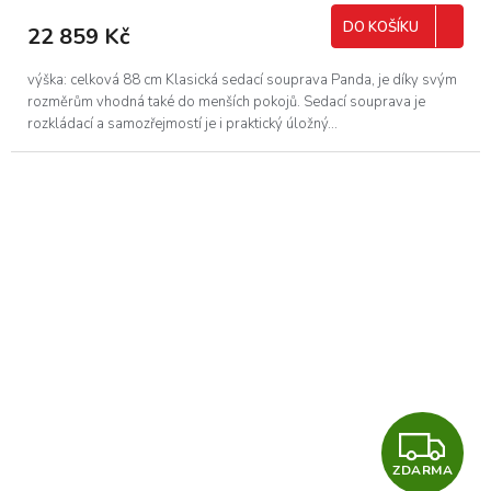
M
DO KOŠÍKU
22 859 Kč
A
výška: celková 88 cm Klasická sedací souprava Panda, je díky svým
rozměrům vhodná také do menších pokojů. Sedací souprava je
rozkládací a samozřejmostí je i praktický úložný...
Z
ZDARMA