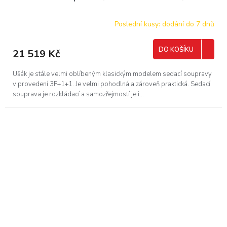
A
R
Poslední kusy: dodání do 7 dnů
M
DO KOŠÍKU
21 519 Kč
A
Ušák je stále velmi oblíbeným klasickým modelem sedací soupravy
v provedení 3F+1+1. Je velmi pohodlná a zároveň praktická. Sedací
souprava je rozkládací a samozřejmostí je i...