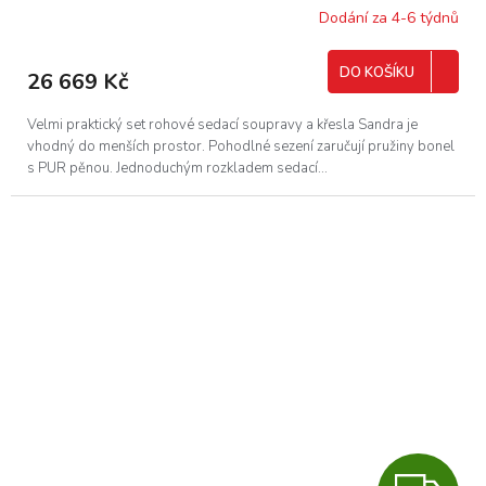
R
Dodání za 4-6 týdnů
M
DO KOŠÍKU
26 669 Kč
A
Velmi praktický set rohové sedací soupravy a křesla Sandra je
vhodný do menších prostor. Pohodlné sezení zaručují pružiny bonel
s PUR pěnou. Jednoduchým rozkladem sedací...