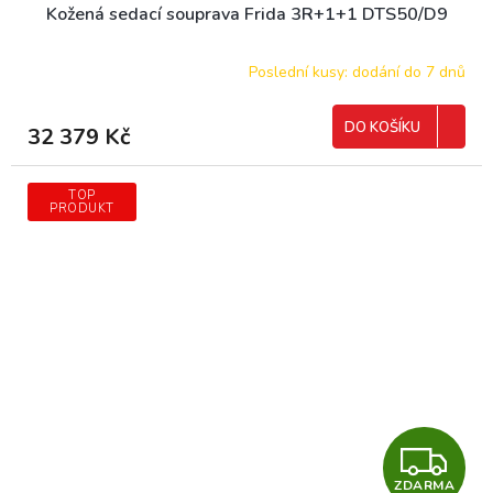
Kožená sedací souprava Frida 3R+1+1 DTS50/D9
A
R
Poslední kusy: dodání do 7 dnů
M
DO KOŠÍKU
32 379 Kč
A
TOP
PRODUKT
Z
ZDARMA