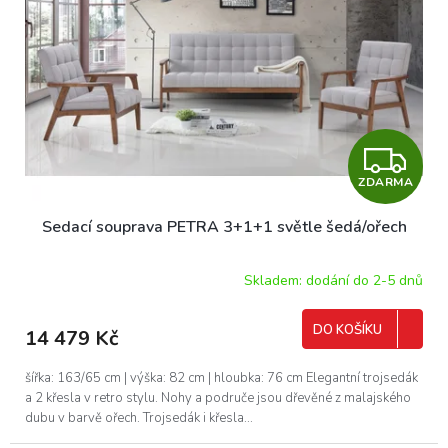
ů
p
r
o
d
u
k
t
Z
ů
ZDARMA
D
Sedací souprava PETRA 3+1+1 světle šedá/ořech
A
R
Skladem: dodání do 2-5 dnů
M
DO KOŠÍKU
14 479 Kč
A
šířka: 163/65 cm | výška: 82 cm | hloubka: 76 cm Elegantní trojsedák
a 2 křesla v retro stylu. Nohy a područe jsou dřevěné z malajského
dubu v barvě ořech. Trojsedák i křesla...