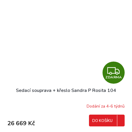
Z
ZDARMA
D
Sedací souprava + křeslo Sandra P Rosita 104
A
R
Dodání za 4-6 týdnů
M
DO KOŠÍKU
26 669 Kč