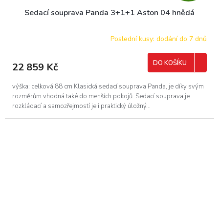
D
Sedací souprava Panda 3+1+1 Aston 04 hnědá
A
R
Poslední kusy: dodání do 7 dnů
M
DO KOŠÍKU
22 859 Kč
A
výška: celková 88 cm Klasická sedací souprava Panda, je díky svým
rozměrům vhodná také do menších pokojů. Sedací souprava je
rozkládací a samozřejmostí je i praktický úložný...