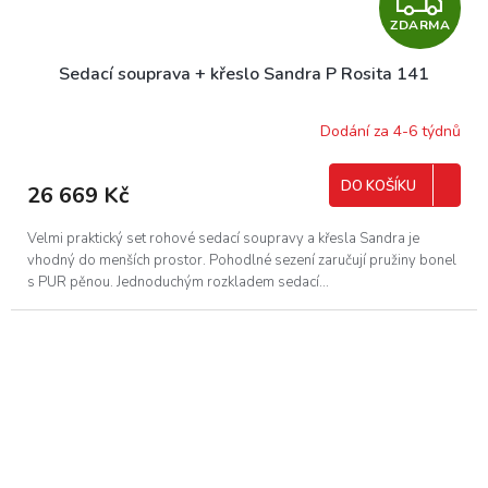
Z
ZDARMA
D
Sedací souprava + křeslo Sandra P Rosita 141
A
R
Dodání za 4-6 týdnů
M
DO KOŠÍKU
26 669 Kč
A
Velmi praktický set rohové sedací soupravy a křesla Sandra je
vhodný do menších prostor. Pohodlné sezení zaručují pružiny bonel
s PUR pěnou. Jednoduchým rozkladem sedací...