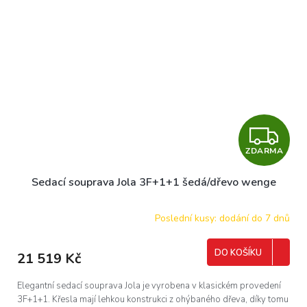
Z
ZDARMA
D
Sedací souprava Jola 3F+1+1 šedá/dřevo wenge
A
R
Poslední kusy: dodání do 7 dnů
M
DO KOŠÍKU
21 519 Kč
A
Elegantní sedací souprava Jola je vyrobena v klasickém provedení
3F+1+1. Křesla mají lehkou konstrukci z ohýbaného dřeva, díky tomu