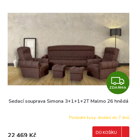
Z
ZDARMA
D
Sedací souprava Simona 3+1+1+2T Malmo 26 hnědá
A
R
Poslední kusy: dodání do 7 dnů
M
DO KOŠÍKU
22 469 Kč