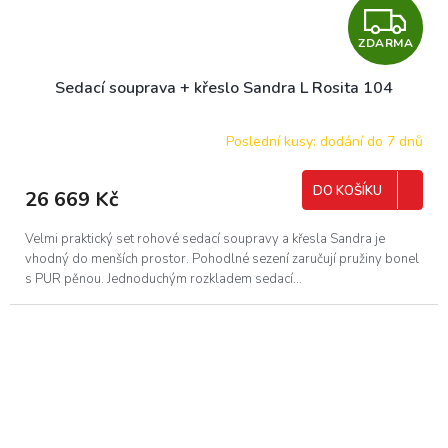
Z
ZDARMA
D
Sedací souprava + křeslo Sandra L Rosita 104
A
R
Poslední kusy: dodání do 7 dnů
M
DO KOŠÍKU
26 669 Kč
A
Velmi praktický set rohové sedací soupravy a křesla Sandra je
vhodný do menších prostor. Pohodlné sezení zaručují pružiny bonel
s PUR pěnou. Jednoduchým rozkladem sedací...