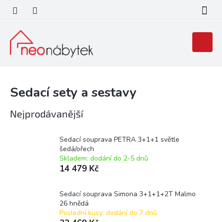
Přejít
na
obsah
Nákupní
košík
Sedací sety a sestavy
Nejprodávanější
Sedací souprava PETRA 3+1+1 světle
šedá/ořech
Skladem: dodání do 2-5 dnů
14 479 Kč
Sedací souprava Simona 3+1+1+2T Malmo
26 hnědá
Poslední kusy: dodání do 7 dnů