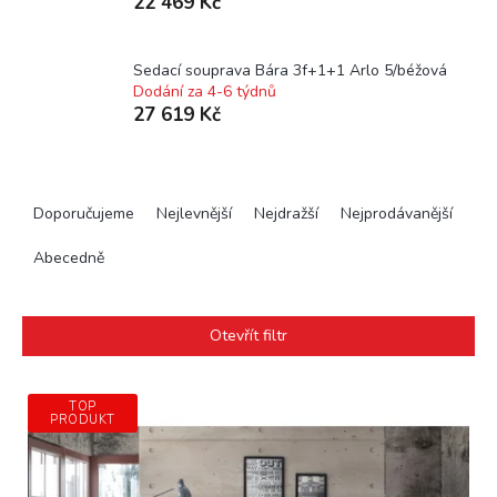
22 469 Kč
Sedací souprava Bára 3f+1+1 Arlo 5/béžová
Dodání za 4-6 týdnů
27 619 Kč
Ř
a
Doporučujeme
Nejlevnější
Nejdražší
Nejprodávanější
z
e
Abecedně
n
í
p
Otevřít filtr
r
o
V
d
TOP
ý
PRODUKT
u
p
k
i
t
s