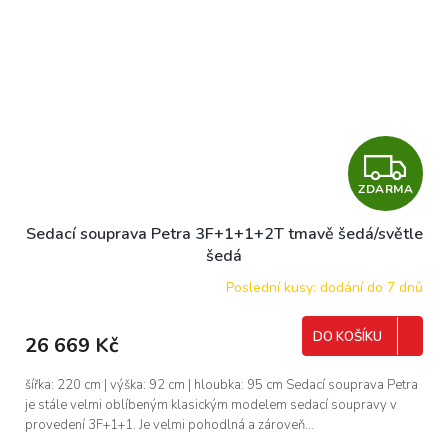
Z
ZDARMA
D
Sedací souprava Petra 3F+1+1+2T tmavě šedá/světle
A
šedá
R
Poslední kusy: dodání do 7 dnů
M
DO KOŠÍKU
26 669 Kč
A
šířka: 220 cm | výška: 92 cm | hloubka: 95 cm Sedací souprava Petra
je stále velmi oblíbeným klasickým modelem sedací soupravy v
provedení 3F+1+1. Je velmi pohodlná a zároveň...