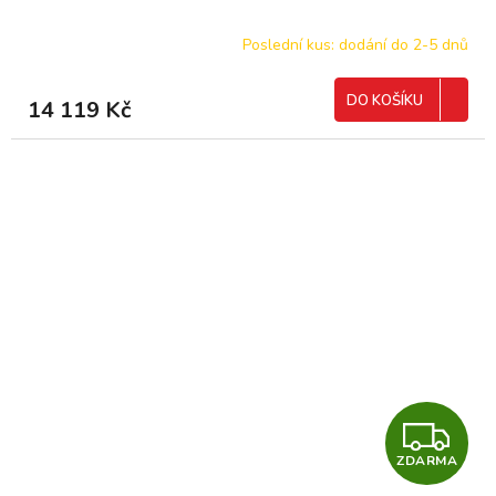
A
R
Poslední kus: dodání do 2-5 dnů
M
DO KOŠÍKU
14 119 Kč
A
Z
ZDARMA
D