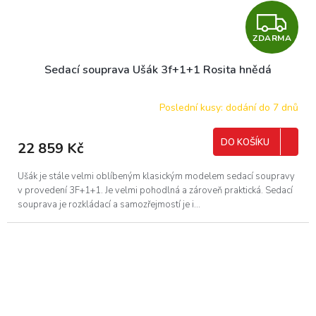
Z
ZDARMA
D
Sedací souprava Ušák 3f+1+1 Rosita hnědá
A
R
Poslední kusy: dodání do 7 dnů
M
DO KOŠÍKU
22 859 Kč
A
Ušák je stále velmi oblíbeným klasickým modelem sedací soupravy
v provedení 3F+1+1. Je velmi pohodlná a zároveň praktická. Sedací
souprava je rozkládací a samozřejmostí je i...