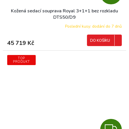
D
Kožená sedací souprava Royal 3+1+1 bez rozkladu
A
DTS50/D9
R
Poslední kusy: dodání do 7 dnů
M
DO KOŠÍKU
45 719 Kč
A
TOP
PRODUKT
Z