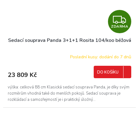
Z
ZDARMA
D
Sedací souprava Panda 3+1+1 Rosita 104/koo béžová
A
R
Poslední kusy: dodání do 7 dnů
M
DO KOŠÍKU
23 809 Kč
A
výška: celková 88 cm Klasická sedací souprava Panda, je díky svým
rozměrům vhodná také do menších pokojů. Sedací souprava je
rozkládací a samozřejmostí je i praktický úložný...