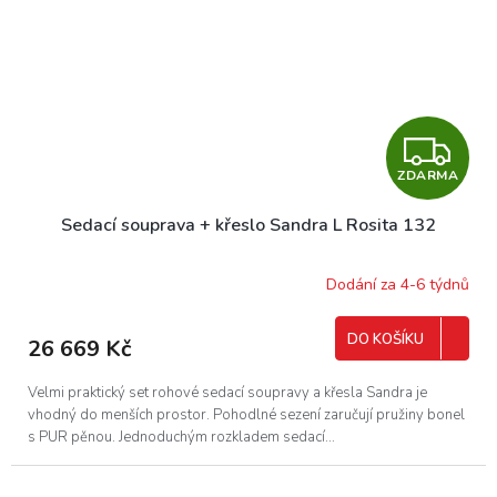
Z
ZDARMA
D
Sedací souprava + křeslo Sandra L Rosita 132
A
R
Dodání za 4-6 týdnů
M
DO KOŠÍKU
26 669 Kč
A
Velmi praktický set rohové sedací soupravy a křesla Sandra je
vhodný do menších prostor. Pohodlné sezení zaručují pružiny bonel
s PUR pěnou. Jednoduchým rozkladem sedací...