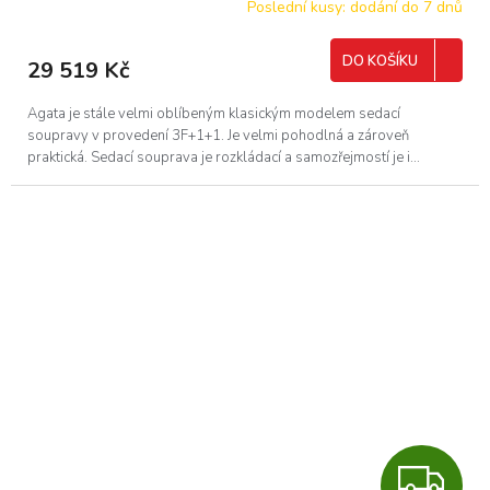
R
Poslední kusy: dodání do 7 dnů
M
DO KOŠÍKU
29 519 Kč
A
Agata je stále velmi oblíbeným klasickým modelem sedací
soupravy v provedení 3F+1+1. Je velmi pohodlná a zároveň
praktická. Sedací souprava je rozkládací a samozřejmostí je i...
Z