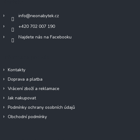
Kontakt
í
t
p
í
r
info
@
neonabytek.cz
v
k
+420 702 007 190
y
Najdete nás na Facebooku
v
ý
p
i
Informace pro vás
s
u
Kontakty
Doprava a platba
Vrácení zboží a reklamace
Jak nakupovat
Podmínky ochrany osobních údajů
Obchodní podmínky