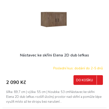
ů
p
r
o
d
u
k
t
ů
Nástavec ke skříni Elena 2D dub lefkas
Poslední kus: dodání do 2-5 dnů
DO KOŠÍKU
2 090 Kč
šířka: 89,7 cm | výška: 55 cm | hloubka: 53 cmNástavec ke skříni
Elena 2D dub lefkas rozšíří úložný prostor nad skříní a pomůže lépe
využít místo až ke stropu bez narušení...