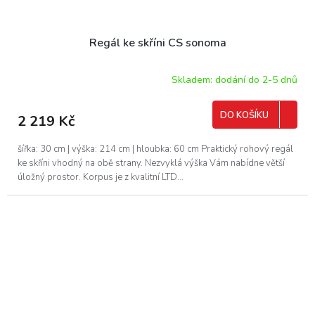
Regál ke skříni CS sonoma
Skladem: dodání do 2-5 dnů
DO KOŠÍKU
2 219 Kč
šířka: 30 cm | výška: 214 cm | hloubka: 60 cm Praktický rohový regál
ke skříni vhodný na obě strany. Nezvyklá výška Vám nabídne větší
úložný prostor. Korpus je z kvalitní LTD...