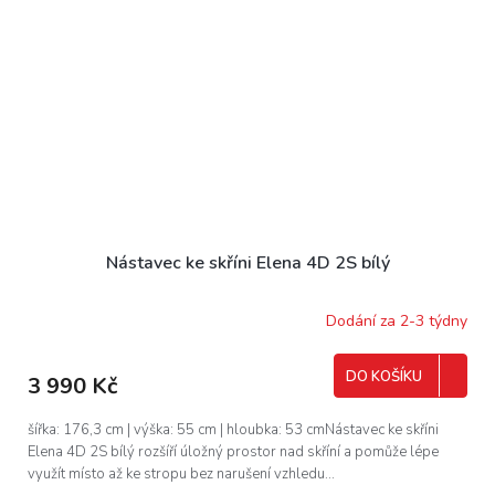
Nástavec ke skříni Elena 4D 2S bílý
Dodání za 2-3 týdny
DO KOŠÍKU
3 990 Kč
šířka: 176,3 cm | výška: 55 cm | hloubka: 53 cmNástavec ke skříni
Elena 4D 2S bílý rozšíří úložný prostor nad skříní a pomůže lépe
využít místo až ke stropu bez narušení vzhledu...