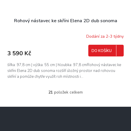
Rohový nástavec ke skříni Elena 2D dub sonoma
Dodání za 2-3 týdny
DO KOŠÍKU
3 590 Kč
šířka: 97,8 cm | výška: 55 cm | hloubka: 97,8 cmRohový nástavec ke
skříni Elena 2D dub sonoma rozšíří úložný prostor nad rohovou
skříní a pomůže chytře využít roh místnosti i...
21
položek celkem
O
v
l
Z
á
á
d
p
a
c
a