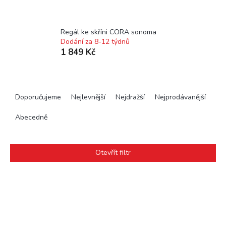
Regál ke skříni CORA sonoma
Dodání za 8-12 týdnů
1 849 Kč
Ř
a
Doporučujeme
Nejlevnější
Nejdražší
Nejprodávanější
z
e
Abecedně
n
í
p
Otevřít filtr
r
o
V
d
ý
u
p
k
i
t
s