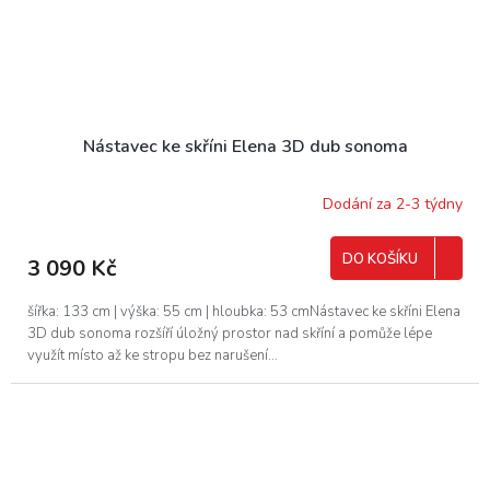
Nástavec ke skříni Elena 3D dub sonoma
Dodání za 2-3 týdny
DO KOŠÍKU
3 090 Kč
šířka: 133 cm | výška: 55 cm | hloubka: 53 cmNástavec ke skříni Elena
3D dub sonoma rozšíří úložný prostor nad skříní a pomůže lépe
využít místo až ke stropu bez narušení...