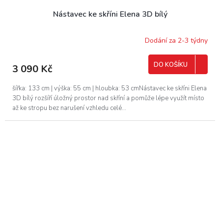
Nástavec ke skříni Elena 3D bílý
Dodání za 2-3 týdny
DO KOŠÍKU
3 090 Kč
šířka: 133 cm | výška: 55 cm | hloubka: 53 cmNástavec ke skříni Elena
3D bílý rozšíří úložný prostor nad skříní a pomůže lépe využít místo
až ke stropu bez narušení vzhledu celé...