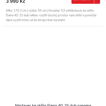
3 990 Kč
šířka: 176,3 cm | výška: 55 cm | hloubka: 53 cmNástavec ke skříni
Elena 4D 2S dub lefkas rozšíří úložný prostor nad skříní a pomůže
lépe využít místo až ke stropu bez narušení...
Nástavec ke skříni Elena 4D 2S dub sonoma