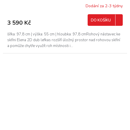
Dodání za 2-3 týdny
DO KOŠÍKU
3 590 Kč
šířka: 97,8 cm | výška: 55 cm | hloubka: 97,8 cmRohový nástavec ke
skříni Elena 2D dub lefkas rozšíří úložný prostor nad rohovou skříní
a pomůže chytře využít roh místnosti i...