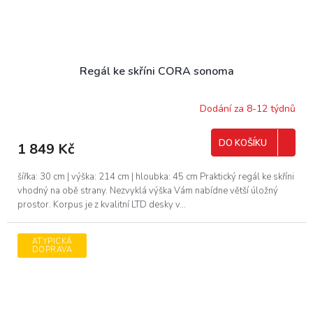
Regál ke skříni CORA sonoma
Dodání za 8-12 týdnů
DO KOŠÍKU
1 849 Kč
šířka: 30 cm | výška: 214 cm | hloubka: 45 cm Praktický regál ke skříni
vhodný na obě strany. Nezvyklá výška Vám nabídne větší úložný
prostor. Korpus je z kvalitní LTD desky v...
ATYPICKÁ
DOPRAVA