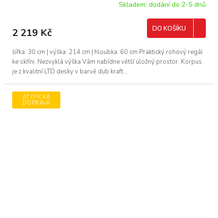
Skladem: dodání do 2-5 dnů
DO KOŠÍKU
2 219 Kč
šířka: 30 cm | výška: 214 cm | hloubka: 60 cm Praktický rohový regál
ke skříni. Nezvyklá výška Vám nabídne větší úložný prostor. Korpus
je z kvalitní LTD desky v barvě dub kraft...
ATYPICKÁ
DOPRAVA