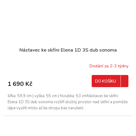
Nástavec ke skříni Elena 1D 3S dub sonoma
Dodání za 2-3 týdny
DO KOŠÍKU
1 690 Kč
šířka: 59,9 cm | výška: 55 cm | hloubka: 53 cmNástavec ke skříni
Elena 1D 3S dub sonoma rozšíří úložný prostor nad skříní a pomůže
lépe využít místo až ke stropu bez narušení...