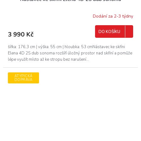
Dodání za 2-3 týdny
DO KOŠÍKU
3 990 Kč
šířka: 176,3 cm | výška: 55 cm | hloubka: 53 cmNástavec ke skříni
Elena 4D 2S dub sonoma rozšíří úložný prostor nad skříní a pomůže
lépe využít místo až ke stropu bez narušení...
ATYPICKÁ
DOPRAVA