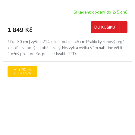
Skladem: dodání do 2-5 dnů
DO KOŠÍKU
1 849 Kč
šířka: 30 cm | výška: 214 cm | hloubka: 45 cm Praktický rohový regál
ke skříni vhodný na obě strany. Nezvyklá výška Vám nabídne větší
úložný prostor. Korpus je z kvalitní LTD...
ATYPICKÁ
DOPRAVA