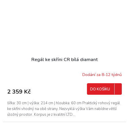
Regál ke skříni CR bílá diamant
Dodání za 8-12 týdnů
DO KOŠÍKU
2 359 Kč
šířka: 30 cm | výška: 214 cm | hloubka: 60 cm Praktický rohový regál
ke skříni vhodný na obě strany. Nezvyklá výška Vám nabídne větší
úložný prostor. Korpus je z kvalitní LTD...