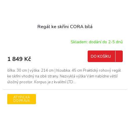
Regál ke skříni CORA bílá
Skladem: dodání do 2-5 dnů
DO KOŠÍKU
1 849 Kč
šířka: 30 cm | výška: 214 cm | hloubka: 45 cm Praktický rohový regál
ke skříni vhodný na obě strany. Nezvyklá výška Vám nabídne větší
úložný prostor. Korpus je z kvalitní LTD...
ATYPICKÁ
DOPRAVA