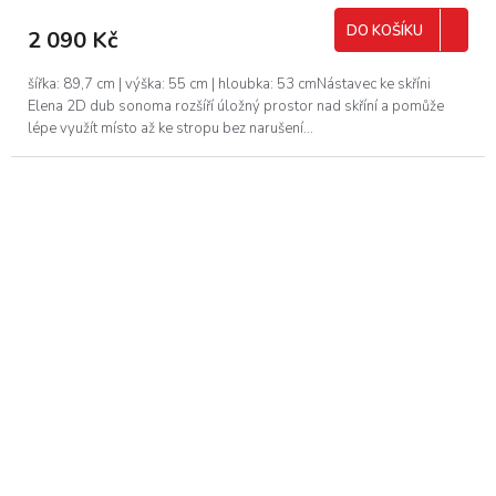
DO KOŠÍKU
2 090 Kč
šířka: 89,7 cm | výška: 55 cm | hloubka: 53 cmNástavec ke skříni
Elena 2D dub sonoma rozšíří úložný prostor nad skříní a pomůže
lépe využít místo až ke stropu bez narušení...