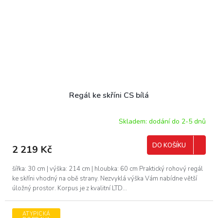
Regál ke skříni CS bílá
Skladem: dodání do 2-5 dnů
DO KOŠÍKU
2 219 Kč
šířka: 30 cm | výška: 214 cm | hloubka: 60 cm Praktický rohový regál
ke skříni vhodný na obě strany. Nezvyklá výška Vám nabídne větší
úložný prostor. Korpus je z kvalitní LTD...
ATYPICKÁ