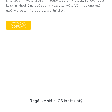
šířka: 30 cm | výška: 214 cm | hloubka: 60 cm Praktický rohový regál
ke skříni vhodný na obě strany. Nezvyklá výška Vám nabídne větší
úložný prostor. Korpus je z kvalitní LTD...
ATYPICKÁ
DOPRAVA
Regál ke skříni CS kraft zlatý