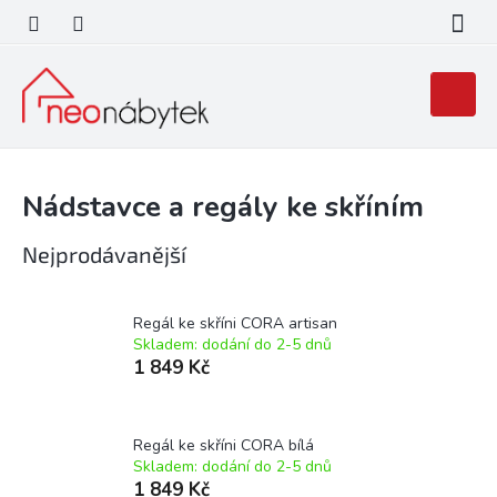
Přejít
na
obsah
Nákupní
košík
Nádstavce a regály ke skříním
Nejprodávanější
Regál ke skříni CORA artisan
Skladem: dodání do 2-5 dnů
1 849 Kč
Regál ke skříni CORA bílá
Skladem: dodání do 2-5 dnů
1 849 Kč