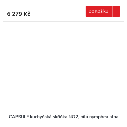
DO KOŠÍKU
6 279 Kč
CAPSULE kuchyňská skříňka NO2, bílá nymphea alba