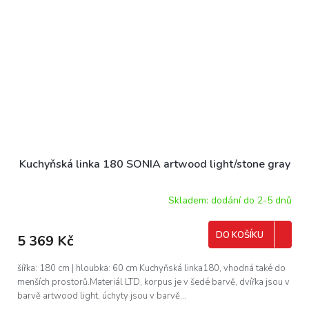
Kuchyňská linka 180 SONIA artwood light/stone gray
Skladem: dodání do 2-5 dnů
DO KOŠÍKU
5 369 Kč
šířka: 180 cm | hloubka: 60 cm Kuchyňská linka180, vhodná také do
menších prostorů.Materiál LTD, korpus je v šedé barvě, dvířka jsou v
barvě artwood light, úchyty jsou v barvě...