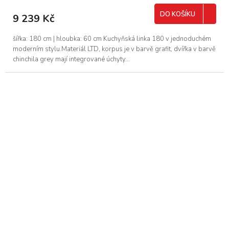
DO KOŠÍKU
9 239 Kč
šířka: 180 cm | hloubka: 60 cm Kuchyňská linka 180 v jednoduchém
moderním stylu.Materiál LTD, korpus je v barvě grafit, dvířka v barvě
chinchila grey mají integrované úchyty...