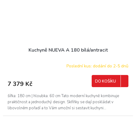
Kuchyně NUEVA A 180 bílá/antracit
Poslední kus: dodání do 2-5 dnů
DO KOŠÍKU
7 379 Kč
šířka: 180 cm | hloubka: 60 cm Tato moderní kuchyně kombinuje
praktičnost a jednoduchý design. Skříňky se dají poskládat v
libovolném pořadí a to Vám umožní si sestavit kuchyni...