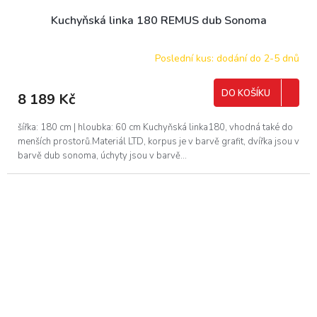
Kuchyňská linka 180 REMUS dub Sonoma
Poslední kus: dodání do 2-5 dnů
DO KOŠÍKU
8 189 Kč
šířka: 180 cm | hloubka: 60 cm Kuchyňská linka180, vhodná také do
menších prostorů.Materiál LTD, korpus je v barvě grafit, dvířka jsou v
barvě dub sonoma, úchyty jsou v barvě...