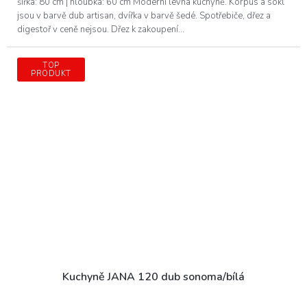
šířka: 80 cm | hloubka: 60 cm Moderní levná kuchyně. Korpus a sokl
jsou v barvě dub artisan, dvířka v barvě šedé. Spotřebiče, dřez a
digestoř v ceně nejsou. Dřez k zakoupení...
TOP
PRODUKT
Kuchyně JANA 120 dub sonoma/bílá