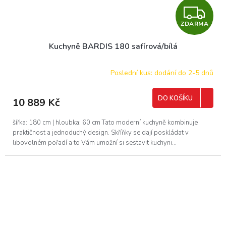
Z
ZDARMA
D
Kuchyně BARDIS 180 safírová/bílá
A
R
Poslední kus: dodání do 2-5 dnů
M
DO KOŠÍKU
10 889 Kč
A
šířka: 180 cm | hloubka: 60 cm Tato moderní kuchyně kombinuje
praktičnost a jednoduchý design. Skříňky se dají poskládat v
libovolném pořadí a to Vám umožní si sestavit kuchyni...