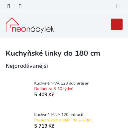
Přejít
na
obsah
Nákupní
košík
Kuchyňské linky do 180 cm
Nejprodávanější
Kuchyně NIVA 120 dub artisan
Dodání za 6-10 týdnů
5 409 Kč
Kuchyně JANA 120 antracit
Poslední kus: dodání do 2-5 dnů
5 719 Kč