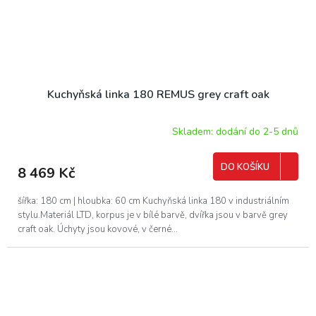
Kuchyňská linka 180 REMUS grey craft oak
Skladem: dodání do 2-5 dnů
DO KOŠÍKU
8 469 Kč
šířka: 180 cm | hloubka: 60 cm Kuchyňská linka 180 v industriálním
stylu.Materiál LTD, korpus je v bílé barvě, dvířka jsou v barvě grey
craft oak. Úchyty jsou kovové, v černé...