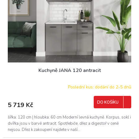
ů
p
r
o
d
u
k
t
ů
Kuchyně JANA 120 antracit
Poslední kus: dodání do 2-5 dnů
DO KOŠÍKU
5 719 Kč
šířka: 120 cm | hloubka: 60 cm Moderní levná kuchyně. Korpus, sokl i
dvířka jsou v barvě antracit. Spotřebiče, dřez a digestoř v ceně
nejsou. Dřez k zakoupení najdete v naší...