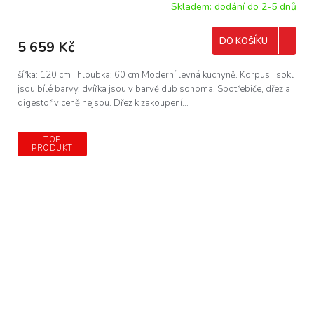
Skladem: dodání do 2-5 dnů
DO KOŠÍKU
5 659 Kč
šířka: 120 cm | hloubka: 60 cm Moderní levná kuchyně. Korpus i sokl
jsou bílé barvy, dvířka jsou v barvě dub sonoma. Spotřebiče, dřez a
digestoř v ceně nejsou. Dřez k zakoupení...
TOP
PRODUKT