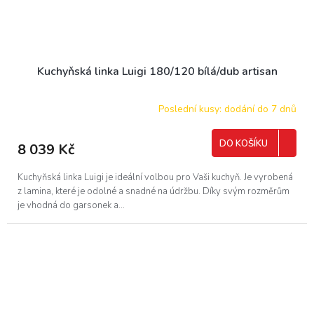
Kuchyňská linka Luigi 180/120 bílá/dub artisan
Poslední kusy: dodání do 7 dnů
DO KOŠÍKU
8 039 Kč
Kuchyňská linka Luigi je ideální volbou pro Vaši kuchyň. Je vyrobená
z lamina, které je odolné a snadné na údržbu. Díky svým rozměrům
je vhodná do garsonek a...