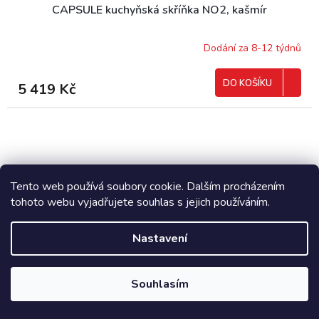
CAPSULE kuchyňská skříňka NO2, kašmír
Dodání za 8-12 týdnů
DO KOŠÍKU
5 419 Kč
Tento web používá soubory cookie. Dalším procházením
tohoto webu vyjadřujete souhlas s jejich používáním.
Nastavení
Souhlasím