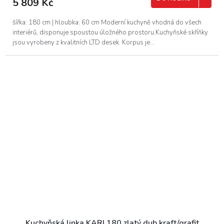
5 809 Kč
šířka: 180 cm | hloubka: 60 cm Moderní kuchyně vhodná do všech
interiérů, disponuje spoustou úložného prostoru.Kuchyňské skříňky
jsou vyrobeny z kvalitních LTD desek. Korpus je...
Kuchyňská linka KARI 180 zlatý dub kraft/grafit