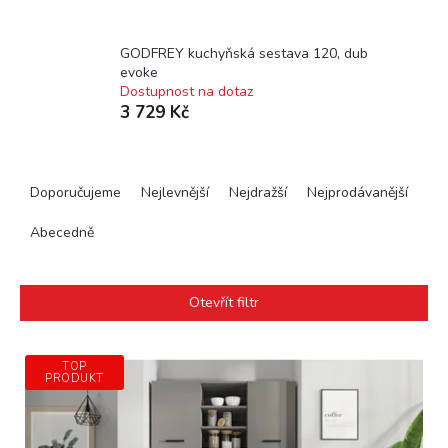
GODFREY kuchyňská sestava 120, dub
evoke
Dostupnost na dotaz
3 729 Kč
Ř
a
Doporučujeme
Nejlevnější
Nejdražší
Nejprodávanější
z
e
Abecedně
n
í
p
Otevřít filtr
r
o
V
d
TOP
ý
PRODUKT
u
p
k
i
t
s