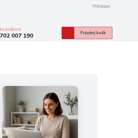
Přihlášení
cká podpora:
Nákupní
Prázdný košík
702 007 190
košík