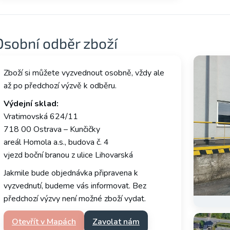
Osobní odběr zboží
Zboží si můžete vyzvednout osobně, vždy ale
až po předchozí výzvě k odběru.
Výdejní sklad:
Vratimovská 624/11
718 00 Ostrava – Kunčičky
areál Homola a.s., budova č. 4
vjezd boční branou z ulice Lihovarská
Jakmile bude objednávka připravena k
vyzvednutí, budeme vás informovat. Bez
předchozí výzvy není možné zboží vydat.
Otevřít v Mapách
Zavolat nám