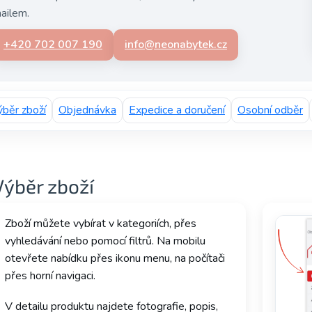
ailem.
+420 702 007 190
info@neonabytek.cz
běr zboží
Objednávka
Expedice a doručení
Osobní odběr
Výběr zboží
Zboží můžete vybírat v kategoriích, přes
vyhledávání nebo pomocí filtrů. Na mobilu
otevřete nabídku přes ikonu menu, na počítači
přes horní navigaci.
V detailu produktu najdete fotografie, popis,