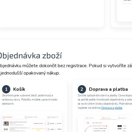
Objednávka zboží
bjednávku můžete dokončit bez registrace. Pokud si vytvoříte zá
 jednodušší opakovaný nákup.
1
Košík
2
Doprava a platba
Zkontrolujete vybrané zboží, počet kusů a
Zvolíte způsob doručení a platby. Cena dopr
celkovou cenu. Položky můžete upravit nebo
se počítá podle hmotnosti objednávky a zobr
odstranit.
se ve druhém kroku objednávky. Podrobnos
najdete na stránce
Doprava a platba
.