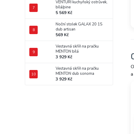
VENTURI kuchyňský ostrůvek,
bílá/pine
5 569 Kč
Noční stolek GALAX 20 1S
dub artisan
569 Kč
Vestavná skříň na pračku
MENTON bílá
3 929 Kč
O
Vestavná skříň na pračku
MENTON dub sonoma
a
3 929 Kč