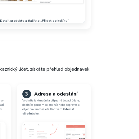
Detail produktu a tlačítko „Přidat do košíku“
kaznický účet, získáte přehled objednávek
3
Adresa a odeslání
avy
Vyplníte fakturační a případně dodací údaje,
azí
doplníte poznámku pro nás nebo dopravce a
ti
objednávku odešlete tlačítkem
Odeslat
objednávku
.