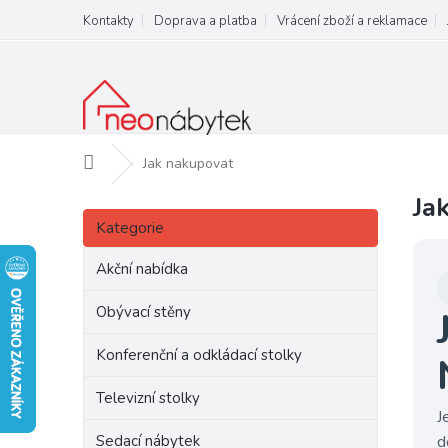
Přejít
Kontakty
Doprava a platba
Vrácení zboží a reklamace
na
obsah
Domů
Jak nakupovat
Ja
P
Přeskočit
o
Kategorie
kategorie
s
t
Akční nabídka
r
a
Obývací stěny
n
Konferenční a odkládací stolky
n
í
Televizní stolky
p
J
a
d
Sedací nábytek
n