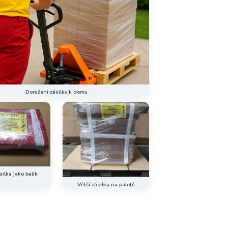
Doručení zásilky k domu
ilka jako balík
Větší zásilka na paletě