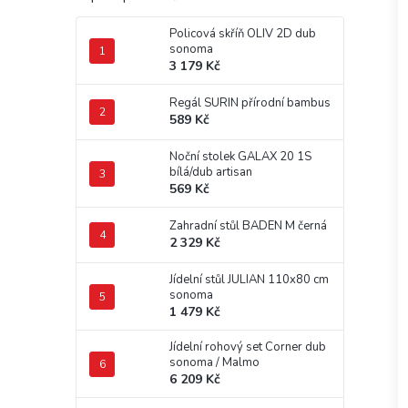
Policová skříň OLIV 2D dub
sonoma
3 179 Kč
Regál SURIN přírodní bambus
589 Kč
Noční stolek GALAX 20 1S
bílá/dub artisan
569 Kč
Zahradní stůl BADEN M černá
2 329 Kč
Jídelní stůl JULIAN 110x80 cm
sonoma
1 479 Kč
Jídelní rohový set Corner dub
sonoma / Malmo
6 209 Kč