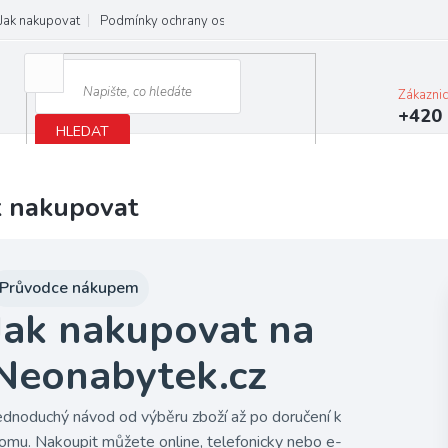
Jak nakupovat
Podmínky ochrany osobních údajů
Obchodní podmínky
Zákazni
+420 
HLEDAT
k nakupovat
Průvodce nákupem
Jak nakupovat na
Neonabytek.cz
ednoduchý návod od výběru zboží až po doručení k
omu. Nakoupit můžete online, telefonicky nebo e-