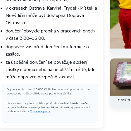
v okresech Ostrava, Karviná, Frýdek-Místek a
Nový Jičín může být dostupná Doprava
Ostravsko,
doručení obvykle probíhá v pracovních dnech
v čase 8:00–16:00,
dopravce vás před doručením informuje o
zásilce,
za úspěšné doručení se považuje složení
zásilky u domu nebo na nejbližším místě, kde
může dopravce bezpečně zastavit.
Doprava je zdarma od
10 000 Kč
. U objednávek s dopravou zdarma si
provozovatel může zvolit dopravce podle typu zásilky.
Menší zás
Přesnou cenu dopravy uvidíte u produktu v části
Možnosti doručení
nebo ve druhém kroku objednávky. Aktuální ceník, výnos a montáž
najdete na stránce
Doprava a platba
.