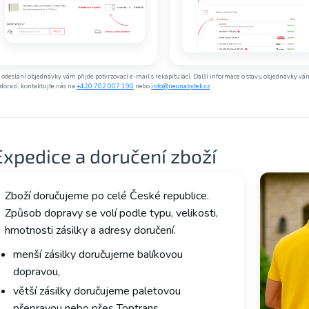
 odeslání objednávky vám přijde potvrzovací e-mail s rekapitulací. Další informace o stavu objednávky 
dorazí, kontaktujte nás na
+420 702 007 190
nebo
info@neonabytek.cz
.
Expedice a doručení zboží
Zboží doručujeme po celé České republice.
Způsob dopravy se volí podle typu, velikosti,
hmotnosti zásilky a adresy doručení.
menší zásilky doručujeme balíkovou
dopravou,
větší zásilky doručujeme paletovou
přepravou nebo přes Toptrans,