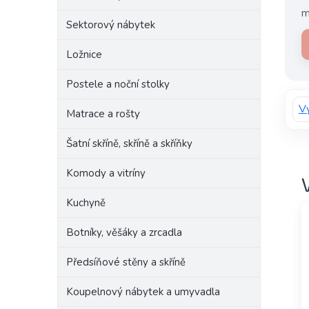
m
e
Sektorový nábytek
l
Ložnice
Postele a noční stolky
Vý
Matrace a rošty
Šatní skříně, skříně a skříňky
Komody a vitríny
Kuchyně
Botníky, věšáky a zrcadla
Předsíňové stěny a skříně
Koupelnový nábytek a umyvadla