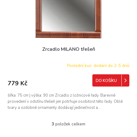
Zrcadlo MILANO třešeň
Poslední kus: dodání do 2-5 dnů
DO KOŠÍKU
779 Kč
šířka: 75 cm | výška: 90 cm Zrcadlo z ložnicové řady. Barevné
provedení v odstínu třešeň jen potrhuje osobitost této řady. Oblé
tvary a ozdobné ornamenty dodávají jedinečnost a...
3
položek celkem
O
v