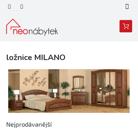
Přejít
na
obsah
Nákupní
košík
ložnice MILANO
Nejprodávanější