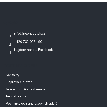
l
Z
á
á
d
p
a
c
a
Kontakt
í
t
p
í
r
info
@
neonabytek.cz
v
k
+420 702 007 190
y
Najdete nás na Facebooku
v
ý
p
i
Informace pro vás
s
u
Kontakty
Doprava a platba
Vrácení zboží a reklamace
Jak nakupovat
Podmínky ochrany osobních údajů