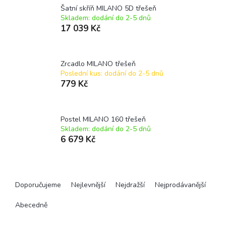
Šatní skříň MILANO 5D třešeň
Skladem: dodání do 2-5 dnů
17 039 Kč
Zrcadlo MILANO třešeň
Poslední kus: dodání do 2-5 dnů
779 Kč
Postel MILANO 160 třešeň
Skladem: dodání do 2-5 dnů
6 679 Kč
Ř
a
Doporučujeme
Nejlevnější
Nejdražší
Nejprodávanější
z
e
Abecedně
n