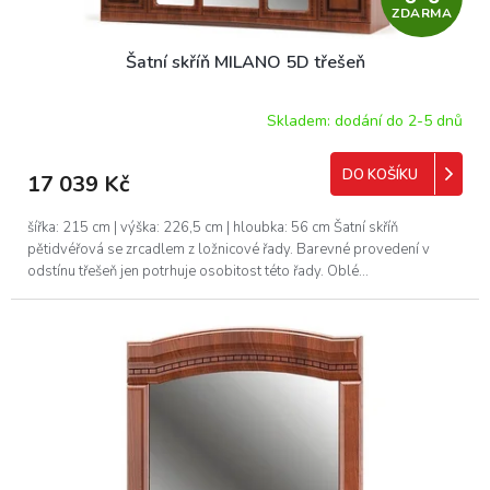
ZDARMA
D
Šatní skříň MILANO 5D třešeň
A
R
Skladem: dodání do 2-5 dnů
M
DO KOŠÍKU
17 039 Kč
A
šířka: 215 cm | výška: 226,5 cm | hloubka: 56 cm Šatní skříň
pětidvéřová se zrcadlem z ložnicové řady. Barevné provedení v
odstínu třešeň jen potrhuje osobitost této řady. Oblé...