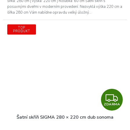
šířka: 280 cm | výška: 220 cm | hloubka: 60 cm Šatní skříň s
posuvnými dveřmi v moderním provedení. Nezvyklá výška 220 cm a
šířka 280 cm Vám nabídne opravdu velký úložný...
TOP
PRODUKT
Z
ZDARMA
D
Šatní skříň SIGMA 280 × 220 cm dub sonoma
A