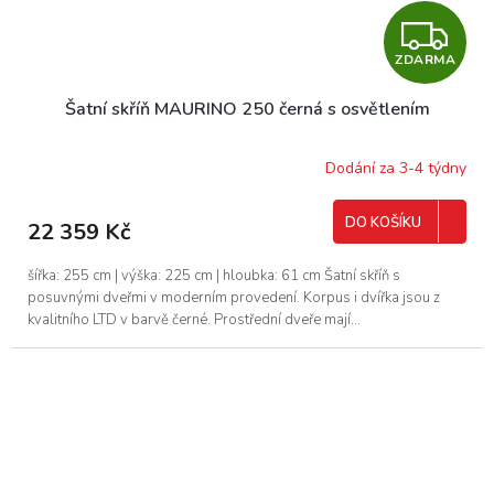
Z
ZDARMA
D
Šatní skříň MAURINO 250 černá s osvětlením
A
R
Dodání za 3-4 týdny
M
DO KOŠÍKU
22 359 Kč
A
šířka: 255 cm | výška: 225 cm | hloubka: 61 cm Šatní skříň s
posuvnými dveřmi v moderním provedení. Korpus i dvířka jsou z
kvalitního LTD v barvě černé. Prostřední dveře mají...