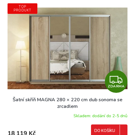
TOP
PRODUKT
Z
ZDARMA
D
Šatní skříň MAGNA 280 × 220 cm dub sonoma se
A
zrcadlem
R
Skladem: dodání do 2-5 dnů
M
DO KOŠÍKU
18 119 Kč