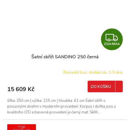
Z
ZDARMA
D
Šatní skříň SANDINO 250 černá
A
R
Poslední kus: dodání do 2-5 dnů
M
DO KOŠÍKU
15 609 Kč
A
šířka: 250 cm | výška: 215 cm | hloubka: 61 cm Šatní skříň s
posuvnými dveřmi v moderním provedení. Korpus i dvířka jsou z
kvalitního LTD a barevné provedení je černý mat. Skříň...
TOP