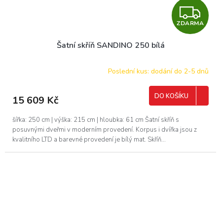
Z
ZDARMA
D
Šatní skříň SANDINO 250 bílá
A
R
Poslední kus: dodání do 2-5 dnů
M
DO KOŠÍKU
15 609 Kč
A
šířka: 250 cm | výška: 215 cm | hloubka: 61 cm Šatní skříň s
posuvnými dveřmi v moderním provedení. Korpus i dvířka jsou z
kvalitního LTD a barevné provedení je bílý mat. Skříň...