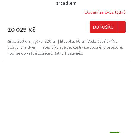
A
zrcadlem
R
Dodání za 8-12 týdnů
M
DO KOŠÍKU
20 029 Kč
A
šířka: 280 cm | výška: 220 cm | hloubka: 60 cm Velká šatní skříň s
posuvnými dveřmi nabízí díky své velikosti více úložného prostoru,
hodí se do každé ložnice či šatny. Posuvné...