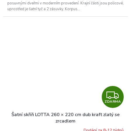
posuvnými dveřmi v moderním provedení. Krajní části jsou policové,
uprostřed je šatní tyč a 2 zásuvky. Korpus...
Z
ZDARMA
D
Šatní skříň LOTTA 260 × 220 cm dub kraft zlatý se
A
zrcadlem
Dodání za 8-12 týdnů