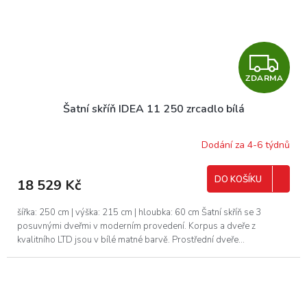
Z
ZDARMA
D
Šatní skříň IDEA 11 250 zrcadlo bílá
A
R
Dodání za 4-6 týdnů
M
DO KOŠÍKU
18 529 Kč
A
šířka: 250 cm | výška: 215 cm | hloubka: 60 cm Šatní skříň se 3
posuvnými dveřmi v moderním provedení. Korpus a dveře z
kvalitního LTD jsou v bílé matné barvě. Prostřední dveře...