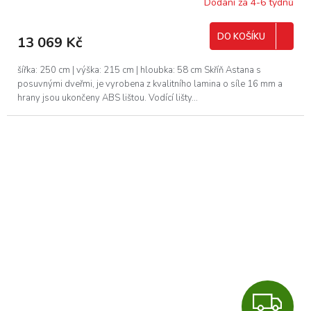
R
Dodání za 4-6 týdnů
M
DO KOŠÍKU
13 069 Kč
A
šířka: 250 cm | výška: 215 cm | hloubka: 58 cm Skříň Astana s
posuvnými dveřmi, je vyrobena z kvalitního lamina o síle 16 mm a
hrany jsou ukončeny ABS lištou. Vodící lišty...
Z