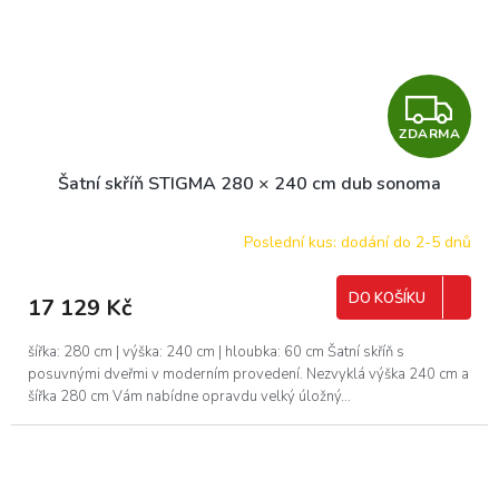
Z
ZDARMA
D
Šatní skříň STIGMA 280 × 240 cm dub sonoma
A
R
Poslední kus: dodání do 2-5 dnů
M
DO KOŠÍKU
17 129 Kč
A
šířka: 280 cm | výška: 240 cm | hloubka: 60 cm Šatní skříň s
posuvnými dveřmi v moderním provedení. Nezvyklá výška 240 cm a
šířka 280 cm Vám nabídne opravdu velký úložný...