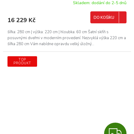
R
Skladem: dodání do 2-5 dnů
M
DO KOŠÍKU
16 229 Kč
A
šířka: 280 cm | výška: 220 cm | hloubka: 60 cm Šatní skříň s
posuvnými dveřmi v moderním provedení. Nezvyklá výška 220 cm a
šířka 280 cm Vám nabídne opravdu velký úložný...
TOP
PRODUKT
Z