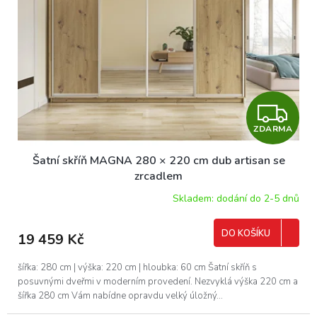
ů
p
r
o
d
u
k
t
Z
ů
ZDARMA
D
Šatní skříň MAGNA 280 × 220 cm dub artisan se
A
zrcadlem
R
Skladem: dodání do 2-5 dnů
M
DO KOŠÍKU
19 459 Kč
A
šířka: 280 cm | výška: 220 cm | hloubka: 60 cm Šatní skříň s
posuvnými dveřmi v moderním provedení. Nezvyklá výška 220 cm a
šířka 280 cm Vám nabídne opravdu velký úložný...