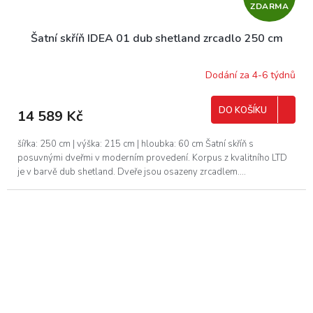
ZDARMA
D
Šatní skříň IDEA 01 dub shetland zrcadlo 250 cm
A
R
Dodání za 4-6 týdnů
M
DO KOŠÍKU
14 589 Kč
A
šířka: 250 cm | výška: 215 cm | hloubka: 60 cm Šatní skříň s
posuvnými dveřmi v moderním provedení. Korpus z kvalitního LTD
je v barvě dub shetland. Dveře jsou osazeny zrcadlem....