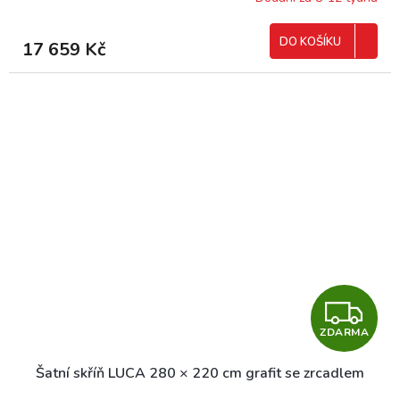
R
M
DO KOŠÍKU
17 659 Kč
A
Z
ZDARMA
D
Šatní skříň LUCA 280 × 220 cm grafit se zrcadlem
A