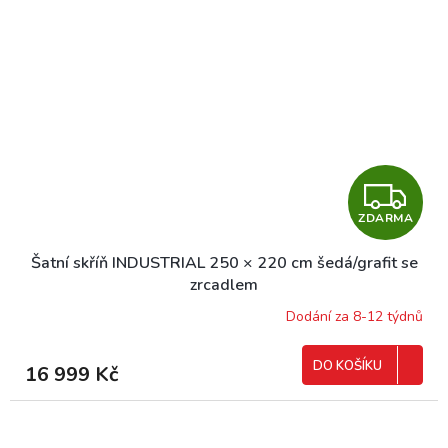
Z
ZDARMA
D
Šatní skříň INDUSTRIAL 250 × 220 cm šedá/grafit se
A
zrcadlem
R
Dodání za 8-12 týdnů
M
DO KOŠÍKU
16 999 Kč
A