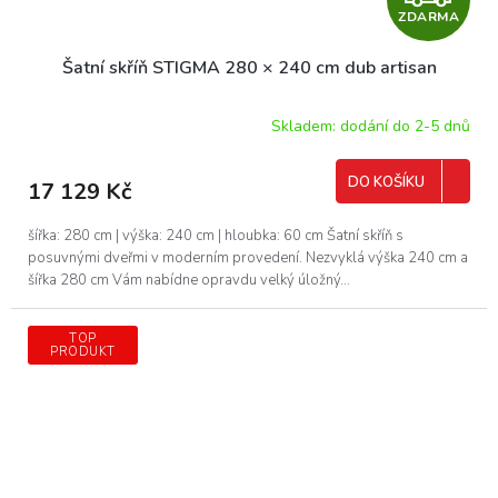
ZDARMA
D
Šatní skříň STIGMA 280 × 240 cm dub artisan
A
R
Skladem: dodání do 2-5 dnů
M
DO KOŠÍKU
17 129 Kč
A
šířka: 280 cm | výška: 240 cm | hloubka: 60 cm Šatní skříň s
posuvnými dveřmi v moderním provedení. Nezvyklá výška 240 cm a
šířka 280 cm Vám nabídne opravdu velký úložný...
TOP
PRODUKT