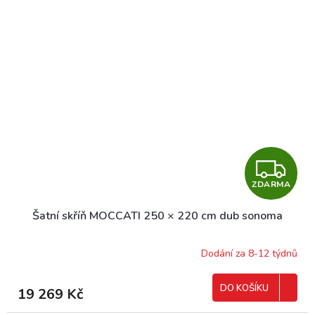
Z
ZDARMA
D
Šatní skříň MOCCATI 250 × 220 cm dub sonoma
A
R
Dodání za 8-12 týdnů
M
DO KOŠÍKU
19 269 Kč