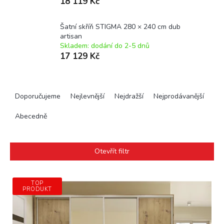
18 119 Kč
Šatní skříň STIGMA 280 × 240 cm dub
artisan
Skladem: dodání do 2-5 dnů
17 129 Kč
Ř
a
Doporučujeme
Nejlevnější
Nejdražší
Nejprodávanější
z
e
Abecedně
n
í
p
Otevřít filtr
r
o
V
d
TOP
ý
PRODUKT
u
p
k
i
t
s