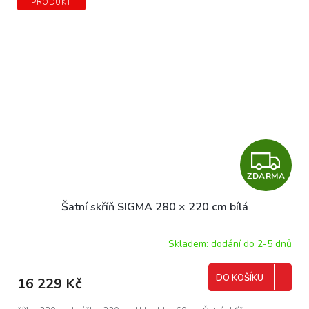
PRODUKT
Z
ZDARMA
D
Šatní skříň SIGMA 280 × 220 cm bílá
A
R
Skladem: dodání do 2-5 dnů
M
DO KOŠÍKU
16 229 Kč
A