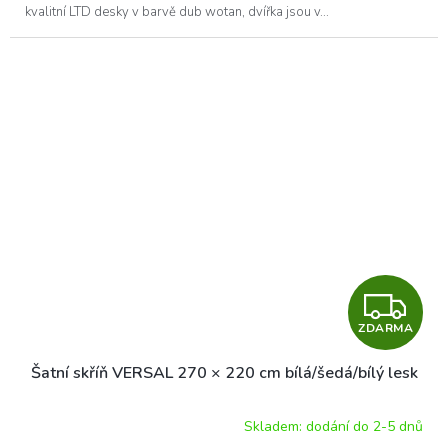
kvalitní LTD desky v barvě dub wotan, dvířka jsou v...
Z
ZDARMA
D
Šatní skříň VERSAL 270 × 220 cm bílá/šedá/bílý lesk
A
R
Skladem: dodání do 2-5 dnů