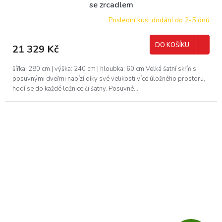
A
se zrcadlem
R
Poslední kus: dodání do 2-5 dnů
M
DO KOŠÍKU
21 329 Kč
A
šířka: 280 cm | výška: 240 cm | hloubka: 60 cm Velká šatní skříň s
posuvnými dveřmi nabízí díky své velikosti více úložného prostoru,
hodí se do každé ložnice či šatny. Posuvné...