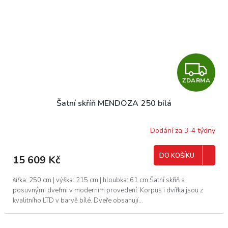
Z
ZDARMA
D
Šatní skříň MENDOZA 250 bílá
A
R
Dodání za 3-4 týdny
M
DO KOŠÍKU
15 609 Kč
A
šířka: 250 cm | výška: 215 cm | hloubka: 61 cm Šatní skříň s
posuvnými dveřmi v moderním provedení. Korpus i dvířka jsou z
kvalitního LTD v barvě bílé. Dveře obsahují...