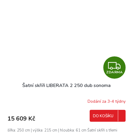
Z
ZDARMA
D
Šatní skříň LIBERATA 2 250 dub sonoma
A
R
Dodání za 3-4 týdny
M
DO KOŠÍKU
15 609 Kč
A
šířka: 250 cm | výška: 215 cm | hloubka: 61 cm Šatní skříň s třemi