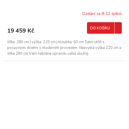
A
R
Dodání za 8-12 týdnů
M
DO KOŠÍKU
19 459 Kč
A
šířka: 280 cm | výška: 220 cm | hloubka: 60 cm Šatní skříň s
posuvnými dveřmi v moderním provedení. Nezvyklá výška 220 cm a
šířka 280 cm Vám nabídne opravdu velký úložný...