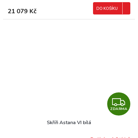
M
DO KOŠÍKU
21 079 Kč
A
Z
ZDARMA
D
Skříň Astana VI bílá
A