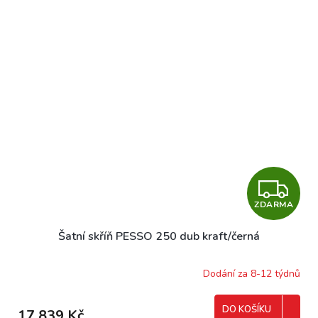
A
Z
ZDARMA
D
Šatní skříň PESSO 250 dub kraft/černá
A
R
Dodání za 8-12 týdnů
M
DO KOŠÍKU
17 839 Kč