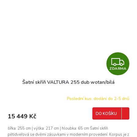
Z
ZDARMA
D
Šatní skříň VALTURA 255 dub wotan/bílá
A
R
Poslední kus: dodání do 2-5 dnů
M
DO KOŠÍKU
15 449 Kč
A
šířka: 255 cm | výška: 217 cm | hloubka: 65 cm Šatní skříň
pětidveřová se dvěmi zásuvkami v moderním provedení. Korpus je z