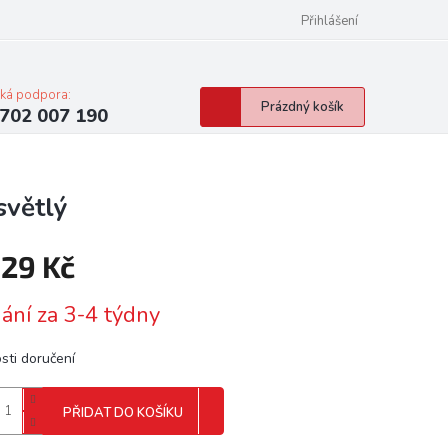
Přihlášení
cká podpora:
Nákupní
Prázdný košík
702 007 190
košík
světlý
929 Kč
á
ání za 3-4 týdny
sti doručení
PŘIDAT DO KOŠÍKU