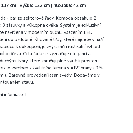
: 137 cm | výška: 122 cm | hloubka: 42 cm
a - bar ze sektorové řady. Komoda obsahuje 2
ny, 3 zásuvky a výklopná dvířka. Systém je exkluzivní
ce navržena v moderním duchu. Vsazením LED
lení do ozdobné rýhované lišty, které najdete v naší
 nabídce k dokoupení, je zvýrazněn rustikální vzhled
ního dřeva. Celá řada se vyznačuje elegancí a
duchými tvary, které zaručují plné využití prostoru.
ek je vyroben z kvalitního lamina s ABS hrany ( 0,5-
m ). Barevné provedení jasan světlý. Dodáváme v
ntovaném stavu.
ní informace