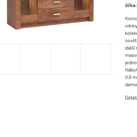
šířka
Komod
vitrí
kolek
osvět
další
masiv
jedno
Nábyt
0,8 m
demo
Detail