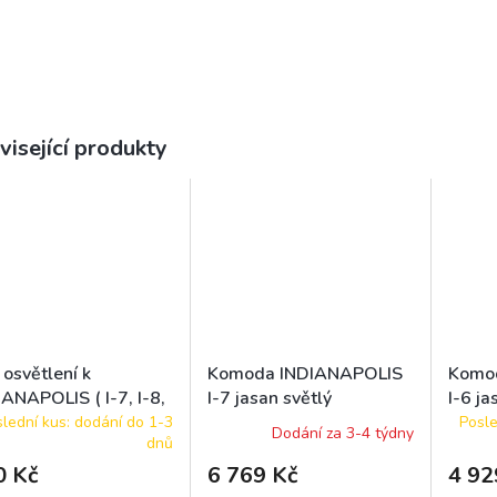
visející produkty
osvětlení k
Komoda INDIANAPOLIS
Komo
ANAPOLIS ( I-7, I-8,
I-7 jasan světlý
I-6 ja
 I-22 )
lední kus: dodání do 1-3
Posle
Dodání za 3-4 týdny
dnů
0 Kč
6 769 Kč
4 92