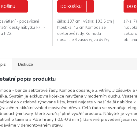
 KOŠÍKU
DO KOŠÍKU
DO K
osvětlení k podsvícení
šířka: 137 cm | výška: 103,5 cm |
šířka: 
ační desky nábytku I-7, I-
hloubka: 42 cm Komoda ze
hloubk
 a I-22.
sektorové řady. Komoda
sektor
obsahuje 4 zásuvky, za dvířky
obsahuj
jsou 2 police. Systém je
1 polic
exkluzivní kolekce navržena v
kolekc
moderním...
duchu...
pis
Diskuze
etailní popis produktu
moda - bar ze sektorové řady. Komoda obsahuje 2 vitríny, 3 zásuvky a
ířka. Systém je exkluzivní kolekce navržena v moderním duchu. Vsaze
větlení do ozdobné rýhované lišty, které najdete v naší další nabídce k
ýrazněn rustikální vzhled masivního dřeva. Celá řada se vyznačuje eleg
dnoduchými tvary, které zaručují plné využití prostoru. Nábytek je vyrob
alitního lamina s ABS hrany ( 0,5-0,8 mm ). Barevné provedení jasan sv
dáváme v demontovaném stavu.