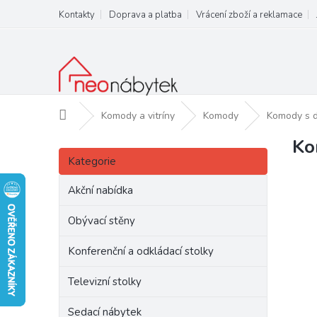
Přejít
Kontakty
Doprava a platba
Vrácení zboží a reklamace
na
obsah
Domů
Komody a vitríny
Komody
Komody s dv
Ko
P
Přeskočit
o
Kategorie
kategorie
s
t
Akční nabídka
r
a
Obývací stěny
n
Konferenční a odkládací stolky
n
í
Televizní stolky
p
a
Sedací nábytek
n