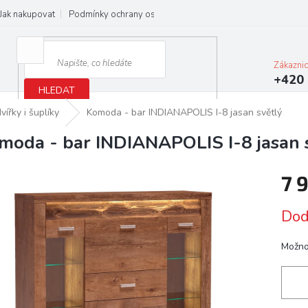
Jak nakupovat
Podmínky ochrany osobních údajů
Obchodní podmínky
Zákazni
+420 
HLEDAT
ířky i šuplíky
Komoda - bar INDIANAPOLIS I-8 jasan světlý
moda - bar INDIANAPOLIS I-8 jasan 
7 
Měrn
Dod
cena:
Možno