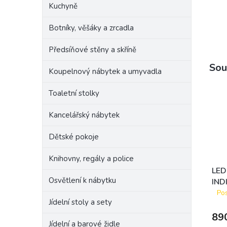
Kuchyně
Botníky, věšáky a zrcadla
Předsíňové stěny a skříně
Sou
Koupelnový nábytek a umyvadla
Toaletní stolky
Kancelářský nábytek
Dětské pokoje
Knihovny, regály a police
LED 
Osvětlení k nábytku
INDI
I-9,
Pos
Jídelní stoly a sety
89
Jídelní a barové židle