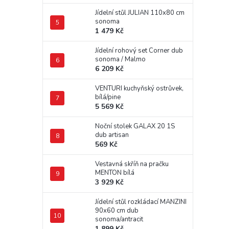
Jídelní stůl JULIAN 110x80 cm
sonoma
1 479 Kč
Jídelní rohový set Corner dub
sonoma / Malmo
6 209 Kč
VENTURI kuchyňský ostrůvek,
bílá/pine
5 569 Kč
Noční stolek GALAX 20 1S
dub artisan
569 Kč
Vestavná skříň na pračku
MENTON bílá
3 929 Kč
Jídelní stůl rozkládací MANZINI
90x60 cm dub
sonoma/antracit
1 899 Kč