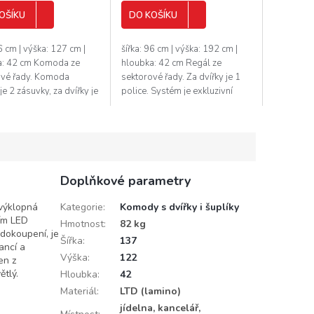
OŠÍKU
DO KOŠÍKU
76 cm | výška: 127 cm |
šířka: 96 cm | výška: 192 cm |
a: 42 cm Komoda ze
hloubka: 42 cm Regál ze
ové řady. Komoda
sektorové řady. Za dvířky je 1
e 2 zásuvky, za dvířky je
police. Systém je exkluzivní
e. Systém je exkluzivní
kolekce navržena v moderním
e navržena v moderním
duchu. Vsazením LED osvětlení
.
do...
Doplňkové parametry
 výklopná
Kategorie
:
Komody s dvířky i šuplíky
ním LED
Hmotnost
:
82 kg
 dokoupení, je
Šířka
:
137
ancí a
Výška
:
122
en z
ětlý.
Hloubka
:
42
Materiál
:
LTD (lamino)
jídelna, kancelář,