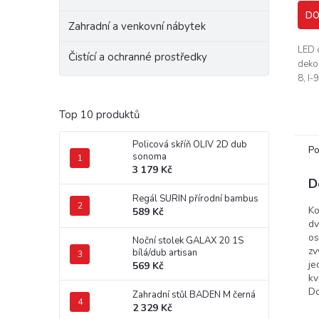
DO
Zahradní a venkovní nábytek
LED 
Čistící a ochranné prostředky
dekor
8, I-9
Top 10 produktů
Policová skříň OLIV 2D dub
Po
sonoma
3 179 Kč
D
Regál SURIN přírodní bambus
Ko
589 Kč
dv
os
Noční stolek GALAX 20 1S
zv
bílá/dub artisan
je
569 Kč
kv
Do
Zahradní stůl BADEN M černá
2 329 Kč