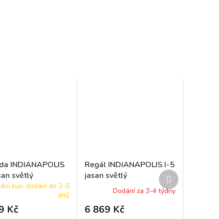
da INDIANAPOLIS
Regál INDIANAPOLIS I-5
Další
san světlý
jasan světlý
produkt
dní kus: dodání do 2-5
Dodání za 3-4 týdny
dnů
9 Kč
6 869 Kč