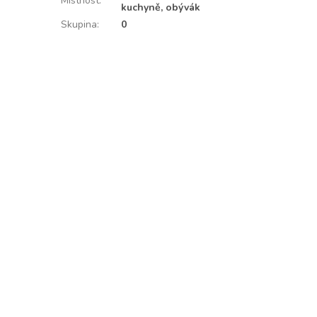
Místnost
:
kuchyně, obývák
Skupina
:
0