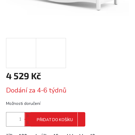
4 529 Kč
Měrná
Dodání za 4-6 týdnů
cena:
Možnosti doručení
PŘIDAT DO KOŠÍKU