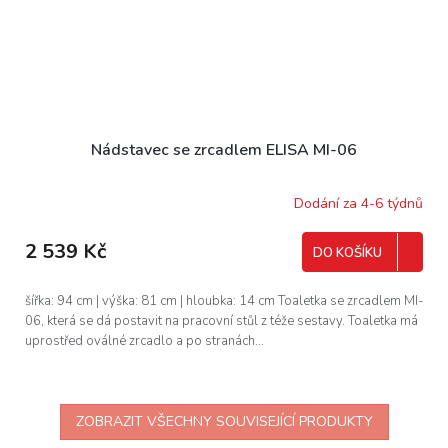
Nádstavec se zrcadlem ELISA MI-06
Dodání za 4-6 týdnů
2 539 Kč
DO KOŠÍKU
šířka: 94 cm | výška: 81 cm | hloubka: 14 cm Toaletka se zrcadlem MI-
06, která se dá postavit na pracovní stůl z téže sestavy. Toaletka má
uprostřed oválné zrcadlo a po stranách...
ZOBRAZIT VŠECHNY SOUVISEJÍCÍ PRODUKTY