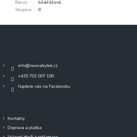
Barva
:
bílá/růžová
Skupina
:
0
Z
á
p
a
Kontakt
t
í
info
@
neonabytek.cz
+420 702 007 190
Najdete nás na Facebooku
Informace pro vás
Kontakty
Doprava a platba
Vrácení zboží a reklamace