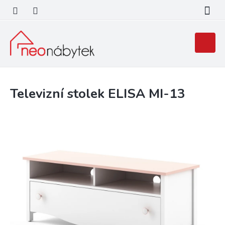
Přejít
na
obsah
Nákupní
košík
Televizní stolek ELISA MI-13