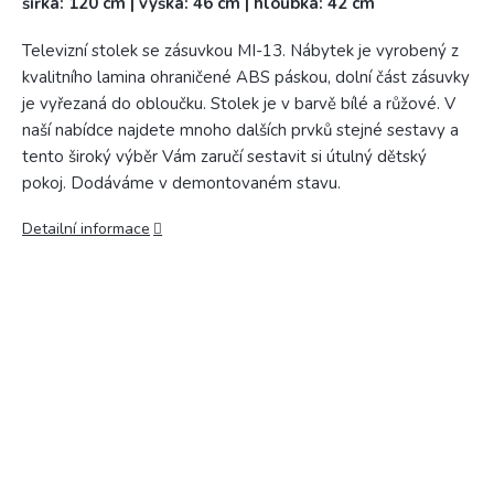
šířka: 120 cm | výška: 46 cm | hloubka: 42 cm
Televizní stolek se zásuvkou MI-13. Nábytek je vyrobený z
kvalitního lamina ohraničené ABS páskou, dolní část zásuvky
je vyřezaná do obloučku. Stolek je v barvě bílé a růžové. V
naší nabídce najdete mnoho dalších prvků stejné sestavy a
tento široký výběr Vám zaručí sestavit si útulný dětský
pokoj. Dodáváme v demontovaném stavu.
Detailní informace