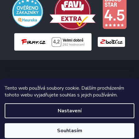
Copyright 2026
Neonabytek.cz
. Všechna práva vyhrazena.
Tento web používá soubory cookie. Dalším procházením
tohoto webu vyjadřujete souhlas s jejich používáním.
Grafický návrh vytvořil a na Shoptet implementoval
Tomáš Hlad
&
Shoptetak.cz
.
Nastavení
Vytvořil Shoptet
Souhlasím