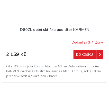
D80ZL dolní skříňka pod dřez KARMEN
Dodání za 3-4 týdny
2 159 Kč
DO KOŠÍKU
šířka: 80 cm | výška: 82 cm | hloubka: 52 cm Dolní skříňka pod dřez
KARMEN vyrobená z kvalitního lamina a MDF. Korpus, sokl ( 10 cm )
je v barvě šedá a dvířka jsou v barvě...