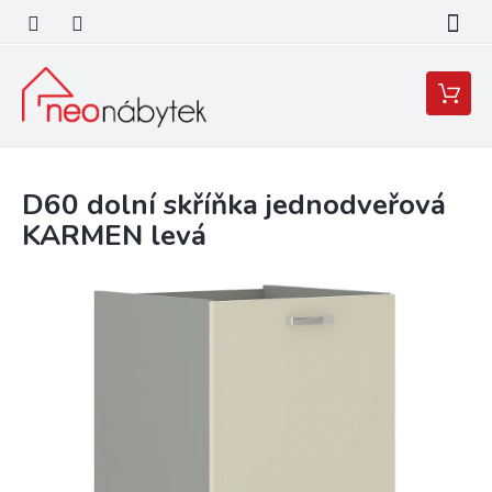
Přejít
na
obsah
Nákupní
košík
D60 dolní skříňka jednodveřová
KARMEN levá