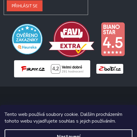
PŘIHLÁSIT SE
Copyright 2026
Neonabytek.cz
. Všechna práva vyhrazena.
Tento web používá soubory cookie. Dalším procházením
tohoto webu vyjadřujete souhlas s jejich používáním.
Grafický návrh vytvořil a na Shoptet implementoval
Tomáš Hlad
&
Shoptetak.cz
.
Nastavení