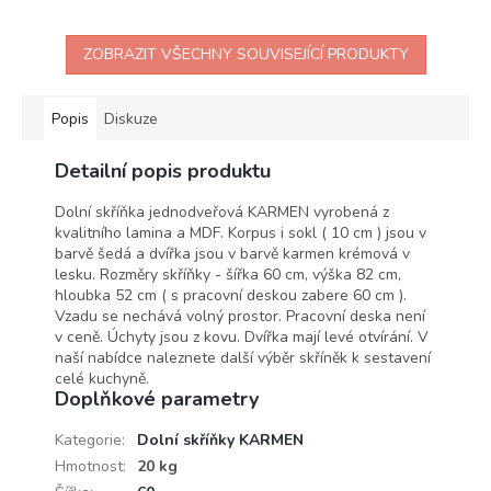
ZOBRAZIT VŠECHNY SOUVISEJÍCÍ PRODUKTY
Popis
Diskuze
Detailní popis produktu
Dolní skříňka jednodveřová KARMEN vyrobená z
kvalitního lamina a MDF. Korpus i sokl ( 10 cm ) jsou v
barvě šedá a dvířka jsou v barvě karmen krémová v
lesku. Rozměry skříňky - šířka 60 cm, výška 82 cm,
hloubka 52 cm ( s pracovní deskou zabere 60 cm ).
Vzadu se nechává volný prostor. Pracovní deska není
v ceně. Úchyty jsou z kovu. Dvířka mají levé otvírání. V
naší nabídce naleznete další výběr skříněk k sestavení
celé kuchyně.
Doplňkové parametry
Kategorie
:
Dolní skříňky KARMEN
Hmotnost
:
20 kg