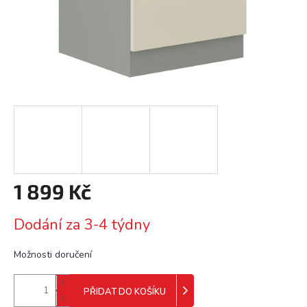
1 899 Kč
Měrná
Dodání za 3-4 týdny
cena:
Možnosti doručení
PŘIDAT DO KOŠÍKU