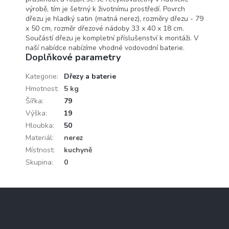
výrobě, tím je šetrný k životnímu prostředí. Povrch
dřezu je hladký satin (matná nerez), rozměry dřezu - 79
x 50 cm, rozměr dřezové nádoby 33 x 40 x 18 cm.
Součástí dřezu je kompletní příslušenství k montáži. V
naší nabídce nabízíme vhodné vodovodní baterie.
Doplňkové parametry
Kategorie
:
Dřezy a baterie
Hmotnost
:
5 kg
Šířka
:
79
Výška
:
19
Hloubka
:
50
Materiál
:
nerez
Místnost
:
kuchyně
Skupina
:
0
Z
á
p
a