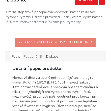
DO KOŠÍKU
Otočná stojánková jednopáková vodovodní baterie ke dřezům
výrobce Pyramis. Barevné provedení - lesklý chrom. Výška baterie -
320 mm. Vodovodní baterie Pyramis jsou vyráběny...
ZOBRAZIT VŠECHNY SOUVISEJÍCÍ PRODUKTY
Popis
Podobné (8)
Diskuze
Detailní popis produktu
Nerezový dřez vyrobený nejmodernější technologií z
materiálu Cr Ni 18/10 (DIN 1.4301) největší jakosti.
Tato potravinářská ocel s vysokým obsahem chrómu a
niklu je nejvhodnější pro výrobu nerezových dřezů,
mezi největší přednosti patří odolnost proti korozi i při
narušeném povrchu, odolnost proti vysokým teplotám,
vysoká životnost a hygiena. Dřez se neloupe, nemůže
prasknout a rozbít se. Je recyklovatelný v hutnické