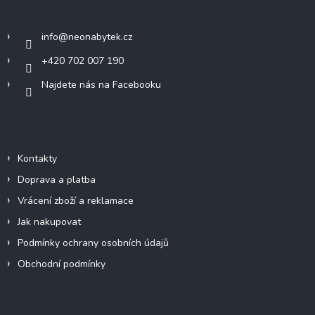
Kontakt
t
í
info
@
neonabytek.cz
+420 702 007 190
Najdete nás na Facebooku
Informace pro vás
Kontakty
Doprava a platba
Vrácení zboží a reklamace
Jak nakupovat
Podmínky ochrany osobních údajů
Obchodní podmínky