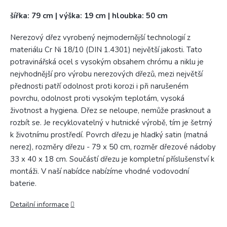
šířka: 79 cm | výška: 19 cm | hloubka: 50 cm
Nerezový dřez vyrobený nejmodernější technologií z
materiálu Cr Ni 18/10 (DIN 1.4301) největší jakosti. Tato
potravinářská ocel s vysokým obsahem chrómu a niklu je
nejvhodnější pro výrobu nerezových dřezů, mezi největší
přednosti patří odolnost proti korozi i při narušeném
povrchu, odolnost proti vysokým teplotám, vysoká
životnost a hygiena. Dřez se neloupe, nemůže prasknout a
rozbít se. Je recyklovatelný v hutnické výrobě, tím je šetrný
k životnímu prostředí. Povrch dřezu je hladký satin (matná
nerez), rozměry dřezu - 79 x 50 cm, rozměr dřezové nádoby
33 x 40 x 18 cm. Součástí dřezu je kompletní příslušenství k
montáži. V naší nabídce nabízíme vhodné vodovodní
baterie.
Detailní informace