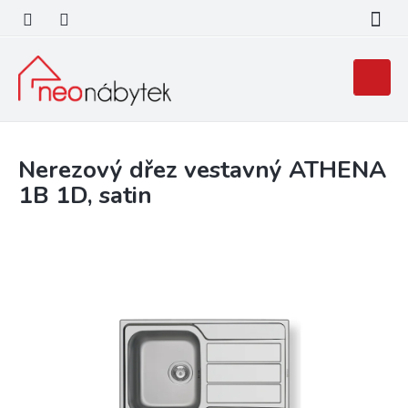
Přejít
na
obsah
Nákupní
košík
Nerezový dřez vestavný ATHENA
1B 1D, satin