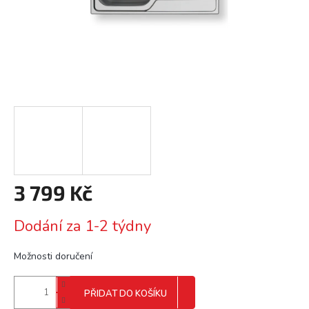
3 799 Kč
Měrná
Dodání za 1-2 týdny
cena:
Možnosti doručení
PŘIDAT DO KOŠÍKU