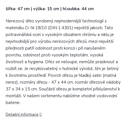
šířka: 47 cm | výška: 15 cm | hloubka: 44 cm
Nerezový dřez vyrobený nejmodernější technologií z
materiálu Cr Ni 18/10 (DIN 1.4301) největší jakosti. Tato
potravinářská ocel s vysokým obsahem chrómu a niklu je
nejvhodnější pro výrobu nerezových dřezů, mezi největší
přednosti patří odolnost proti korozi i při narušeném
povrchu, odolnost proti vysokým teplotám, vysoká
životnost a hygiena. Dřez se neloupe, nemůže prasknout a
rozbít se. Je recyklovatelný v hutnické výrobě, tím je šetrný
k životnímu prostředí. Povrch dřezu je hladký satin (matná
nerez), rozměry dřezu - 47 x 44 cm, rozměr dřezové nádoby
37 x 34 x 15 cm. Součástí dřezu je kompletní příslušenství k
montáži. V našem sortimentu nabízíme vhodné vodovodní
baterie.
Detailní informace