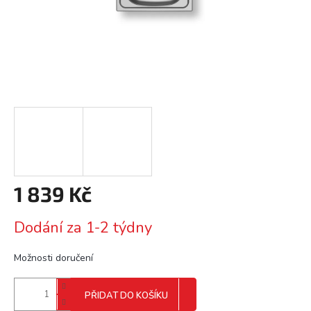
1 839 Kč
Měrná
Dodání za 1-2 týdny
cena:
Možnosti doručení
PŘIDAT DO KOŠÍKU