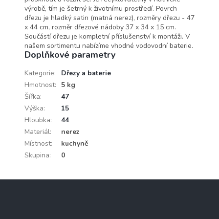
výrobě, tím je šetrný k životnímu prostředí. Povrch
dřezu je hladký satin (matná nerez), rozměry dřezu - 47
x 44 cm, rozměr dřezové nádoby 37 x 34 x 15 cm.
Součástí dřezu je kompletní příslušenství k montáži. V
našem sortimentu nabízíme vhodné vodovodní baterie.
Doplňkové parametry
Kategorie
:
Dřezy a baterie
Hmotnost
:
5 kg
Šířka
:
47
Výška
:
15
Hloubka
:
44
Materiál
:
nerez
Místnost
:
kuchyně
Skupina
:
0
Z
á
p
a