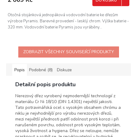
DO KOŠÍKU
Otočná stojánková jednopáková vodovodní baterie ke dřezům
výrobce Pyramis. Barevné provedení - lesklý chrom. Výška baterie -
320 mm. Vodovodní baterie Pyramis jsou vyráběny...
ZOBRAZIT VŠECHNY SOUVISEJÍCÍ PRODUKTY
Popis
Podobné (8)
Diskuze
Detailní popis produktu
Nerezový dřez vyrobený nejmodernější technologií z
materiálu Cr Ni 18/10 (DIN 1.4301) největší jakosti.
Tato potravinářská ocel s vysokým obsahem chrómu a
niklu je nejvhodnější pro výrobu nerezových dřezů,
mezi největší přednosti patří odolnost proti korozi i při
narušeném povrchu, odolnost proti vysokým teplotám,
vysoká životnost a hygiena. Dřez se neloupe, nemůže
prasknout a rozbít se. Je recyklovatelný v hutnické