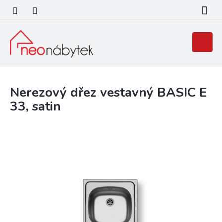
Přejít
na
obsah
Nákupní
košík
Nerezový dřez vestavný BASIC E
33, satin