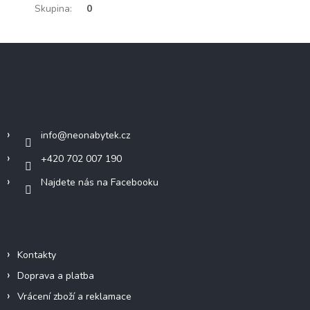
Skupina
:
0
Z
á
p
a
Kontakt
t
í
info
@
neonabytek.cz
+420 702 007 190
Najdete nás na Facebooku
Informace pro vás
Kontakty
Doprava a platba
Vrácení zboží a reklamace