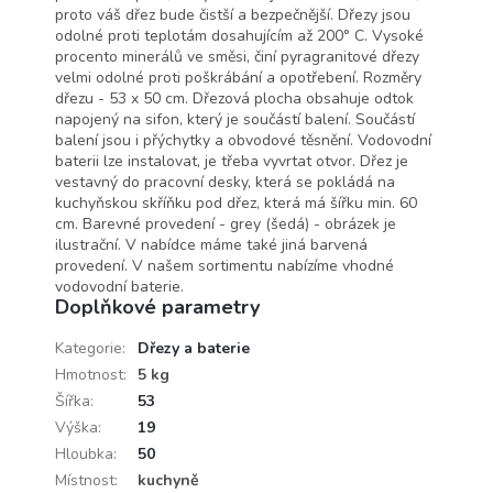
proto váš dřez bude čistší a bezpečnější. Dřezy jsou
odolné proti teplotám dosahujícím až 200° C. Vysoké
procento minerálů ve směsi, činí pyragranitové dřezy
velmi odolné proti poškrábání a opotřebení. Rozměry
dřezu - 53 x 50 cm. Dřezová plocha obsahuje odtok
napojený na sifon, který je součástí balení. Součástí
balení jsou i přýchytky a obvodové těsnění. Vodovodní
baterii lze instalovat, je třeba vyvrtat otvor. Dřez je
vestavný do pracovní desky, která se pokládá na
kuchyňskou skříňku pod dřez, která má šířku min. 60
cm. Barevné provedení - grey (šedá) - obrázek je
ilustrační. V nabídce máme také jiná barvená
provedení. V našem sortimentu nabízíme vhodné
vodovodní baterie.
Doplňkové parametry
Kategorie
:
Dřezy a baterie
Hmotnost
:
5 kg
Šířka
:
53
Výška
:
19
Hloubka
:
50
Místnost
:
kuchyně