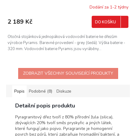
Dodání za 1-2 týdny
2 189 Kč
DO KOŠÍKU
Otočná stojánková jednopáková vodovodní baterie ke dřezům
výrobce Pyramis. Barevné provedení - grey (šedá). Výška baterie -
320 mm. Vodovodní baterie Pyramis jsou vyráběny...
ZOBRAZIT VŠECHNY SOUVISEJÍCÍ PRODUKTY
Popis
Podobné (8)
Diskuze
Detailní popis produktu
Pyragranitový dřez tvoří z 80% přírodní žula (silica),
zbývajících 20% tvoří směs pryskyřic a jiných látek,
které fungují jako pojivo. Pyragranite je homogenní
povrch bez pórů, který zabraňuje hromadění bakterií, a