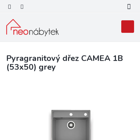
Přejít
na
obsah
Nákupní
košík
Pyragranitový dřez CAMEA 1B
(53x50) grey