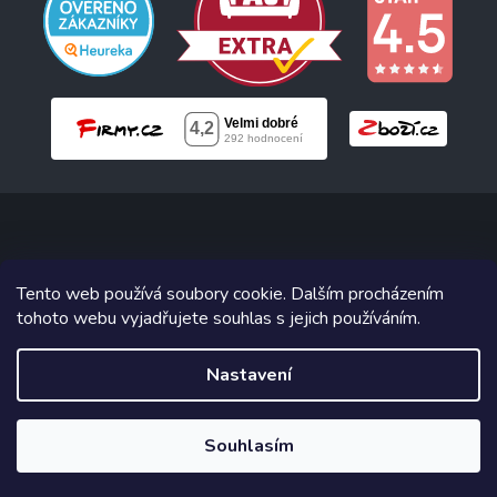
Copyright 2026
Neonabytek.cz
. Všechna práva vyhrazena.
Tento web používá soubory cookie. Dalším procházením
tohoto webu vyjadřujete souhlas s jejich používáním.
Grafický návrh vytvořil a na Shoptet implementoval
Tomáš Hlad
&
Shoptetak.cz
.
Nastavení
Vytvořil Shoptet
Souhlasím