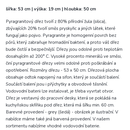
šířka: 53 cm | výška: 19 cm | hloubka: 50 cm
Pyragranitový dřez tvoří z 80% přírodní žula (silica),
zbývajících 20% tvoří směs pryskyřic a jiných látek, které
fungují jako pojivo. Pyragranite je homogenní povrch bez
pórů, který zabraňuje hromadění bakterií, a proto váš dřez
bude čistší a bezpečnější. Dřezy jsou odolné proti teplotám
dosahujícím až 200° C. Vysoké procento minerálů ve směsi,
činí pyragranitové dřezy velmi odolné proti poškrábání a
opotřebení. Rozměry dřezu - 53 x 50 cm. Dřezová plocha
obsahuje odtok napojený na sifon, který je součástí balení.
Součástí balení jsou i přýchytky a obvodové těsnění.
Vodovodní baterii lze instalovat, je třeba vyvrtat otvor.
Dřez je vestavný do pracovní desky, která se pokládá na
kuchyňskou skříňku pod dřez, která má šířku min. 60 cm.
Barevné provedení - grey (šedá) - obrázek je ilustrační. V
nabídce máme také jiná barvená provedení. V našem
sortimentu nabízíme vhodné vodovodní baterie.