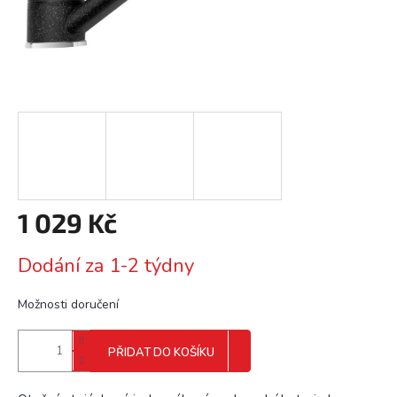
1 029 Kč
Měrná
Dodání za 1-2 týdny
cena:
Možnosti doručení
PŘIDAT DO KOŠÍKU