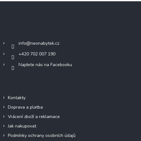
Z
á
p
a
Kontakt
t
í
info
@
neonabytek.cz
+420 702 007 190
Najdete nás na Facebooku
Informace pro vás
Kontakty
Doprava a platba
Vrácení zboží a reklamace
Jak nakupovat
Podmínky ochrany osobních údajů