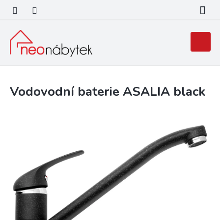
Přejít
na
obsah
Nákupní
košík
Vodovodní baterie ASALIA black