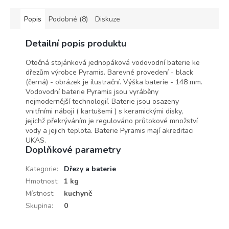
Popis
Podobné (8)
Diskuze
Detailní popis produktu
Otočná stojánková jednopáková vodovodní baterie ke
dřezům výrobce Pyramis. Barevné provedení - black
(černá) - obrázek je ilustrační. Výška baterie - 148 mm.
Vodovodní baterie Pyramis jsou vyráběny
nejmodernější technologií. Baterie jsou osazeny
vnitřními náboji ( kartušemi ) s keramickými disky,
jejichž překrýváním je regulováno průtokové množství
vody a jejich teplota. Baterie Pyramis mají akreditaci
UKAS.
Doplňkové parametry
Kategorie
:
Dřezy a baterie
Hmotnost
:
1 kg
Místnost
:
kuchyně
Skupina
:
0