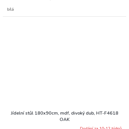
bílá
Jídelní stůl 180x90cm, mdf, divoký dub, HT-F4618
OAK
Dodání za 10-12 týdnů