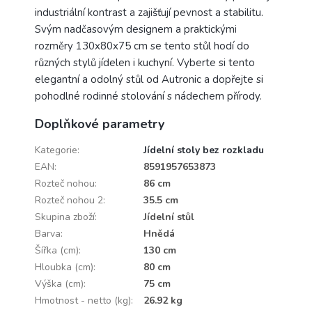
industriální kontrast a zajišťují pevnost a stabilitu.
Svým nadčasovým designem a praktickými
rozměry 130x80x75 cm se tento stůl hodí do
různých stylů jídelen i kuchyní. Vyberte si tento
elegantní a odolný stůl od Autronic a dopřejte si
pohodlné rodinné stolování s nádechem přírody.
Doplňkové parametry
Kategorie
:
Jídelní stoly bez rozkladu
EAN
:
8591957653873
Rozteč nohou
:
86 cm
Rozteč nohou 2
:
35.5 cm
Skupina zboží
:
Jídelní stůl
Barva
:
Hnědá
Šířka (cm)
:
130 cm
Hloubka (cm)
:
80 cm
Výška (cm)
:
75 cm
Hmotnost - netto (kg)
:
26.92 kg