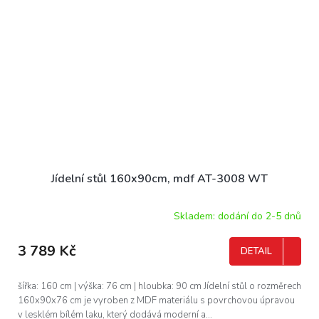
Jídelní stůl 160x90cm, mdf AT-3008 WT
Skladem: dodání do 2-5 dnů
3 789 Kč
DETAIL
šířka: 160 cm | výška: 76 cm | hloubka: 90 cm Jídelní stůl o rozměrech
160x90x76 cm je vyroben z MDF materiálu s povrchovou úpravou
v lesklém bílém laku, který dodává moderní a...