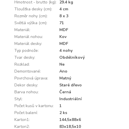
Hmotnost - brutto (kg)
:
29.4 kg
Tloušťka desky (cm)
:
4 cm
Rozměr nohy (cm)
:
8 x 3
Světlá výška (cm)
:
71
Materiál
:
MDF
Materiál nohou
:
Kov
Materiál desky
:
MDF
Typ podnože
:
4 nohy
Tvar desky
:
Obdélníkový
Rozklad
:
Ne
Demontované
:
Ano
Povrchová úprava
:
Matný
Dekor desky
:
Staré dřevo
Barva nohou
:
Černá
Styl
:
Industriální
Počet kusů v kartonu
:
1
Počet balení
:
2 ks
Karton1
:
144,5x88x6
Karton2
:
83x18,5x10