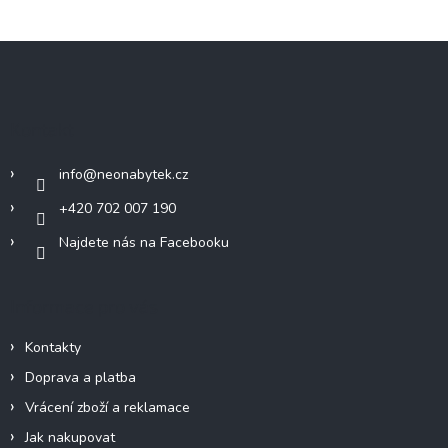
Z
á
p
a
Kontakt
t
í
info
@
neonabytek.cz
+420 702 007 190
Najdete nás na Facebooku
Informace pro vás
Kontakty
Doprava a platba
Vrácení zboží a reklamace
Jak nakupovat