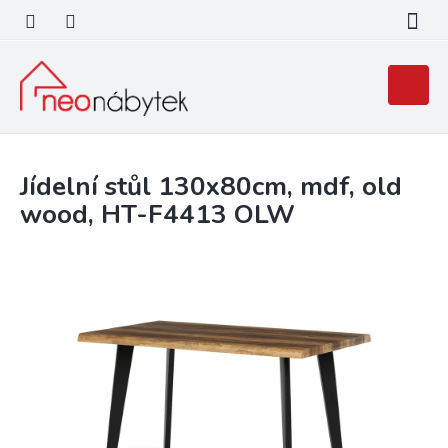
Přejít
na
obsah
Nákupní
košík
Jídelní stůl 130x80cm, mdf, old
wood, HT-F4413 OLW