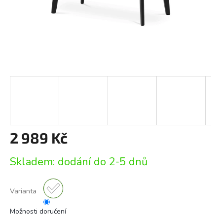
2 989 Kč
Měrná
Skladem: dodání do 2-5 dnů
cena:
Varianta
Možnosti doručení