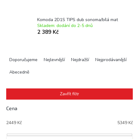
Komoda 2D1S TIPS dub sonoma/bílá mat
Skladem: dodání do 2-5 dnů
2 389 Kč
Ř
a
Doporučujeme
Nejlevnější
Nejdražší
Nejprodávanější
z
e
Abecedně
n
í
p
Zavřít filtr
r
o
Cena
d
u
2449
Kč
5349
Kč
k
t