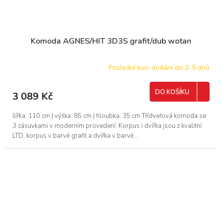
Komoda AGNES/HIT 3D3S grafit/dub wotan
Poslední kus: dodání do 2-5 dnů
DO KOŠÍKU
3 089 Kč
šířka: 110 cm | výška: 85 cm | hloubka: 35 cm Třídveřová komoda se
3 zásuvkami v moderním provedení. Korpus i dvířka jsou z kvalitní
LTD, korpus v barvě grafit a dvířka v barvě...