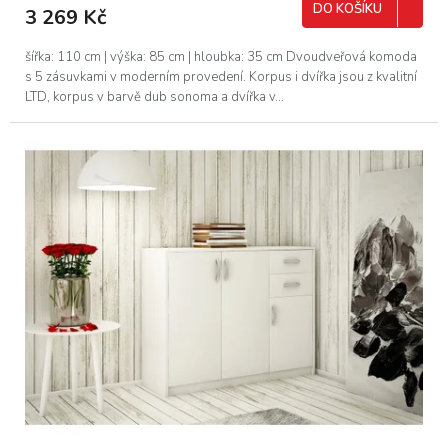
DO KOŠÍKU
3 269 Kč
šířka: 110 cm | výška: 85 cm | hloubka: 35 cm Dvoudveřová komoda
s 5 zásuvkami v moderním provedení. Korpus i dvířka jsou z kvalitní
LTD, korpus v barvě dub sonoma a dvířka v...