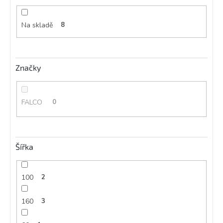
ů
Na skladě
8
Značky
FALCO
0
Šířka
100
2
160
3