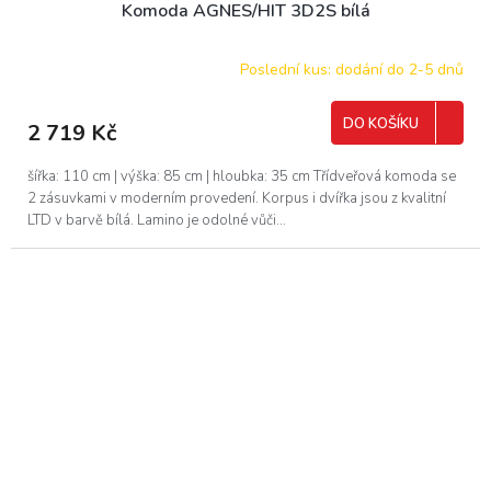
Komoda AGNES/HIT 3D2S bílá
Poslední kus: dodání do 2-5 dnů
DO KOŠÍKU
2 719 Kč
šířka: 110 cm | výška: 85 cm | hloubka: 35 cm Třídveřová komoda se
2 zásuvkami v moderním provedení. Korpus i dvířka jsou z kvalitní
LTD v barvě bílá. Lamino je odolné vůči...