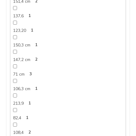
151,4 cm
2
137,6
1
123,20
1
150,3 cm
1
147,2 cm
2
71 cm
3
106,3 cm
1
213,9
1
82,4
1
108,4
2