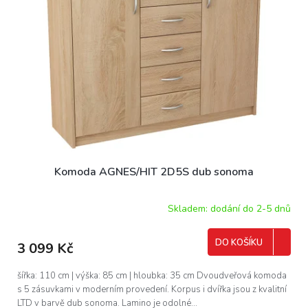
s
p
r
o
d
u
k
t
ů
Komoda AGNES/HIT 2D5S dub sonoma
Skladem: dodání do 2-5 dnů
DO KOŠÍKU
3 099 Kč
šířka: 110 cm | výška: 85 cm | hloubka: 35 cm Dvoudveřová komoda
s 5 zásuvkami v moderním provedení. Korpus i dvířka jsou z kvalitní
LTD v barvě dub sonoma. Lamino je odolné...