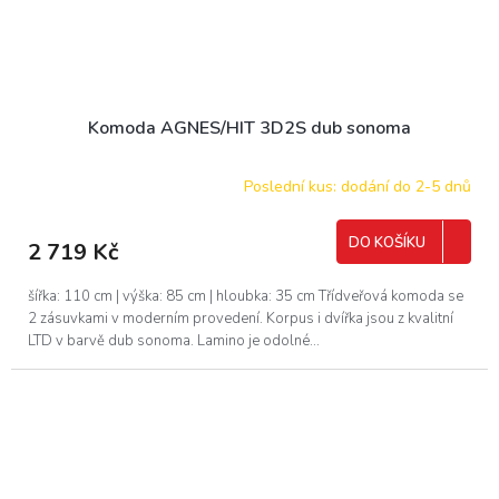
Komoda AGNES/HIT 3D2S dub sonoma
Poslední kus: dodání do 2-5 dnů
DO KOŠÍKU
2 719 Kč
šířka: 110 cm | výška: 85 cm | hloubka: 35 cm Třídveřová komoda se
2 zásuvkami v moderním provedení. Korpus i dvířka jsou z kvalitní
LTD v barvě dub sonoma. Lamino je odolné...