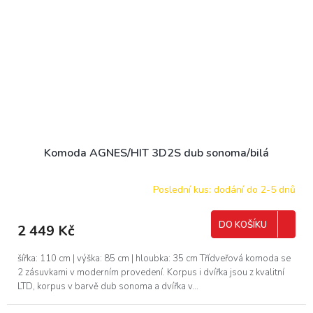
Komoda AGNES/HIT 3D2S dub sonoma/bilá
Poslední kus: dodání do 2-5 dnů
DO KOŠÍKU
2 449 Kč
šířka: 110 cm | výška: 85 cm | hloubka: 35 cm Třídveřová komoda se
2 zásuvkami v moderním provedení. Korpus i dvířka jsou z kvalitní
LTD, korpus v barvě dub sonoma a dvířka v...