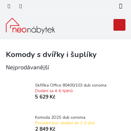
Přejít
na
obsah
Nákupní
košík
Komody s dvířky i šuplíky
Nejprodávanější
Skříňka Office 80400/103 dub sonoma
Dodání za 4-6 týdnů
5 629 Kč
Komoda 2D2S dub sonoma
Poslední kus: dodání do 2-5 dnů
2 849 Kč