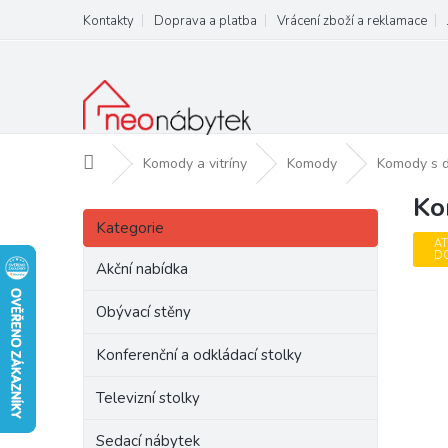
Přejít
Kontakty
Doprava a platba
Vrácení zboží a reklamace
na
obsah
Domů
Komody a vitríny
Komody
Komody s dv
Ko
P
Přeskočit
o
Kategorie
kategorie
s
AT
D
t
Akční nabídka
r
a
Obývací stěny
n
Konferenční a odkládací stolky
n
í
Televizní stolky
p
a
Sedací nábytek
n