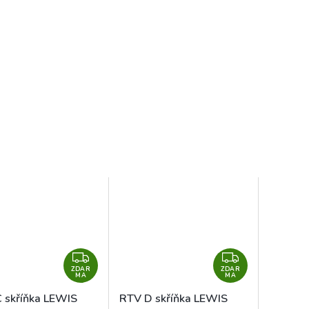
Z
Z
ZDAR
D
ZDAR
D
MA
MA
A
A
 skříňka LEWIS
RTV D skříňka LEWIS
R
R