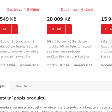
M
M
Dodání za 4-6 týdnů
Dodání za 4-6 týdnů
A
A
 549 Kč
28 009 Kč
15 9
ETAIL
DETAIL
DET
: 100 cm | výška: 85 cm |
šířka: 165 cm | výška: 85 cm |
šířka: 
ka: 50 cm Televizní stolek
hloubka: 50 cm Televizní stolek
hloubka
licemi značkového výrobce,
se zásuvkou a policemi
s polic
 si potrpí na kvalitě a
značkového výrobce, který si
který si
lech. Nábytek je vyráběn v
potrpí na kvalitě a detailech.
detaile
ní 01 bílá
moření 0233
moření 11
moření 01 bílá
moření 16
moření 0233
moření 17
moření 
moření
mo
kálním duchu,...
Nábytek je vyráběn v...
rustikál
pis
Diskuze
etailní popis produktu
moda s barem značkového výrobce, který si potrpí na kvalitě a detaile