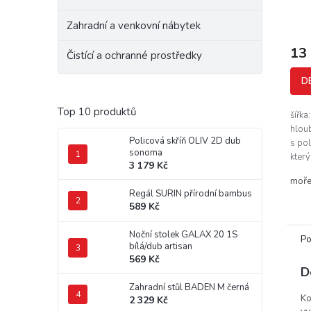
Zahradní a venkovní nábytek
13
Čistící a ochranné prostředky
D
Top 10 produktů
šířka
hloub
Policová skříň OLIV 2D dub
s po
sonoma
který
3 179 Kč
detai
moře
rusti
Regál SURIN přírodní bambus
589 Kč
Noční stolek GALAX 20 1S
Po
bílá/dub artisan
569 Kč
D
Zahradní stůl BADEN M černá
Ko
2 329 Kč