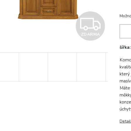
Možno
Z
ZDARMA
D
šířka
A
Komod
kvali
který
R
masív
Máte 
měkký
M
konze
úchyt
A
Detail