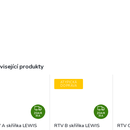
visející produkty
ATYPICKÁ
DOPRAVA
Z
Z
ZDAR
D
ZDAR
D
MA
MA
A
A
 A skříňka LEWIS
RTV B skříňka LEWIS
RTV C
R
R