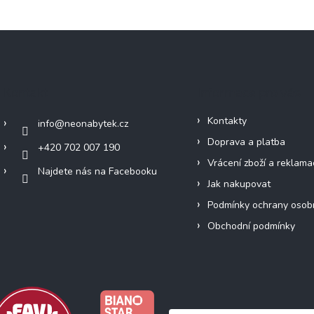
Kontakt
Informace pro vás
Kontakty
info
@
neonabytek.cz
Doprava a platba
+420 702 007 190
Vrácení zboží a reklama
Najdete nás na Facebooku
Jak nakupovat
Podmínky ochrany osob
Obchodní podmínky