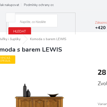
Jak nakupovat
Podmínky ochrany osobních údajů
Obchodní podmínky
Zákazni
+420 
HLEDAT
ířky i šuplíky
Komoda s barem LEWIS
moda s barem LEWIS
YPICKÁ
OPRAVA
28
Měrn
Zvo
cena:
Varia