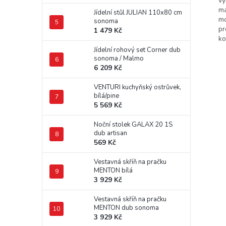
vy
ma
Jídelní stůl JULIAN 110x80 cm
mo
sonoma
pr
1 479 Kč
ko
Jídelní rohový set Corner dub
sonoma / Malmo
6 209 Kč
VENTURI kuchyňský ostrůvek,
bílá/pine
5 569 Kč
Noční stolek GALAX 20 1S
dub artisan
569 Kč
Vestavná skříň na pračku
MENTON bílá
3 929 Kč
Vestavná skříň na pračku
MENTON dub sonoma
3 929 Kč