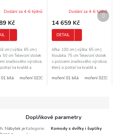
M
M
Dodání za 4-6 týdnů
Dodání za 4-6 týdnů
A
A
Další
produkt
89 Kč
14 659 Kč
AIL
DETAIL
116 cm | výška: 65 cm |
šířka: 100 cm | výška: 65 cm |
: 50 cm Televizní stolek
hloubka: 75 cm Televizní stolek
emi značkového výrobce,
s policemi značkového výrobce,
 potrpí na kvalitě a
který si potrpí na kvalitě a
ch. Nábytek je vyráběn v
detailech. Nábytek je vyráběn v
11
 01 bílá
ření 3
moření 16
moření 5
moření 0233
moření 17
moření 9
moření 11
moření 01 bílá
moření 3
moření Bawaria
moření 16
moření 5
moření 0233
moření wenge
moření 17
moření 9
moření 11
moře
moř
ním duchu,...
rustikálním duchu,...
Doplňkové parametry
ch. Nábytek je
Kategorie
:
Komody s dvířky i šuplíky