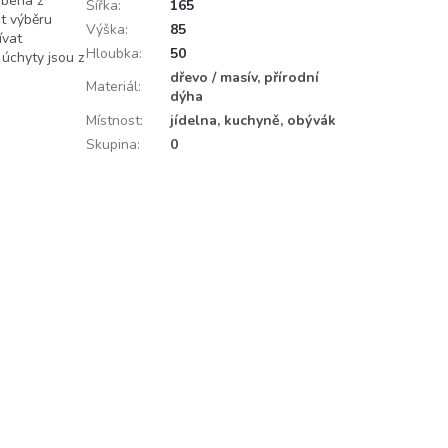
obena z
Šířka
:
165
t výběru
Výška
:
85
ívat
Hloubka
:
50
 úchyty jsou z
dřevo / masív, přírodní
Materiál
:
dýha
Místnost
:
jídelna, kuchyně, obývák
Skupina
:
0