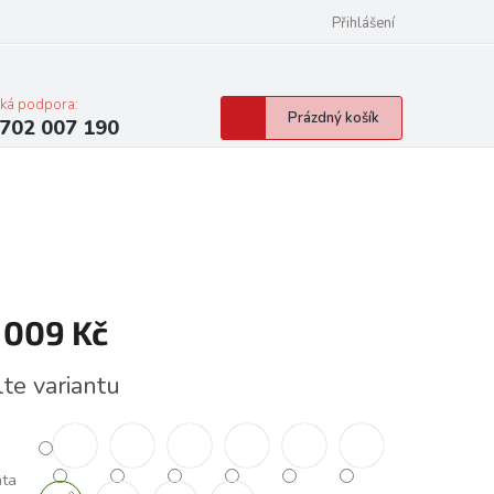
Přihlášení
cká podpora:
Nákupní
Prázdný košík
702 007 190
košík
 009 Kč
á
lte variantu
nta