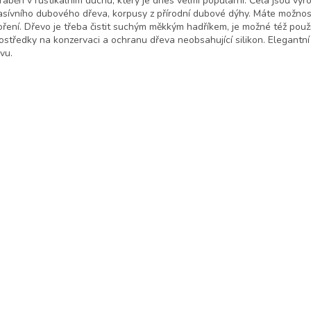
ráběn v rustikálním duchu, který je dnes velmi populární. Čela jsou vyr
sívního dubového dřeva, korpusy z přírodní dubové dýhy. Máte možnos
ření. Dřevo je třeba čistit suchým měkkým hadříkem, je možné též použ
ostředky na konzervaci a ochranu dřeva neobsahující silikon. Elegantní
vu.