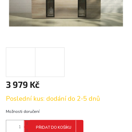
3 979 Kč
Měrná
Poslední kus: dodání do 2-5 dnů
cena:
Možnosti doručení
PŘIDAT DO KOŠÍKU