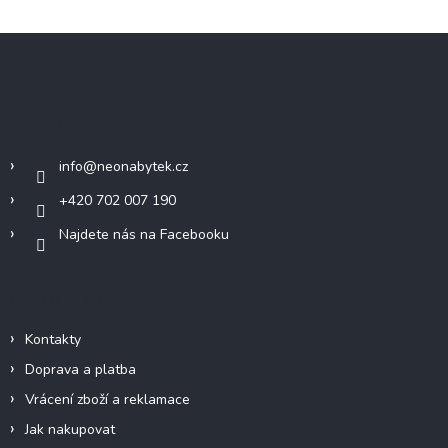
Z
á
p
a
Kontakt
t
í
info
@
neonabytek.cz
+420 702 007 190
Najdete nás na Facebooku
Informace pro vás
Kontakty
Doprava a platba
Vrácení zboží a reklamace
Jak nakupovat