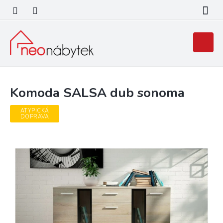
Přejít
na
obsah
Nákupní
košík
Komoda SALSA dub sonoma
ATYPICKÁ
DOPRAVA