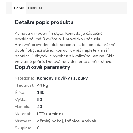
Popis
Diskuze
Detailní popis produktu
Komoda v moderním stylu. Komoda je částečně
prosklená, má 3 dvířka a 1 praktickou zásuvku.
Barevné provedení dub sonoma. Tato komoda krásně
doplní obývací stěnu, kterou rovněž najdete v naší
nabídce. Nábytek je vyroben z kvalitního lamina. Sklo
ve vitríně je čiré. Dodáváme v demontovaném stavu.
Doplňkové parametry
Kategorie
:
Komody s dvířky i šuplíky
Hmotnost
:
44 kg
Šířka
:
140
Výška
:
80
Hloubka
:
40
Materiál
:
LTD (lamino)
Místnost
:
dětský pokoj, ložnice, obývák
Skupina
:
0