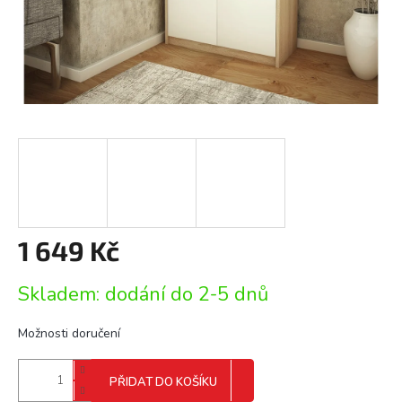
1 649 Kč
Měrná
Skladem: dodání do 2-5 dnů
cena:
Možnosti doručení
PŘIDAT DO KOŠÍKU