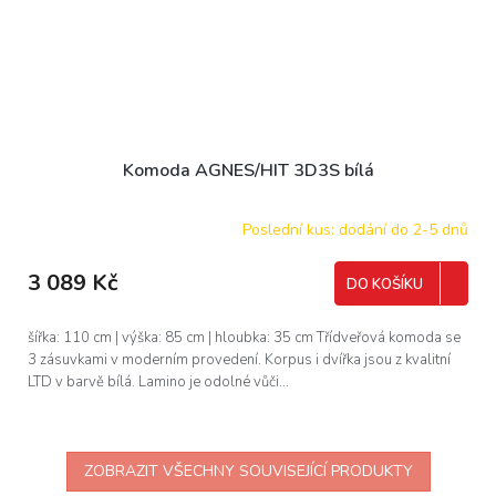
Komoda AGNES/HIT 3D3S bílá
Poslední kus: dodání do 2-5 dnů
3 089 Kč
DO KOŠÍKU
šířka: 110 cm | výška: 85 cm | hloubka: 35 cm Třídveřová komoda se
3 zásuvkami v moderním provedení. Korpus i dvířka jsou z kvalitní
LTD v barvě bílá. Lamino je odolné vůči...
ZOBRAZIT VŠECHNY SOUVISEJÍCÍ PRODUKTY