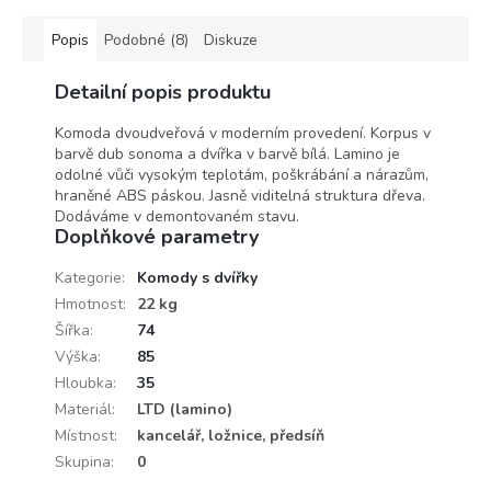
Popis
Podobné (8)
Diskuze
Detailní popis produktu
Komoda dvoudveřová v moderním provedení. Korpus v
barvě dub sonoma a dvířka v barvě bílá. Lamino je
odolné vůči vysokým teplotám, poškrábání a nárazům,
hraněné ABS páskou. Jasně viditelná struktura dřeva.
Dodáváme v demontovaném stavu.
Doplňkové parametry
Kategorie
:
Komody s dvířky
Hmotnost
:
22 kg
Šířka
:
74
Výška
:
85
Hloubka
:
35
Materiál
:
LTD (lamino)
Místnost
:
kancelář, ložnice, předsíň
Skupina
:
0