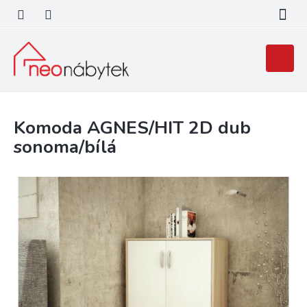
Přejít
na
obsah
Nákupní
košík
Komoda AGNES/HIT 2D dub
sonoma/bílá