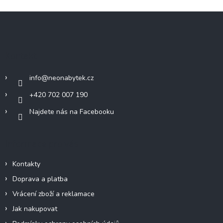
Z
á
p
a
Kontakt
t
í
info
@
neonabytek.cz
+420 702 007 190
Najdete nás na Facebooku
Informace pro vás
Kontakty
Doprava a platba
Vrácení zboží a reklamace
Jak nakupovat