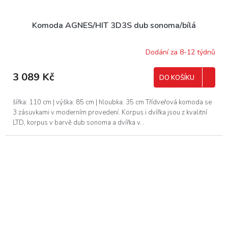
Komoda AGNES/HIT 3D3S dub sonoma/bílá
Dodání za 8-12 týdnů
3 089 Kč
DO KOŠÍKU
šířka: 110 cm | výška: 85 cm | hloubka: 35 cm Třídveřová komoda se
3 zásuvkami v moderním provedení. Korpus i dvířka jsou z kvalitní
LTD, korpus v barvě dub sonoma a dvířka v...