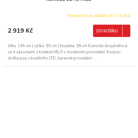
Poslední kus: dodání do 2-5 dnů
2 919 Kč
DO KOŠÍKU
šířka: 145 cm | výška: 90 cm | hloubka: 38 cm Komoda dvojdvéřová
se 4 zásuvkami z kolekce MILO v moderním provedení. Korpus i
dvířka jsou z kvalitního LTD, barevné provedení -...