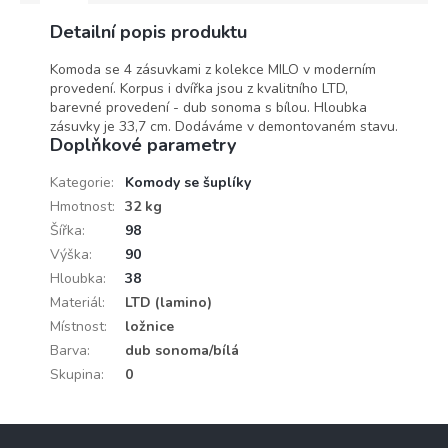
Detailní popis produktu
Komoda se 4 zásuvkami z kolekce MILO v moderním
provedení. Korpus i dvířka jsou z kvalitního LTD,
barevné provedení - dub sonoma s bílou. Hloubka
zásuvky je 33,7 cm. Dodáváme v demontovaném stavu.
Doplňkové parametry
Kategorie
:
Komody se šuplíky
Hmotnost
:
32 kg
Šířka
:
98
Výška
:
90
Hloubka
:
38
Materiál
:
LTD (lamino)
Místnost
:
ložnice
Barva
:
dub sonoma/bílá
Skupina
:
0
Z