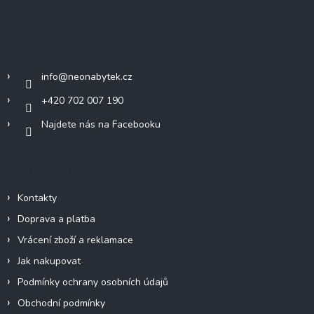
á
p
a
Kontakt
t
í
info
@
neonabytek.cz
+420 702 007 190
Najdete nás na Facebooku
Informace pro vás
Kontakty
Doprava a platba
Vrácení zboží a reklamace
Jak nakupovat
Podmínky ochrany osobních údajů
Obchodní podmínky