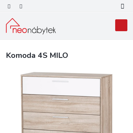
Přejít
na
obsah
Nákupní
košík
Komoda 4S MILO