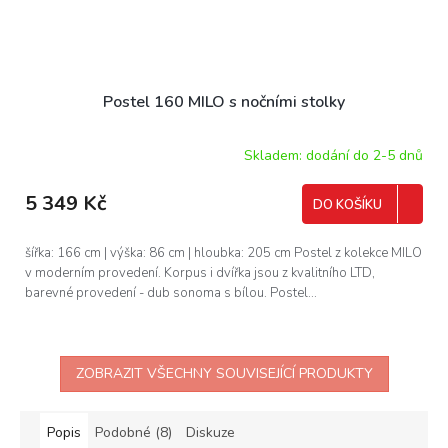
Postel 160 MILO s nočními stolky
Skladem: dodání do 2-5 dnů
5 349 Kč
DO KOŠÍKU
šířka: 166 cm | výška: 86 cm | hloubka: 205 cm Postel z kolekce MILO
v moderním provedení. Korpus i dvířka jsou z kvalitního LTD,
barevné provedení - dub sonoma s bílou. Postel...
ZOBRAZIT VŠECHNY SOUVISEJÍCÍ PRODUKTY
Popis
Podobné (8)
Diskuze