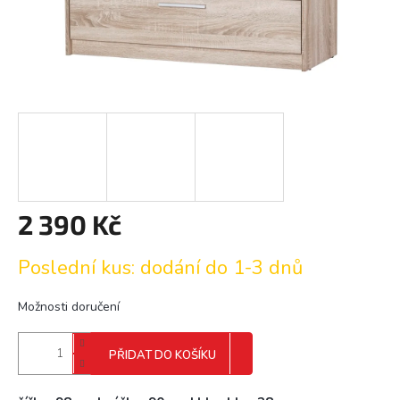
2 390 Kč
Měrná
Poslední kus: dodání do 1-3 dnů
cena:
Možnosti doručení
PŘIDAT DO KOŠÍKU