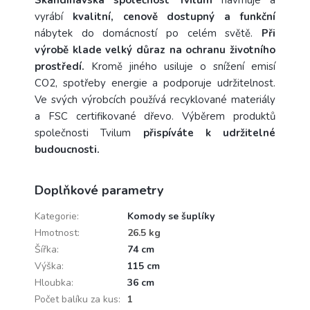
Skandinávská společnost Tvilum
navrhuje a
vyrábí
kvalitní, cenově dostupný a funkční
nábytek do domácností po celém světě.
Při
výrobě klade velký důraz na ochranu životního
prostředí.
Kromě jiného usiluje o snížení emisí
CO2, spotřeby energie a podporuje udržitelnost.
Ve svých výrobcích používá recyklované materiály
a FSC certifikované dřevo. Výběrem produktů
společnosti Tvilum
přispíváte k udržitelné
budoucnosti.
Doplňkové parametry
Kategorie
:
Komody se šuplíky
Hmotnost
:
26.5 kg
Šířka
:
74 cm
Výška
:
115 cm
Hloubka
:
36 cm
Počet balíku za kus
:
1