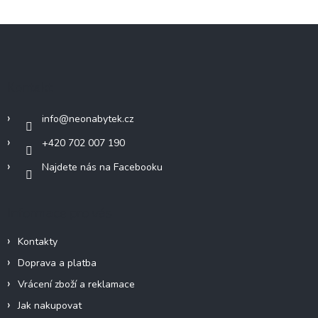
Z
á
p
a
Kontakt
t
í
info
@
neonabytek.cz
+420 702 007 190
Najdete nás na Facebooku
Informace pro vás
Kontakty
Doprava a platba
Vrácení zboží a reklamace
Jak nakupovat