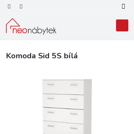
Přejít
na
obsah
Nákupní
košík
Komoda Sid 5S bílá