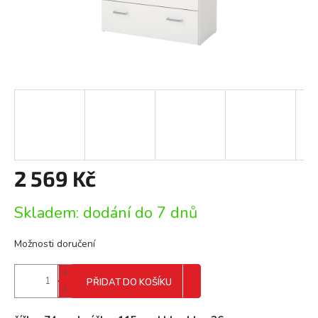
2 569 Kč
Měrná
Skladem: dodání do 7 dnů
cena:
Možnosti doručení
PŘIDAT DO KOŠÍKU