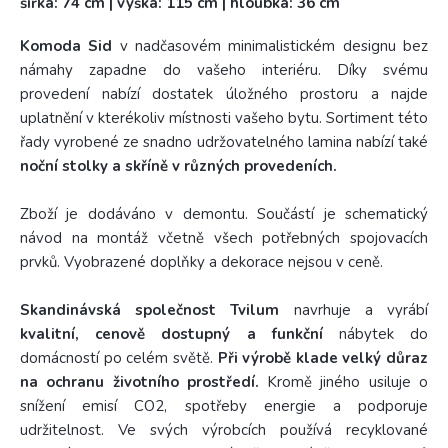
šířka: 74 cm | výška: 115 cm | hloubka: 36 cm
Komoda Sid
v nadčasovém minimalistickém designu bez
námahy zapadne do vašeho interiéru. Díky svému
provedení nabízí dostatek úložného prostoru a najde
uplatnění v kterékoliv místnosti vašeho bytu. Sortiment této
řady vyrobené ze snadno udržovatelného lamina nabízí také
noční stolky a skříně v různých provedeních.
Zboží je dodáváno v demontu. Součástí je schematický
návod na montáž včetně všech potřebných spojovacích
prvků. Vyobrazené doplňky a dekorace nejsou v ceně.
Skandinávská společnost Tvilum
navrhuje a vyrábí
kvalitní, cenově dostupný a funkční
nábytek do
domácností po celém světě.
Při výrobě klade velký důraz
na ochranu životního prostředí.
Kromě jiného usiluje o
snížení emisí CO2, spotřeby energie a podporuje
udržitelnost. Ve svých výrobcích používá recyklované