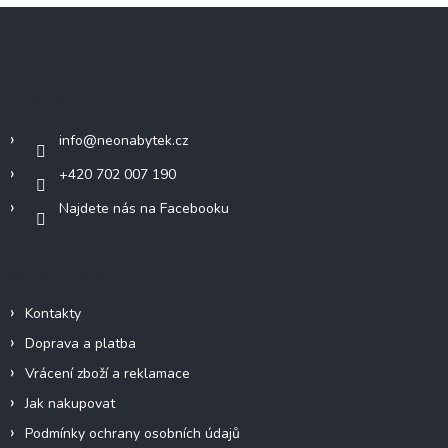
Z
á
p
a
Kontakt
t
í
info
@
neonabytek.cz
+420 702 007 190
Najdete nás na Facebooku
Informace pro vás
Kontakty
Doprava a platba
Vrácení zboží a reklamace
Jak nakupovat
Podmínky ochrany osobních údajů