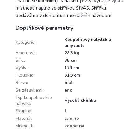
snadno se kombinuje s dalšími prvky. Využijte výšku
místnosti naplno se skříňkou SIVAS. Skříňku
dodáváme v demontu s montážním návodem.
Doplňkové parametry
Koupelnový nábytek a
Kategorie
:
umyvadla
Hmotnost
:
28.3 kg
Šířka
:
35 cm
Výška
:
179 cm
Hloubka
:
31,3 cm
Barva
:
bílá
Se zásuvkami
:
ano
Typ koupelnového
Vysoká skříňka
nábytku
:
Skupina
:
1
Materiál
:
lamino
Místnost
:
koupelna