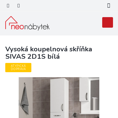
Přejít
na
obsah
Nákupní
košík
Vysoká koupelnová skříňka
SIVAS 2D1S bílá
ATYPICKÁ
DOPRAVA