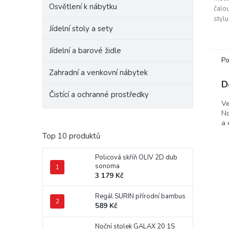
Osvětlení k nábytku
čalo
styl
Jídelní stoly a sety
inter
barvě
Jídelní a barové židle
Po
Zahradní a venkovní nábytek
D
Čistící a ochranné prostředky
Ve
No
a 
Top 10 produktů
Policová skříň OLIV 2D dub
sonoma
3 179 Kč
Regál SURIN přírodní bambus
589 Kč
Noční stolek GALAX 20 1S