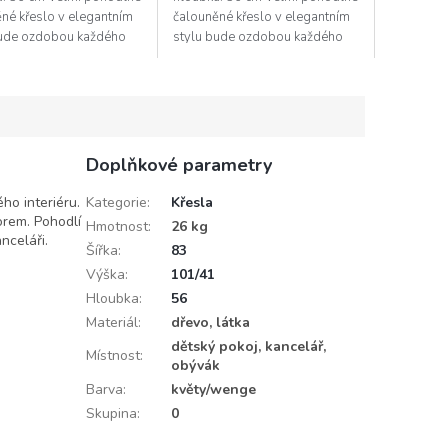
né křeslo v elegantním
čalouněné křeslo v elegantním
bude ozdobou každého
stylu bude ozdobou každého
ru. Nožky jsou ze dřeva v
interiéru. Nožky jsou ze dřeva v
enge, čalounění...
barvě wenge, čalounění...
Doplňkové parametry
ho interiéru.
Kategorie
:
Křesla
orem. Pohodlí
Hmotnost
:
26 kg
nceláři.
Šířka
:
83
Výška
:
101/41
Hloubka
:
56
Materiál
:
dřevo, látka
dětský pokoj, kancelář,
Místnost
:
obývák
Barva
:
květy/wenge
Skupina
:
0