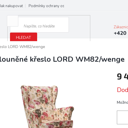
Jak nakupovat
Podmínky ochrany osobních údajů
Obchodní podmínky
Zákazni
+420 
HLEDAT
řeslo LORD WM82/wenge
louněné křeslo LORD WM82/wenge
9 
Měrn
Dod
cena:
Možno