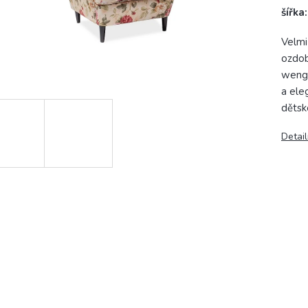
šířka
Velmi
ozdob
wenge
a ele
dětsk
Detail