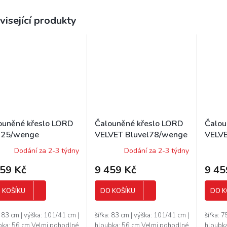
visející produkty
ouněné křeslo LORD
Čalouněné křeslo LORD
Čalou
25/wenge
VELVET Bluvel78/wenge
VELVE
modr
Dodání za 2-3 týdny
Dodání za 2-3 týdny
459 Kč
9 459 Kč
9 45
 KOŠÍKU
DO KOŠÍKU
DO K
: 83 cm | výška: 101/41 cm |
šířka: 83 cm | výška: 101/41 cm |
šířka: 
bka: 56 cm Velmi pohodlné
hloubka: 56 cm Velmi pohodlné
hloubk