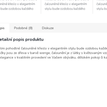
uněné křeslo v elegantním
čalouněné křeslo v elegantním
čalouně
u bude ozdobou každého
stylu bude ozdobou každého
stylu 
iéru. Nožky jsou ze dřeva v
interiéru. Nožky jsou ze dřeva v
interié
 wenge, čalounění...
barvě wenge, čalounění...
barvě w
pis
Podobné (8)
Diskuze
etailní popis produktu
lmi pohodlné čalouněné křeslo v elegantním stylu bude ozdobou každé
žky jsou ze dřeva v barvě wenge, čalounění je z látky s květovaným vz
elegance v kvalitním provedení ve Vašem obýváku, dětském pokoji či ka