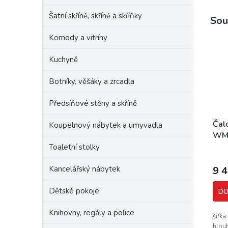
Šatní skříně, skříně a skříňky
Sou
Komody a vitríny
Kuchyně
Botníky, věšáky a zrcadla
Předsíňové stěny a skříně
Čal
Koupelnový nábytek a umyvadla
WM
Toaletní stolky
Kancelářský nábytek
9 
Dětské pokoje
DO
Knihovny, regály a police
šířka
hlou