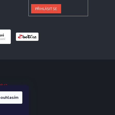
PŘIHLÁSIT SE
ak.cz
.
ouhlasím