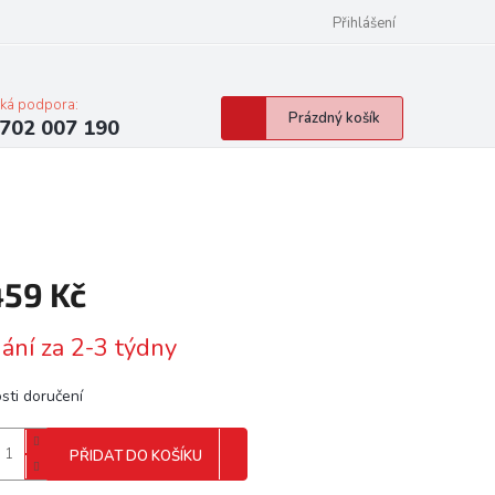
Přihlášení
cká podpora:
Nákupní
Prázdný košík
702 007 190
košík
459 Kč
á
ání za 2-3 týdny
sti doručení
PŘIDAT DO KOŠÍKU