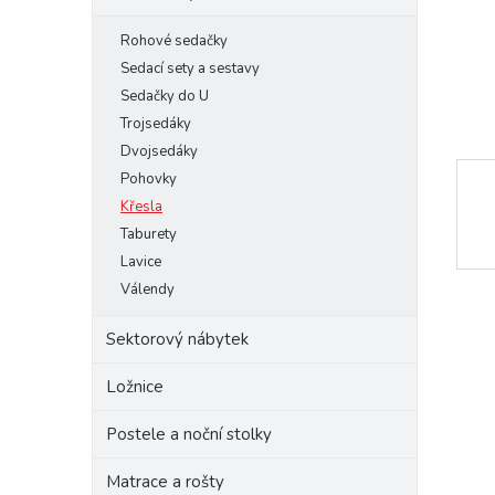
e
Rohové sedačky
l
Sedací sety a sestavy
Sedačky do U
Trojsedáky
Dvojsedáky
Pohovky
Křesla
Taburety
Lavice
Válendy
Sektorový nábytek
Ložnice
Postele a noční stolky
Matrace a rošty