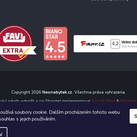
Copyright 2026
Neonabytek.cz
. Všechna práva vyhrazena.
ický návrh vytvořil a na Shoptet implementoval
Tomáš Hlad
&
Shoptet
oužívá soubory cookie. Dalším procházením tohoto webu
S
Vytvořil Shoptet
souhlas s jejich používáním.
í