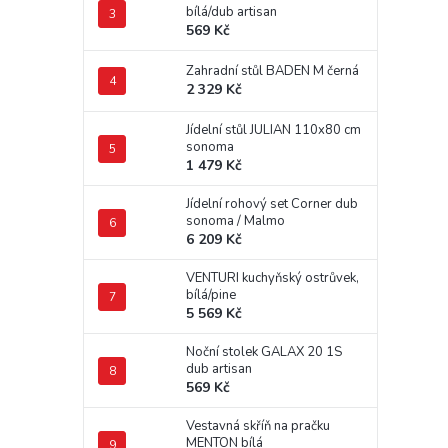
bílá/dub artisan
569 Kč
Zahradní stůl BADEN M černá
2 329 Kč
Jídelní stůl JULIAN 110x80 cm
sonoma
1 479 Kč
Jídelní rohový set Corner dub
sonoma / Malmo
6 209 Kč
VENTURI kuchyňský ostrůvek,
bílá/pine
5 569 Kč
Noční stolek GALAX 20 1S
dub artisan
569 Kč
Vestavná skříň na pračku
MENTON bílá