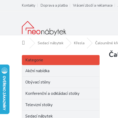
Přejít
Kontakty
Doprava a platba
Vrácení zboží a reklamace
na
obsah
Domů
Sedací nábytek
Křesla
Čalouněné k
Ča
P
Přeskočit
o
Kategorie
kategorie
s
t
Akční nabídka
r
a
Obývací stěny
n
Konferenční a odkládací stolky
n
í
Televizní stolky
p
a
Sedací nábytek
n