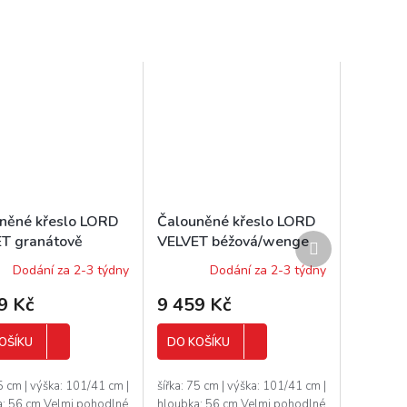
něné křeslo LORD
Čalouněné křeslo LORD
Další
T granátově
VELVET béžová/wenge
produkt
á/wenge
Dodání za 2-3 týdny
Dodání za 2-3 týdny
9 Kč
9 459 Kč
OŠÍKU
DO KOŠÍKU
75 cm | výška: 101/41 cm |
šířka: 75 cm | výška: 101/41 cm |
a: 56 cm Velmi pohodlné
hloubka: 56 cm Velmi pohodlné