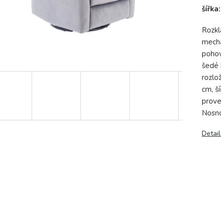
šířka
Rozkl
mecha
pohov
šedé 
rozlo
cm, š
prove
Nosno
Detail