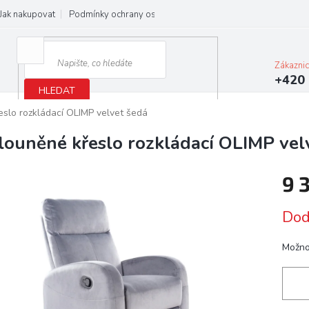
Jak nakupovat
Podmínky ochrany osobních údajů
Obchodní podmínky
Zákazni
+420 
HLEDAT
slo rozkládací OLIMP velvet šedá
louněné křeslo rozkládací OLIMP vel
9 
Měrn
Dod
cena:
Možno