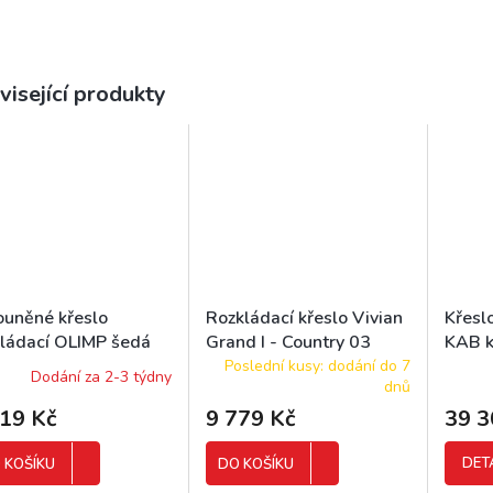
visející produkty
ouněné křeslo
Rozkládací křeslo Vivian
Křesl
kládací OLIMP šedá
Grand I - Country 03
KAB k
Poslední kusy: dodání do 7
Dodání za 2-3 týdny
dnů
319 Kč
9 779 Kč
39 3
DET
 KOŠÍKU
DO KOŠÍKU