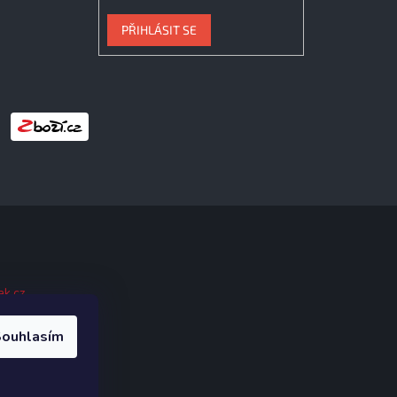
PŘIHLÁSIT SE
ak.cz
.
ouhlasím