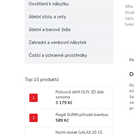
Osvětlení k nábytku
šířka
hlou
Jídelní stoly a sety
čalo
funk
Jídelní a barové židle
mech
uděl
Zahradní a venkovní nábytek
opěr
Čistící a ochranné prostředky
Po
D
Top 10 produktů
Ro
kř
Policová skříň OLIV 2D dub
še
sonoma
se
3 179 Kč
pr
Regál SURIN přírodní bambus
589 Kč
Noční stolek GALAX 20 1S