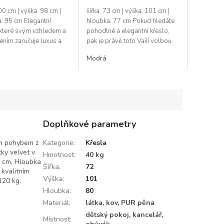
100 cm | výška: 98 cm |
šířka: 73 cm | výška: 101 cm |
: 95 cm Elegantní
hloubka: 77 cm Pokud hledáte
 které svým vzhledem a
pohodlné a elegantní křeslo,
ním zaručuje luxus a
pak je právě toto Vaší volbou.
. Toto křeslo vyrábí
Křeslo s potahem z hladké látky
Modrá
ý výrobce, který si
skvěle zapadne do...
.
Doplňkové parametry
ým pohybem z
Kategorie
:
Křesla
ky velvet v
Hmotnost
:
40 kg
0 cm. Hloubka
Šířka
:
72
 kvalitním
Výška
:
101
120 kg.
Hloubka
:
80
Materiál
:
látka, kov, PUR pěna
dětský pokoj, kancelář,
Místnost
: