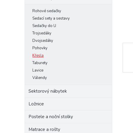
e
Rohové sedačky
l
Sedací sety a sestavy
Sedačky do U
Trojsedáky
Dvojsedáky
Pohovky
Křesla
Taburety
Lavice
Válendy
Sektorový nábytek
Ložnice
Postele a noční stolky
Matrace a rošty