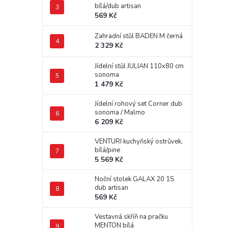
bílá/dub artisan
569 Kč
Zahradní stůl BADEN M černá
2 329 Kč
Jídelní stůl JULIAN 110x80 cm
sonoma
1 479 Kč
Jídelní rohový set Corner dub
sonoma / Malmo
6 209 Kč
VENTURI kuchyňský ostrůvek,
bílá/pine
5 569 Kč
Noční stolek GALAX 20 1S
dub artisan
569 Kč
Vestavná skříň na pračku
MENTON bílá