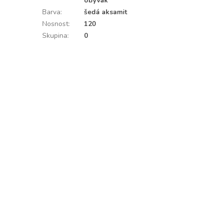
obývák
Barva
:
šedá aksamit
Nosnost
:
120
Skupina
:
0