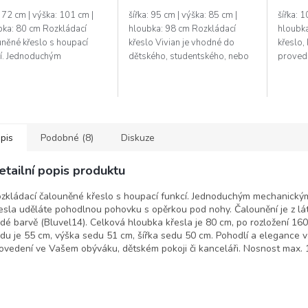
: 72 cm | výška: 101 cm |
šířka: 95 cm | výška: 85 cm |
šířka: 
bka: 80 cm Rozkládací
hloubka: 98 cm Rozkládací
hloubka
uněné křeslo s houpací
křeslo Vivian je vhodné do
křeslo,
cí. Jednoduchým
dětského, studentského, nebo
provede
anickým pohybem z křesla
hostinského pokoje.
pohodlí
áte pohodlnou pohovku s
Jednoduchým rozložením
značkov
kou pod...
pomocí automatu,...
potrpí..
pis
Podobné (8)
Diskuze
etailní popis produktu
zkládací čalouněné křeslo s houpací funkcí. Jednoduchým mechanick
esla uděláte pohodlnou pohovku s opěrkou pod nohy. Čalounění je z lát
dé barvě (Bluvel14). Celková hloubka křesla je 80 cm, po rozložení 16
du je 55 cm, výška sedu 51 cm, šířka sedu 50 cm. Pohodlí a elegance v
ovedení ve Vašem obýváku, dětském pokoji či kanceláři. Nosnost max. 