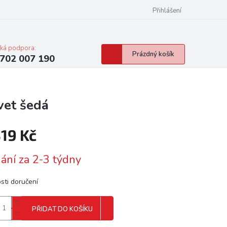
Přihlášení
cká podpora:
Nákupní
Prázdný košík
702 007 190
košík
vet šedá
319 Kč
á
ání za 2-3 týdny
sti doručení
PŘIDAT DO KOŠÍKU