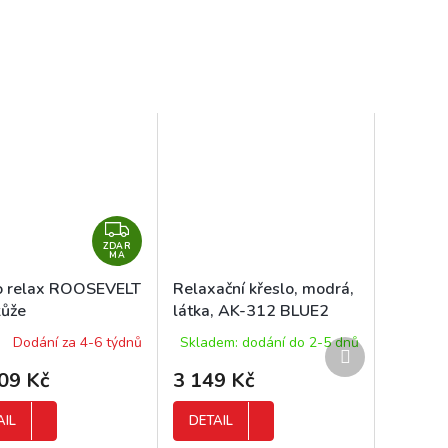
Z
ZDAR
D
MA
A
o relax ROOSEVELT
Relaxační křeslo, modrá,
R
ůže
látka, AK-312 BLUE2
M
Dodání za 4-6 týdnů
Skladem: dodání do 2-5 dnů
A
Další
produkt
09 Kč
3 149 Kč
AIL
DETAIL