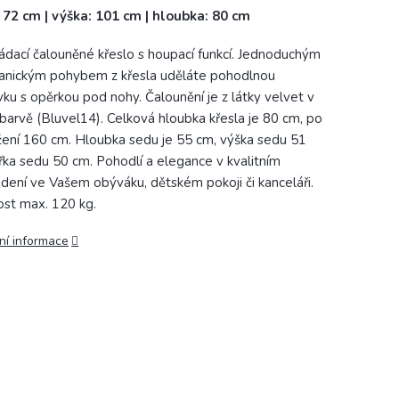
: 72 cm | výška: 101 cm | hloubka: 80 cm
ádací čalouněné křeslo s houpací funkcí. Jednoduchým
nickým pohybem z křesla uděláte pohodlnou
ku s opěrkou pod nohy. Čalounění je z látky velvet v
barvě (Bluvel14). Celková hloubka křesla je 80 cm, po
žení 160 cm. Hloubka sedu je 55 cm, výška sedu 51
ířka sedu 50 cm. Pohodlí a elegance v kvalitním
dení ve Vašem obýváku, dětském pokoji či kanceláři.
st max. 120 kg.
ní informace