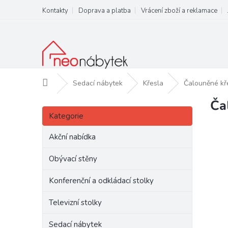
Přejít
Kontakty
Doprava a platba
Vrácení zboží a reklamace
na
obsah
Domů
Sedací nábytek
Křesla
Čalouněné kře
Ča
P
Přeskočit
o
Kategorie
kategorie
s
t
Akční nabídka
r
a
Obývací stěny
n
Konferenční a odkládací stolky
n
í
Televizní stolky
p
a
Sedací nábytek
n