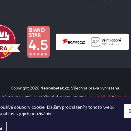
Copyright 2026
Neonabytek.cz
. Všechna práva vyhrazena.
ický návrh vytvořil a na Shoptet implementoval
Tomáš Hlad
&
Shoptet
oužívá soubory cookie. Dalším procházením tohoto webu
S
Vytvořil Shoptet
souhlas s jejich používáním.
í