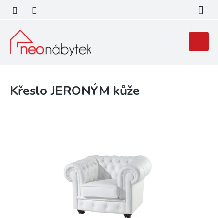
Přejít
na
obsah
Nákupní
košík
Křeslo JERONÝM kůže