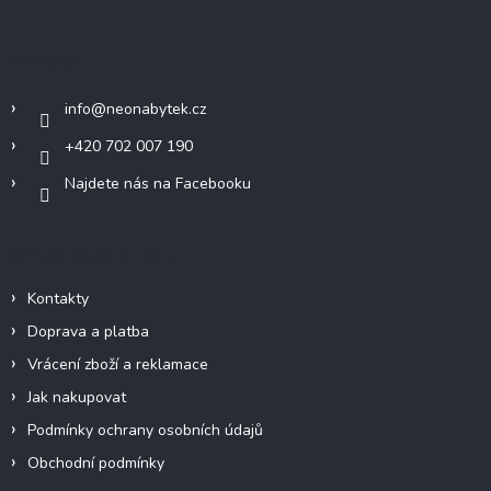
p
a
Kontakt
t
í
info
@
neonabytek.cz
+420 702 007 190
Najdete nás na Facebooku
Informace pro vás
Kontakty
Doprava a platba
Vrácení zboží a reklamace
Jak nakupovat
Podmínky ochrany osobních údajů
Obchodní podmínky