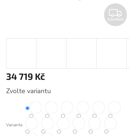
Z
ZDARMA
D
A
R
M
A
34 719 Kč
Měrná
Zvolte variantu
cena:
Varianta