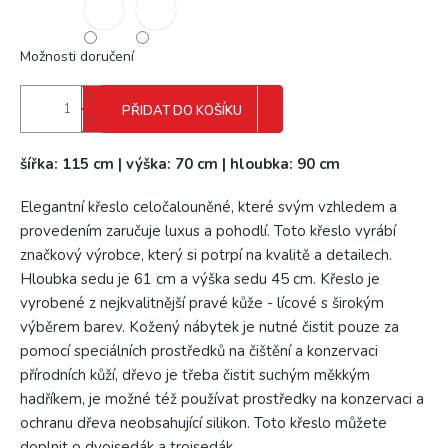
Možnosti doručení
PŘIDAT DO KOŠÍKU
šířka: 115 cm | výška: 70 cm | hloubka: 90 cm
Elegantní křeslo celočalouněné, které svým vzhledem a
provedením zaručuje luxus a pohodlí. Toto křeslo vyrábí
značkový výrobce, který si potrpí na kvalitě a detailech.
Hloubka sedu je 61 cm a výška sedu 45 cm. Křeslo je
vyrobené z nejkvalitnější pravé kůže - lícové s širokým
výběrem barev. Kožený nábytek je nutné čistit pouze za
pomocí speciálních prostředků na čištění a konzervaci
přírodních kůží, dřevo je třeba čistit suchým měkkým
hadříkem, je možné též používat prostředky na konzervaci a
ochranu dřeva neobsahující silikon. Toto křeslo můžete
doplnit o dvojsedák a trojsedák.