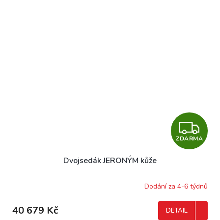
Z
ZDARMA
D
Dvojsedák JERONÝM kůže
A
R
Dodání za 4-6 týdnů
M
40 679 Kč
DETAIL