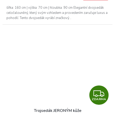
A
šířka: 160 cm | výška: 70 cm | hloubka: 90 cm Elegantní dvojsedák
celočalouněný, který svým vzhledem a provedením zaručuje luxus a
pohodlí. Tento dvojsedák vyrábí značkový...
Z
ZDARMA
D
Trojsedák JERONÝM kůže
A