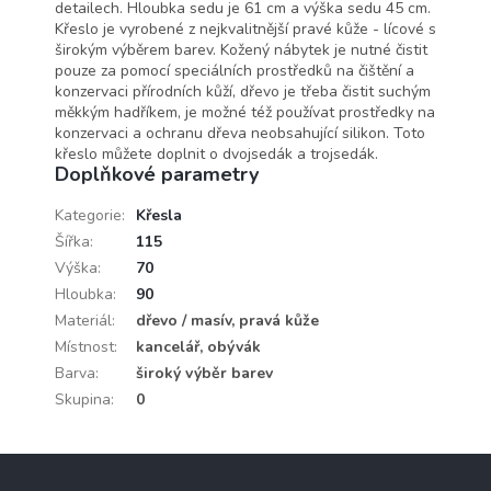
detailech. Hloubka sedu je 61 cm a výška sedu 45 cm.
Křeslo je vyrobené z nejkvalitnější pravé kůže - lícové s
širokým výběrem barev. Kožený nábytek je nutné čistit
pouze za pomocí speciálních prostředků na čištění a
konzervaci přírodních kůží, dřevo je třeba čistit suchým
měkkým hadříkem, je možné též používat prostředky na
konzervaci a ochranu dřeva neobsahující silikon. Toto
křeslo můžete doplnit o dvojsedák a trojsedák.
Doplňkové parametry
Kategorie
:
Křesla
Šířka
:
115
Výška
:
70
Hloubka
:
90
Materiál
:
dřevo / masív, pravá kůže
Místnost
:
kancelář, obývák
Barva
:
široký výběr barev
Skupina
:
0
Z
á