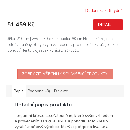
R
Dodání za 4-6 týdnů
M
51 459 Kč
DETAIL
A
šířka: 210 cm | výška: 70 cm | hloubka: 90 cm Elegantní trojsedák
celočalouněný, který svým vzhledem a provedením zaručuje luxus a
pohodlí. Tento trojsedák vyrábí značkový...
ZOBRAZIT VŠECHNY SOUVISEJÍCÍ PRODUKTY
Popis
Podobné (8)
Diskuze
Detailní popis produktu
Elegantní křeslo celočalouněné, které svým vzhledem
a provedením zaručuje luxus a pohodlí. Toto křeslo
vyrábí značkový výrobce, který si potrpí na kvalitě a