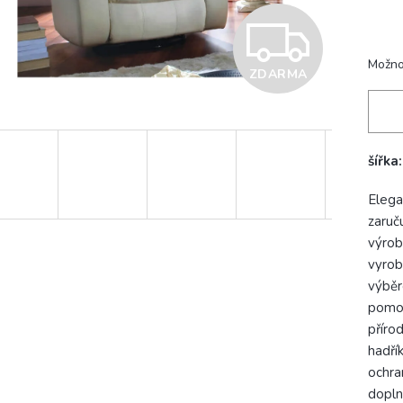
Z
Možno
ZDARMA
D
A
šířka
Elega
R
zaruč
výrobc
vyrob
M
výběr
pomoc
příro
A
hadří
ochra
dopln