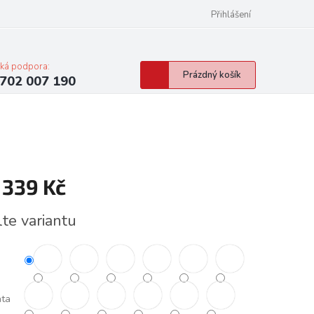
Přihlášení
cká podpora:
Nákupní
Prázdný košík
702 007 190
košík
 339 Kč
á
lte variantu
nta