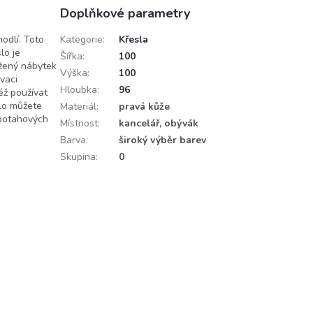
Doplňkové parametry
odlí. Toto
Kategorie
:
Křesla
lo je
Šířka
:
100
ožený nábytek
Výška
:
100
vaci
Hloubka
:
96
éž používat
slo můžete
Materiál
:
pravá kůže
 potahových
Místnost
:
kancelář, obývák
Barva
:
široký výběr barev
Skupina
:
0