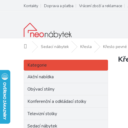
Přejít
Kontakty
Doprava a platba
Vrácení zboží a reklamace
na
obsah
Domů
Sedací nábytek
Křesla
Křeslo pevn
Kř
P
Přeskočit
o
Kategorie
kategorie
s
t
Akční nabídka
r
a
Obývací stěny
n
Konferenční a odkládací stolky
n
í
Televizní stolky
p
a
Sedací nábytek
n