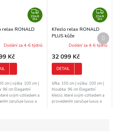
Z
Z
ZDAR
D
ZDAR
D
MA
MA
A
A
o relax RONALD
Křeslo relax RONALD
R
R
Další
PLUS kůže
M
M
produkt
Dodání za 4-6 týdnů
Dodání za 4-6 týdnů
A
A
99 Kč
32 099 Kč
AIL
DETAIL
100 cm | výška: 100 cm |
šířka: 100 cm | výška: 100 cm |
: 96 cm Elegantní
hloubka: 96 cm Elegantní
 které svým vzhledem a
křeslo, které svým vzhledem a
ním zaručuje luxus a
provedením zaručuje luxus a
. Toto křeslo vyrábí
pohodlí. Toto křeslo vyrábí
ý výrobce, který si
značkový výrobce, který si
.
potrpí...