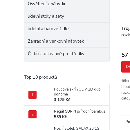
Osvětlení k nábytku
Jídelní stoly a sety
Tro
Jídelní a barové židle
rozk
Zahradní a venkovní nábytek
Čistící a ochranné prostředky
57
D
Top 10 produktů
šířka
hlou
Policová skříň OLIV 2D dub
rozkl
sonoma
čalo
3 179 Kč
vzhl
zaruč
Regál SURIN přírodní bambus
trojs
589 Kč
Po
Noční stolek GALAX 20 1S