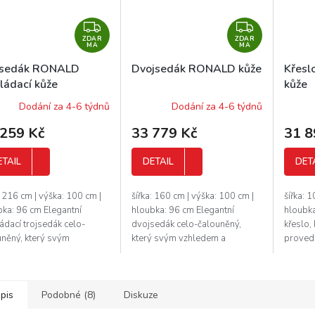
Z
Z
ZDAR
D
ZDAR
D
MA
MA
A
A
jsedák RONALD
Dvojsedák RONALD kůže
Křesl
R
R
ládací kůže
kůže
M
M
Dodání za 4-6 týdnů
Dodání za 4-6 týdnů
A
A
 259 Kč
33 779 Kč
31 8
ETAIL
DETAIL
DET
: 216 cm | výška: 100 cm |
šířka: 160 cm | výška: 100 cm |
šířka: 
bka: 96 cm Elegantní
hloubka: 96 cm Elegantní
hloubka
ádací trojsedák celo-
dvojsedák celo-čalouněný,
křeslo,
uněný, který svým
který svým vzhledem a
provede
edem a provedením
provedením zaručuje luxus a
pohodlí
uje luxus a pohodlí. Tento
pohodlí. Tento dvojsedák
značkov
edák vyrábí...
vyrábí značkový...
potrpí..
pis
Podobné (8)
Diskuze