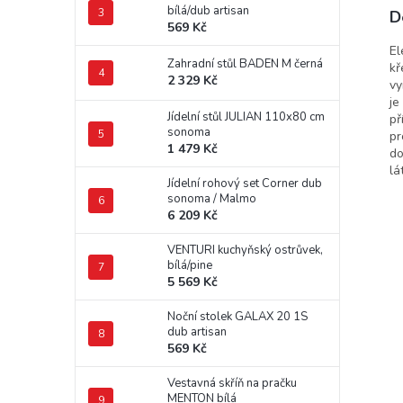
bílá/dub artisan
D
569 Kč
El
Zahradní stůl BADEN M černá
kř
2 329 Kč
vy
je
Jídelní stůl JULIAN 110x80 cm
př
sonoma
pr
1 479 Kč
do
lá
Jídelní rohový set Corner dub
sonoma / Malmo
6 209 Kč
VENTURI kuchyňský ostrůvek,
bílá/pine
5 569 Kč
Noční stolek GALAX 20 1S
dub artisan
569 Kč
Vestavná skříň na pračku
MENTON bílá