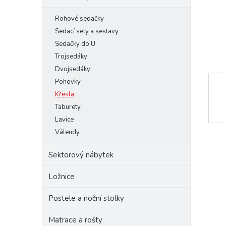
e
Rohové sedačky
l
Sedací sety a sestavy
Sedačky do U
Trojsedáky
Dvojsedáky
Pohovky
Křesla
Taburety
Lavice
Válendy
Sektorový nábytek
Ložnice
Postele a noční stolky
Matrace a rošty