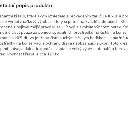
etailní popis produktu
egantní křeslo, které svým vzhledem a provedením zaručuje luxus a poh
eslo vyrábí značkový výrobce, který si potrpí na kvalitě a detailech. Křes
robené z nejkvalitnější pravé kůže - lícové s širokým výběrem barev. K
 nutné čistit pouze za pomocí speciálních prostředků na čištění a konzer
írodních kůží, dřevo je třeba čistit suchým měkkým hadříkem, je možné t
ostředky na konzervaci a ochranu dřeva neobsahující silikon. Toto kře
plnit o dvojsedák a trojsedák. Nabízíme velký výběr materiálů a barev
tek. Nosnost křesla je cca 120 kg.