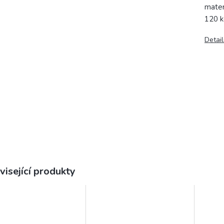
mater
120 k
Detail
visející produkty