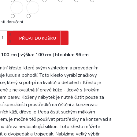
sti doručení
PŘIDAT DO KOŠÍKU
: 100 cm | výška: 100 cm | hloubka: 96 cm
ntní křeslo, které svým vzhledem a provedením
uje luxus a pohodlí. Toto křeslo vyrábí značkový
e, který si potrpí na kvalitě a detailech. Křeslo je
ené z nejkvalitnější pravé kůže - lícové s širokým
em barev. Kožený nábytek je nutné čistit pouze za
í speciálních prostředků na čištění a konzervaci
dních kůží, dřevo je třeba čistit suchým měkkým
kem, je možné též používat prostředky na konzervaci a
nu dřeva neobsahující silikon. Toto křeslo můžete
it o dvojsedák a trojsedák. Nabízíme velký výběr