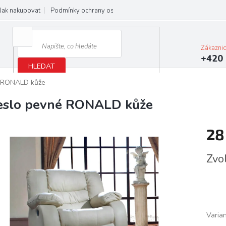
Jak nakupovat
Podmínky ochrany osobních údajů
Obchodní podmínky
Zákazni
+420 
HLEDAT
é RONALD kůže
eslo pevné RONALD kůže
28
Měrn
Zvo
cena:
Varia