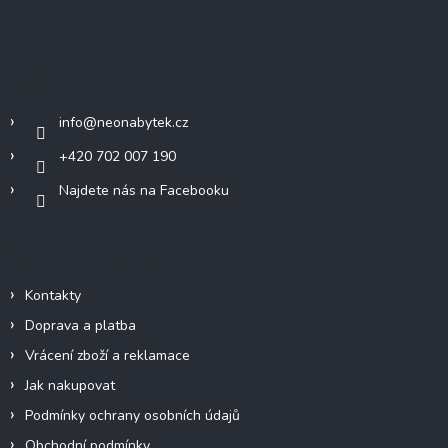
á
p
a
Kontakt
t
í
info
@
neonabytek.cz
+420 702 007 190
Najdete nás na Facebooku
Informace pro vás
Kontakty
Doprava a platba
Vrácení zboží a reklamace
Jak nakupovat
Podmínky ochrany osobních údajů
Obchodní podmínky