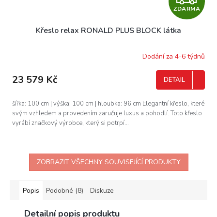
ZDARMA
D
Křeslo relax RONALD PLUS BLOCK látka
A
R
Dodání za 4-6 týdnů
M
23 579 Kč
DETAIL
A
šířka: 100 cm | výška: 100 cm | hloubka: 96 cm Elegantní křeslo, které
svým vzhledem a provedením zaručuje luxus a pohodlí. Toto křeslo
vyrábí značkový výrobce, který si potrpí...
ZOBRAZIT VŠECHNY SOUVISEJÍCÍ PRODUKTY
Popis
Podobné (8)
Diskuze
Detailní popis produktu