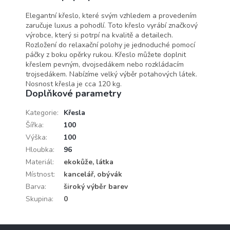
Elegantní křeslo, které svým vzhledem a provedením
zaručuje luxus a pohodlí. Toto křeslo vyrábí značkový
výrobce, který si potrpí na kvalitě a detailech.
Rozložení do relaxační polohy je jednoduché pomocí
páčky z boku opěrky rukou. Křeslo můžete doplnit
křeslem pevným, dvojsedákem nebo rozkládacím
trojsedákem. Nabízíme velký výběr potahových látek.
Nosnost křesla je cca 120 kg.
Doplňkové parametry
Kategorie
:
Křesla
Šířka
:
100
Výška
:
100
Hloubka
:
96
Materiál
:
ekokůže, látka
Místnost
:
kancelář, obývák
Barva
:
široký výběr barev
Skupina
:
0
Z