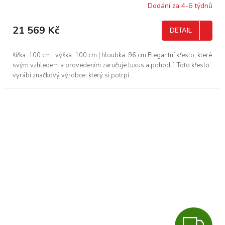
R
Dodání za 4-6 týdnů
M
21 569 Kč
DETAIL
A
šířka: 100 cm | výška: 100 cm | hloubka: 96 cm Elegantní křeslo, které
svým vzhledem a provedením zaručuje luxus a pohodlí. Toto křeslo
vyrábí značkový výrobce, který si potrpí...
Z