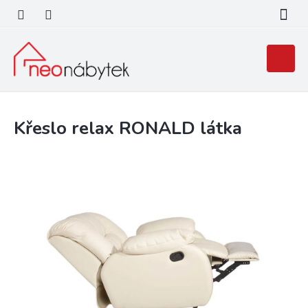
Přejít
na
obsah
Nákupní
košík
Křeslo relax RONALD látka