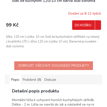
Sokl ke kuchyním 120/10 cm barva dub sonoma
Dodání za 8-12 týdnů
99 Kč
DO KOŠÍKU
šířka: 120 cm | výška: 10 cm Sokl ke kuchyňským skříňkám vyrobený
z kvalitního LTD v šířce 120 cm (výška 10 cm). Barevné provedení -
dub sonoma.
ZOBRAZIT VŠECHNY SOUVISEJÍCÍ PRODUKTY
Popis
Podobné (8)
Diskuze
Detailní popis produktu
Montážní lišta k uchycení horních kuchyňských skříněk.
Délka - 2 m. Lišta se navrtá do zdi a následně se na ni