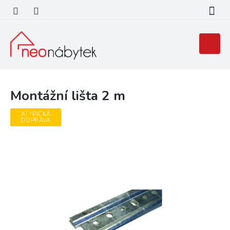
Přejít
na
obsah
Nákupní
košík
Montážní lišta 2 m
ATYPICKÁ
DOPRAVA