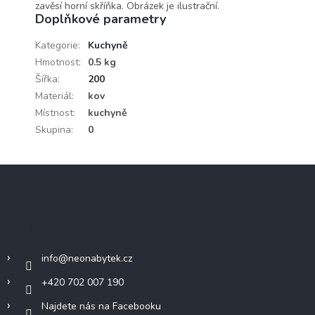
zavěsí horní skříňka. Obrázek je ilustrační.
Doplňkové parametry
Kategorie
:
Kuchyně
Hmotnost
:
0.5 kg
Šířka
:
200
Materiál
:
kov
Místnost
:
kuchyně
Skupina
:
0
Z
á
p
a
Kontakt
t
í
info
@
neonabytek.cz
+420 702 007 190
Najdete nás na Facebooku