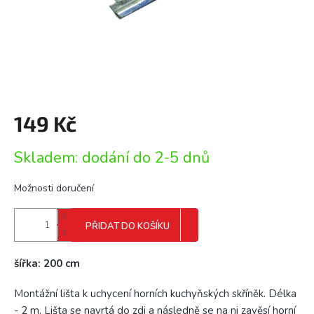
149 Kč
Měrná
Skladem: dodání do 2-5 dnů
cena:
Možnosti doručení
PŘIDAT DO KOŠÍKU
šířka: 200 cm
Montážní lišta k uchycení horních kuchyňských skříněk. Délka
- 2 m. Lišta se navrtá do zdi a následně se na ni zavěsí horní