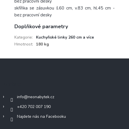
bez pracovní desky
skříňka se zásuvkou š.60 cm, v.83 cm, hl.45 cm -
bez pracovní desky
Doplňkové parametry
Kategorie
:
Kuchyňské linky 260 cm a více
Hmotnost
:
180 kg
Z
á
p
a
Kontakt
t
í
info
@
neonabytek.cz
+420 702 007 190
Najdete nás na Facebooku