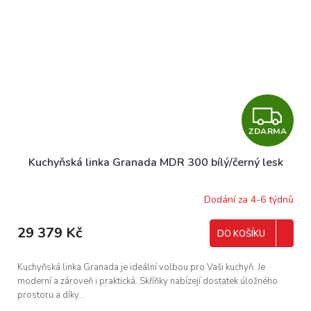
Z
ZDARMA
D
Kuchyňská linka Granada MDR 300 bílý/černý lesk
A
R
Dodání za 4-6 týdnů
M
29 379 Kč
DO KOŠÍKU
A
Kuchyňská linka Granada je ideální volbou pro Vaši kuchyň. Je
moderní a zároveň i praktická. Skříňky nabízejí dostatek úložného
prostoru a díky...