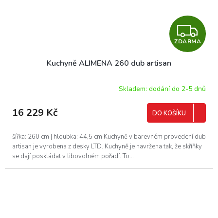
Z
ZDARMA
D
Kuchyně ALIMENA 260 dub artisan
A
R
Skladem: dodání do 2-5 dnů
M
16 229 Kč
DO KOŠÍKU
A
šířka: 260 cm | hloubka: 44,5 cm Kuchyně v barevném provedení dub
artisan je vyrobena z desky LTD. Kuchyně je navržena tak, že skříňky
se dají poskládat v libovolném pořadí. To...