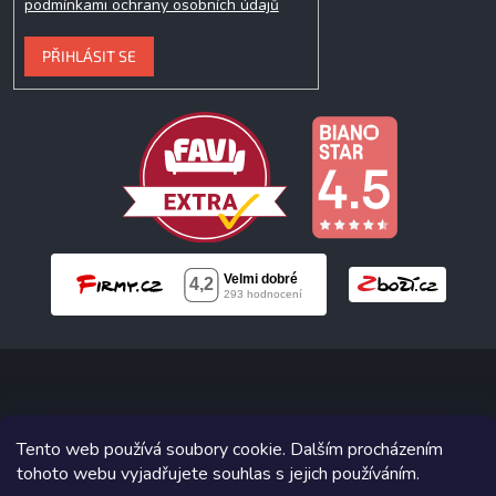
podmínkami ochrany osobních údajů
PŘIHLÁSIT SE
Copyright 2026
Neonabytek.cz
. Všechna práva vyhrazena.
Tento web používá soubory cookie. Dalším procházením
tohoto webu vyjadřujete souhlas s jejich používáním.
Grafický návrh vytvořil a na Shoptet implementoval
Tomáš Hlad
&