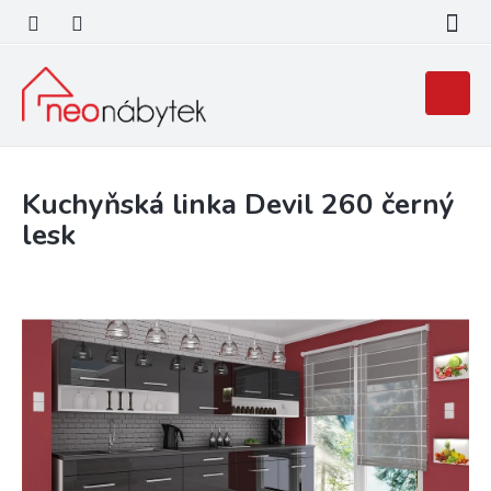
Přejít
na
obsah
Nákupní
košík
Kuchyňská linka Devil 260 černý
lesk