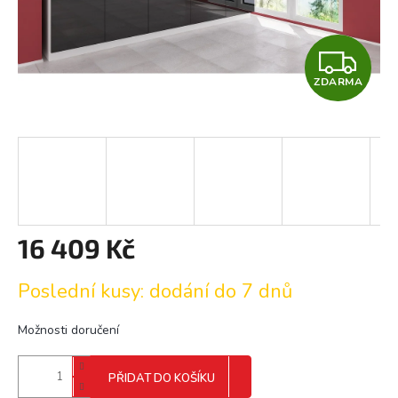
Z
ZDARMA
D
A
R
M
A
16 409 Kč
Měrná
Poslední kusy: dodání do 7 dnů
cena:
Možnosti doručení
PŘIDAT DO KOŠÍKU