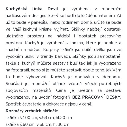
Kuchyňská linka Devil
je vyrobena v moderním
nadčasovém designu, který se hodí do každého interiéru. Ať
už to bude v paneláku, nebo rodinném domě, určitě se bude
ve Vaší kuchyni krásně vyjímat. Skříňky nabízejí dostatek
úložného prostoru na nádobí i dostatek pracovního
prostoru. Kuchyň je vyrobená z lamina, které je odolné a
snadné na údržbu. Korpusy skříněk jsou bílé, dvířka jsou ve
vysokém lesku v trendy barvách. Skříňky jsou samostatné,
takže si kuchyň můžete sestavit buď tak, jak je vyobrazeno
na fotografii, nebo si je můžete sestavit podle toho, jak Vám
to bude vyhovovat. Kuchyň je dodávána v demontu
.
Součástí je montážní plánek včetně všech potřebných
spojovacích materiálů. Cena je uvedna za sestavu
vyobrazenou na úvodní fotografii
BEZ PRACOVNÍ DESKY.
Spotřebiče,baterie a dekorace nejsou v ceně.
Rozměry vrchních skříněk:
skříňka š.100 cm, v.58 cm, hl.30 cm
skříňka š.60 cm, v.58 cm, hl.30 cm