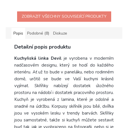
ZOBRAZIT VŠECHNY SOUVISEJÍCÍ PRODUKTY
Popis
Podobné (8)
Diskuze
Detailní popis produktu
Kuchyňská linka Devil
je vyrobena v moderním
nadčasovém designu, který se hodí do každého
interiéru. Ať už to bude v paneláku, nebo rodinném
domě, určitě se bude ve Vaší kuchyni krásně
vyjímat. Skříňky nabízejí dostatek úložného
prostoru na nádobí i dostatek pracovního prostoru.
Kuchyň je vyrobená z lamina, které je odolné a
snadné na údržbu. Korpusy skříněk jsou bílé, dvířka
jsou ve vysokém lesku v trendy barvách. Skříňky
jsou samostatné, takže si kuchyň můžete sestavit
buď tak, jak je vyobrazeno na fotografii, nebo si je