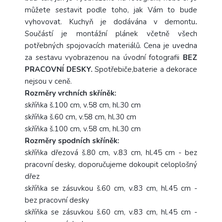
můžete sestavit podle toho, jak Vám to bude
vyhovovat. Kuchyň je dodávána v demontu
.
Součástí je montážní plánek včetně všech
potřebných spojovacích materiálů. Cena je uvedna
za sestavu vyobrazenou na úvodní fotografii
BEZ
PRACOVNÍ DESKY.
Spotřebiče,baterie a dekorace
nejsou v ceně.
Rozměry vrchních skříněk:
skříňka š.100 cm, v.58 cm, hl.30 cm
skříňka š.60 cm, v.58 cm, hl.30 cm
skříňka š.100 cm, v.58 cm, hl.30 cm
Rozměry spodních skříněk:
skříňka dřezová š.80 cm, v.83 cm, hl.45 cm - bez
pracovní desky, doporučujeme dokoupit celoplošný
dřez
skříňka se zásuvkou š.60 cm, v.83 cm, hl.45 cm -
bez pracovní desky
skříňka se zásuvkou š.60 cm, v.83 cm, hl.45 cm -