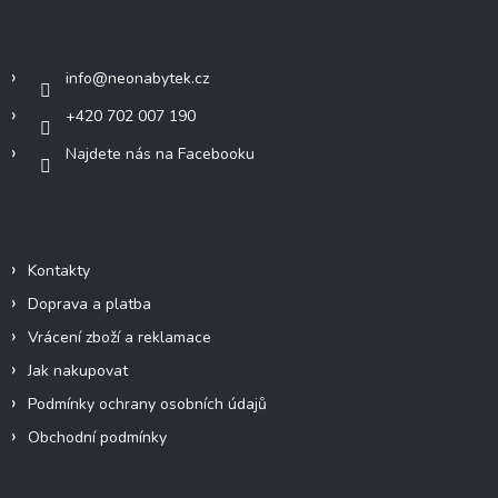
a
Kontakt
t
í
info
@
neonabytek.cz
+420 702 007 190
Najdete nás na Facebooku
Informace pro vás
Kontakty
Doprava a platba
Vrácení zboží a reklamace
Jak nakupovat
Podmínky ochrany osobních údajů
Obchodní podmínky