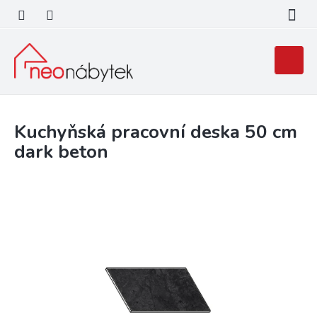
Přejít
na
obsah
Nákupní
košík
Kuchyňská pracovní deska 50 cm
dark beton