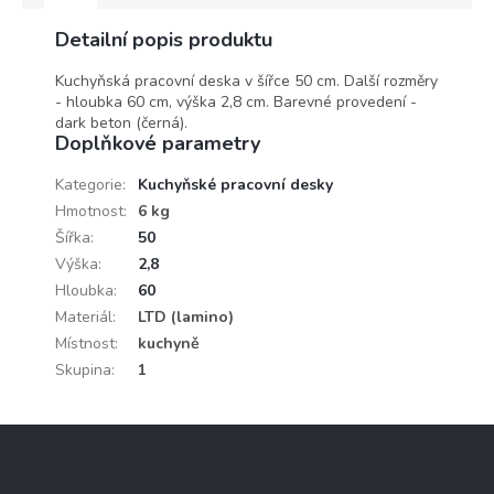
Detailní popis produktu
Kuchyňská pracovní deska v šířce 50 cm. Další rozměry
- hloubka 60 cm, výška 2,8 cm. Barevné provedení -
dark beton (černá).
Doplňkové parametry
Kategorie
:
Kuchyňské pracovní desky
Hmotnost
:
6 kg
Šířka
:
50
Výška
:
2,8
Hloubka
:
60
Materiál
:
LTD (lamino)
Místnost
:
kuchyně
Skupina
:
1
Z
á
p