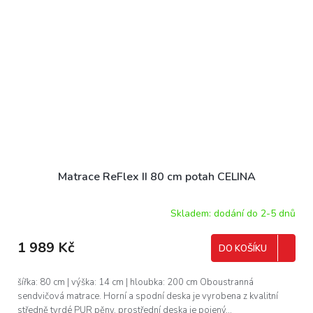
Matrace ReFlex II 80 cm potah CELINA
Skladem: dodání do 2-5 dnů
1 989 Kč
DO KOŠÍKU
šířka: 80 cm | výška: 14 cm | hloubka: 200 cm Oboustranná
sendvičová matrace. Horní a spodní deska je vyrobena z kvalitní
středně tvrdé PUR pěny, prostřední deska je pojený...