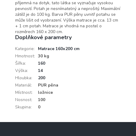
příjemná na dotyk, tato látka se vyznačuje vysokou
pevností. Potah je nesnímatelný a neprošitý. Maximální
zátěž je do 100 kg. Barva PUR pěny uvnitř potahu se
může lišit od vyobrazení. Výška matrace je cca. 13 cm
+ 1 cm potah. Matrace je vhodná na postel o
rozměrech 160 x 200 cm.
Doplňkové parametry
Kategorie
:
Matrace 160x200 cm
Hmotnost
:
30 kg
Šířka
:
160
Výška
:
14
Hloubka
:
200
Materiál
:
PUR pěna
Místnost
:
ložnice
Nosnost
:
100
Skupina
:
0
Z
á