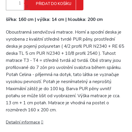
PŘIDAT DO KOŠÍKU
šířka: 160 cm | výška: 14 cm | hloubka: 200 cm
Oboustranná sendvičová matrace. Horní a spodní deska je
vyrobena z kvalitní středně tvrdé PUR pěny, prostřední
deska je pojený polyuretan ( 4/2 profil PUR N2340 + RE 65
deska TL 5 cm PUR N2340 + 10/8 profil 2540 ). Tuhost
matrace T3 - T4 = středně tvrdá až tvrdá. Obě strany jsou
profilované do 7 zón pro uvolnění svalstva během spánku.
Potah Celina - příjemná na dotyk, tato látka se vyznačuje
vysokou pevností. Potah je nesnímatelný a neprošitý.
Maximální zátěž je do 100 kg. Barva PUR pěny uvnitř
potahu se může lišit od vyobrazení. Výška matrace je cca.
13 cm + 1 cm potah. Matrace je vhodná na postel o
rozměrech 160 x 200 cm.
Detailní informace