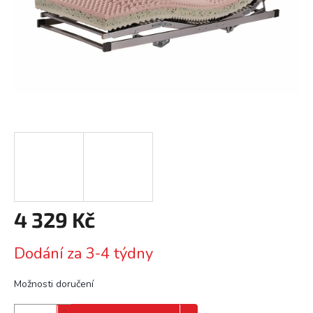
4 329 Kč
Měrná
Dodání za 3-4 týdny
cena:
Možnosti doručení