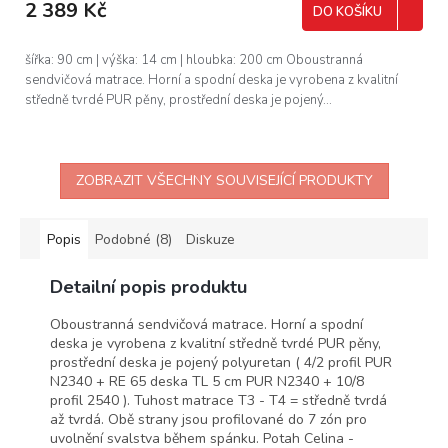
2 389 Kč
DO KOŠÍKU
šířka: 90 cm | výška: 14 cm | hloubka: 200 cm Oboustranná
sendvičová matrace. Horní a spodní deska je vyrobena z kvalitní
středně tvrdé PUR pěny, prostřední deska je pojený...
ZOBRAZIT VŠECHNY SOUVISEJÍCÍ PRODUKTY
Popis
Podobné (8)
Diskuze
Detailní popis produktu
Oboustranná sendvičová matrace. Horní a spodní
deska je vyrobena z kvalitní středně tvrdé PUR pěny,
prostřední deska je pojený polyuretan ( 4/2 profil PUR
N2340 + RE 65 deska TL 5 cm PUR N2340 + 10/8
profil 2540 ). Tuhost matrace T3 - T4 = středně tvrdá
až tvrdá. Obě strany jsou profilované do 7 zón pro
uvolnění svalstva během spánku. Potah Celina -