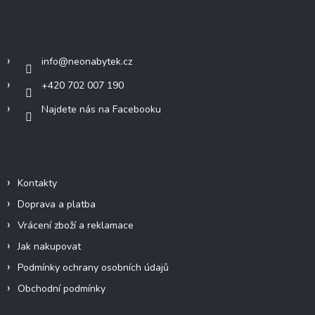
p
a
Kontakt
t
í
info
@
neonabytek.cz
+420 702 007 190
Najdete nás na Facebooku
Informace pro vás
Kontakty
Doprava a platba
Vrácení zboží a reklamace
Jak nakupovat
Podmínky ochrany osobních údajů
Obchodní podmínky