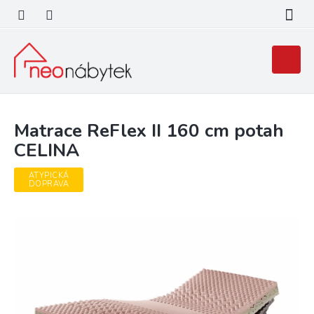
Přejít
na
obsah
Nákupní
košík
Matrace ReFlex II 160 cm potah
CELINA
ATYPICKÁ
DOPRAVA