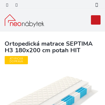
Přejít
na
obsah
Nákupní
košík
Ortopedická matrace SEPTIMA
H3 180x200 cm potah HIT
ATYPICKÁ
DOPRAVA