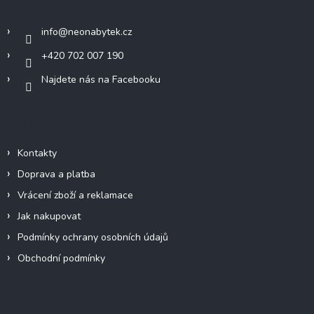
Kontakt
t
í
info
@
neonabytek.cz
+420 702 007 190
Najdete nás na Facebooku
Informace pro vás
Kontakty
Doprava a platba
Vrácení zboží a reklamace
Jak nakupovat
Podmínky ochrany osobních údajů
Obchodní podmínky
Odebírat newsletter