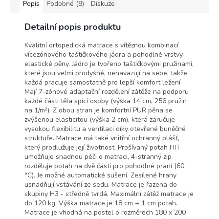
Popis
Podobné (8)
Diskuze
Detailní popis produktu
Kvalitní ortopedická matrace s vítěznou kombinací
vícezónového taštičkového jádra a pohodlné vrstvy
elastické pěny. Jádro je tvořeno taštičkovými pružinami,
které jsou velmi prodyšné, nenavazují na sebe, takže
každá pracuje samostatně pro lepší komfort ležení.
Mají 7-zónové adaptační rozdělení zátěže na podporu
každé části těla spící osoby (výška 14 cm, 256 pružin
na 1/m²). Z obou stran je komfortní PUR pěna se
zvýšenou elasticitou (výška 2 cm), která zaručuje
vysokou flexibilitu a ventilaci díky otevřené buněčné
struktuře. Matrace má také vnitřní ochranný plášť,
který prodlužuje její životnost. Prošívaný potah HIT
umožňuje snadnou péči o matraci, 4-stranný zip
rozděluje potah na dvě části pro pohodlné praní (60
°C). Je možné automatické sušení. Zesílené hrany
usnadňují vstávání ze sedu. Matrace je řazena do
skupiny H3 - středně tvrdá. Maximální zátěž matrace je
do 120 kg. Výška matrace je 18 cm + 1 cm potah.
Matrace je vhodná na postel o rozměrech 180 x 200