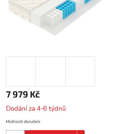
7 979 Kč
Měrná
Dodání za 4-6 týdnů
cena:
Možnosti doručení