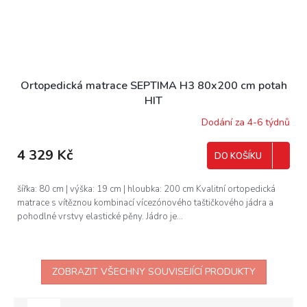
Ortopedická matrace SEPTIMA H3 80x200 cm potah
HIT
Dodání za 4-6 týdnů
4 329 Kč
DO KOŠÍKU
šířka: 80 cm | výška: 19 cm | hloubka: 200 cm Kvalitní ortopedická
matrace s vítěznou kombinací vícezónového taštičkového jádra a
pohodlné vrstvy elastické pěny. Jádro je...
ZOBRAZIT VŠECHNY SOUVISEJÍCÍ PRODUKTY