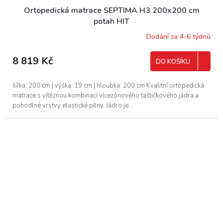
Ortopedická matrace SEPTIMA H3 200x200 cm
potah HIT
Dodání za 4-6 týdnů
8 819 Kč
DO KOŠÍKU
šířka: 200 cm | výška: 19 cm | hloubka: 200 cm Kvalitní ortopedická
matrace s vítěznou kombinací vícezónového taštičkového jádra a
pohodlné vrstvy elastické pěny. Jádro je...