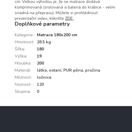
cm. Velkou výhodou je, že se matrace dodává
komprimovaná (srolovaná a balená do krabice - velmi
snadná na přepravu). Můžete si prohlédnout
prezentační video, klikněte
ZDE.
Doplňkové parametry
Kategorie
:
Matrace 180x200 cm
Hmotnost
:
28.5 kg
Šířka
:
180
Výška
:
19
Hloubka
:
200
Materiál
:
látka, ostaní, PUR pěna, pružina
Místnost
:
ložnice
Nosnost
:
120
Skupina
:
0
Z
á
p
a