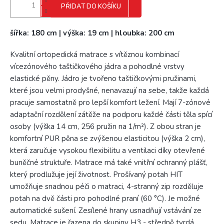
PŘIDAT DO KOŠÍKU
šířka: 180 cm | výška: 19 cm | hloubka: 200 cm
Kvalitní ortopedická matrace s vítěznou kombinací
vícezónového taštičkového jádra a pohodlné vrstvy
elastické pěny. Jádro je tvořeno taštičkovými pružinami,
které jsou velmi prodyšné, nenavazují na sebe, takže každá
pracuje samostatně pro lepší komfort ležení. Mají 7-zónové
adaptační rozdělení zátěže na podporu každé části těla spící
osoby (výška 14 cm, 256 pružin na 1/m²). Z obou stran je
komfortní PUR pěna se zvýšenou elasticitou (výška 2 cm),
která zaručuje vysokou flexibilitu a ventilaci díky otevřené
buněčné struktuře. Matrace má také vnitřní ochranný plášť,
který prodlužuje její životnost. Prošívaný potah HIT
umožňuje snadnou péči o matraci, 4-stranný zip rozděluje
potah na dvě části pro pohodlné praní (60 °C). Je možné
automatické sušení. Zesílené hrany usnadňují vstávání ze
sedu. Matrace je řazena do skupiny H3 - středně tvrdá.