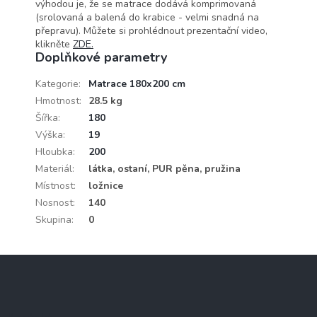
výhodou je, že se matrace dodává komprimovaná
(srolovaná a balená do krabice - velmi snadná na
přepravu). Můžete si prohlédnout prezentační video,
klikněte
ZDE.
Doplňkové parametry
Kategorie
:
Matrace 180x200 cm
Hmotnost
:
28.5 kg
Šířka
:
180
Výška
:
19
Hloubka
:
200
Materiál
:
látka, ostaní, PUR pěna, pružina
Místnost
:
ložnice
Nosnost
:
140
Skupina
:
0
Z
á
p
a