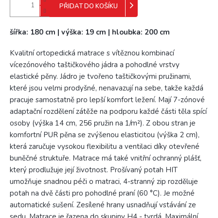
PŘIDAT DO KOŠÍKU
šířka: 180 cm | výška: 19 cm | hloubka: 200 cm
Kvalitní ortopedická matrace s vítěznou kombinací
vícezónového taštičkového jádra a pohodlné vrstvy
elastické pěny. Jádro je tvořeno taštičkovými pružinami,
které jsou velmi prodyšné, nenavazují na sebe, takže každá
pracuje samostatně pro lepší komfort ležení. Mají 7-zónové
adaptační rozdělení zátěže na podporu každé části těla spící
osoby (výška 14 cm, 256 pružin na 1/m²). Z obou stran je
komfortní PUR pěna se zvýšenou elasticitou (výška 2 cm),
která zaručuje vysokou flexibilitu a ventilaci díky otevřené
buněčné struktuře. Matrace má také vnitřní ochranný plášť,
který prodlužuje její životnost. Prošívaný potah HIT
umožňuje snadnou péči o matraci, 4-stranný zip rozděluje
potah na dvě části pro pohodlné praní (60 °C). Je možné
automatické sušení. Zesílené hrany usnadňují vstávání ze
sedu. Matrace je řazena do skupiny H4 - tvrdá. Maximální