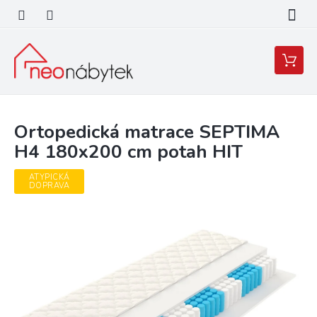
Přejít
na
obsah
Nákupní
košík
Ortopedická matrace SEPTIMA
H4 180x200 cm potah HIT
ATYPICKÁ
DOPRAVA