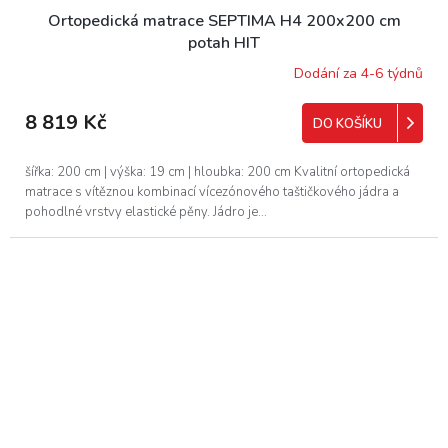
Ortopedická matrace SEPTIMA H4 200x200 cm
potah HIT
Dodání za 4-6 týdnů
8 819 Kč
DO KOŠÍKU
šířka: 200 cm | výška: 19 cm | hloubka: 200 cm Kvalitní ortopedická
matrace s vítěznou kombinací vícezónového taštičkového jádra a
pohodlné vrstvy elastické pěny. Jádro je...