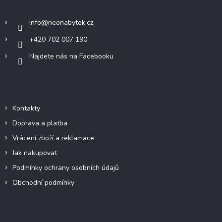
Kontakt
t
í
info
@
neonabytek.cz
+420 702 007 190
Najdete nás na Facebooku
Informace pro vás
Kontakty
Doprava a platba
Vrácení zboží a reklamace
Jak nakupovat
Podmínky ochrany osobních údajů
Obchodní podmínky
Odebírat newsletter