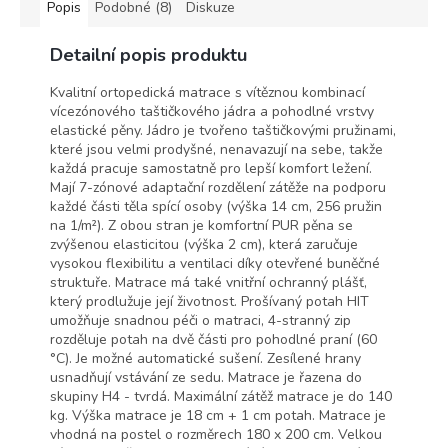
Popis
Podobné (8)
Diskuze
Detailní popis produktu
Kvalitní ortopedická matrace s vítěznou kombinací
vícezónového taštičkového jádra a pohodlné vrstvy
elastické pěny. Jádro je tvořeno taštičkovými pružinami,
které jsou velmi prodyšné, nenavazují na sebe, takže
každá pracuje samostatně pro lepší komfort ležení.
Mají 7-zónové adaptační rozdělení zátěže na podporu
každé části těla spící osoby (výška 14 cm, 256 pružin
na 1/m²). Z obou stran je komfortní PUR pěna se
zvýšenou elasticitou (výška 2 cm), která zaručuje
vysokou flexibilitu a ventilaci díky otevřené buněčné
struktuře. Matrace má také vnitřní ochranný plášť,
který prodlužuje její životnost. Prošívaný potah HIT
umožňuje snadnou péči o matraci, 4-stranný zip
rozděluje potah na dvě části pro pohodlné praní (60
°C). Je možné automatické sušení. Zesílené hrany
usnadňují vstávání ze sedu. Matrace je řazena do
skupiny H4 - tvrdá. Maximální zátěž matrace je do 140
kg. Výška matrace je 18 cm + 1 cm potah. Matrace je
vhodná na postel o rozměrech 180 x 200 cm. Velkou