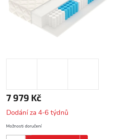
7 979 Kč
Měrná
Dodání za 4-6 týdnů
cena:
Možnosti doručení