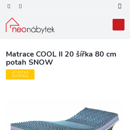
Přejít
na
obsah
Nákupní
košík
Matrace COOL II 20 šířka 80 cm
potah SNOW
ATYPICKÁ
DOPRAVA