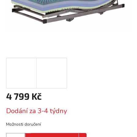
4 799 Kč
Měrná
Dodání za 3-4 týdny
cena:
Možnosti doručení