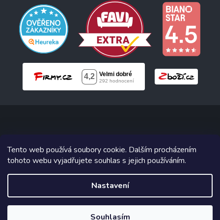
Copyright 2026
Neonabytek.cz
. Všechna práva vyhrazena.
Tento web používá soubory cookie. Dalším procházením
tohoto webu vyjadřujete souhlas s jejich používáním.
Grafický návrh vytvořil a na Shoptet implementoval
Tomáš Hlad
&
Shoptetak.cz
.
Nastavení
Vytvořil Shoptet
Souhlasím