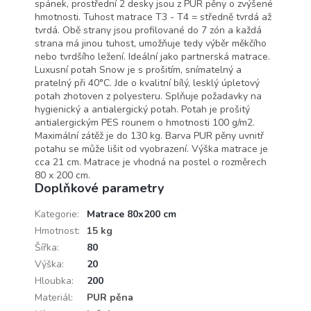
spánek, prostřední 2 desky jsou z PUR pěny o zvýšené
hmotnosti. Tuhost matrace T3 - T4 = středně tvrdá až
tvrdá. Obě strany jsou profilované do 7 zón a každá
strana má jinou tuhost, umožňuje tedy výběr měkčího
nebo tvrdšího ležení. Ideální jako partnerská matrace.
Luxusní potah Snow je s prošitím, snímatelný a
pratelný při 40°C. Jde o kvalitní bílý, lesklý úpletový
potah zhotoven z polyesteru. Splňuje požadavky na
hygienický a antialergický potah. Potah je prošitý
antialergickým PES rounem o hmotnosti 100 g/m2.
Maximální zátěž je do 130 kg. Barva PUR pěny uvnitř
potahu se může lišit od vyobrazení. Výška matrace je
cca 21 cm. Matrace je vhodná na postel o rozměrech
80 x 200 cm.
Doplňkové parametry
Kategorie
:
Matrace 80x200 cm
Hmotnost
:
15 kg
Šířka
:
80
Výška
:
20
Hloubka
:
200
Materiál
:
PUR pěna