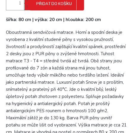
PŘIDAT DO KOŠÍKU
šířka: 80 cm | výška: 20 cm | hloubka: 200 cm
Oboustranná sendvičová matrace. Horní a spodní deska je
vyrobena z kvalitní studené pěny s vysokou pružností,
životností a prodyšností zajišťující kvalitní spánek, prostřední
2 desky jsou z PUR pěny o zvýšené hmotnosti. Tuhost
matrace T3 - T4 = středně tvrdá až tvrdá. Obě strany jsou
profilované do 7 zón a každá strana má jinou tuhost,
umožňuje tedy výběr měkčího nebo tvrdšího ležení. Ideální
jako partnerská matrace. Luxusní potah Snow je s prošitím,
snímatelný a pratelný při 40°C. Jde o kvalitní bílý, lesklý
úpletový potah zhotoven z polyesteru. Splňuje požadavky
na hygienický a antialergický potah. Potah je prošitý
antialergickým PES rounem o hmotnosti 100 g/m2.
Maximální zátěž je do 130 kg. Barva PUR pěny uvnitř
potahu se může lišit od vyobrazení. Výška matrace je cca 21
cm. Matrace je vhodná na postel o rozměrech 80 x 200 cm.