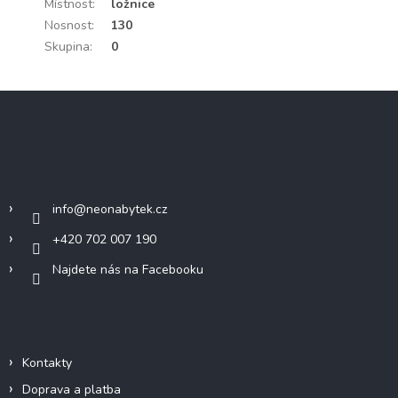
Místnost
:
ložnice
Nosnost
:
130
Skupina
:
0
Z
á
p
a
Kontakt
t
í
info
@
neonabytek.cz
+420 702 007 190
Najdete nás na Facebooku
Informace pro vás
Kontakty
Doprava a platba