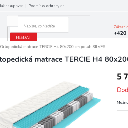
Jak nakupovat
Podmínky ochrany osobních údajů
Obchodní podmínky
Zákazni
+420 
HLEDAT
Ortopedická matrace TERCIE H4 80x200 cm potah SILVER
topedická matrace TERCIE H4 80x20
5 
Měrn
Dod
cena:
Možno