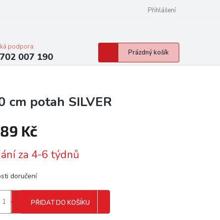
Přihlášení
cká podpora:
Nákupní
Prázdný košík
702 007 190
košík
0 cm potah SILVER
789 Kč
á
ání za 4-6 týdnů
sti doručení
PŘIDAT DO KOŠÍKU