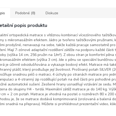
omasážním efektem. Jádro
mikromasážním efektem. Jádro
mikrom
ořeno...
je tvořeno...
je tvoře
pis
Podobné (8)
Diskuze
etailní popis produktu
alitní ortopedická matrace s vítěznou kombinací vícezónového taštičko
ny s mikromasážním efektem. Jádro je tvořeno taštičkovými pružinami, k
lmi prodyšné, nenavazuji na sebe, takže každá pracuje samostatně pro
žení. Mají 7-zónové adaptační rozdělení zátěže na podporu každé části t
oby (výška 14 cm, 256 pružin na 1/m²). Z obou stran je komfortní pěna 
kromasážním efektem (výška 3 cm). Jde o pěnu se speciální buněčnou s
erá je účinně odvzdušňována a vykazuje bodový efekt. Matrace má také
hranný plášť, který prodlužuje její životnost. Prošívaný potah SILVER (2
ožňuje snadnou péči o matraci, 4 úchyty po stranách matrace pro jed
nipulaci a 4-stranný zip rozdělující potah na dvě části pro pohodlné pra
žné automatické sušení. Zesílené hrany usnadňují vstávání ze sedu. M
zena do skupiny H4 - tvrdá. Maximální zátěž matrace je do 140 kg. Výš
 cm + 2 cm potah. Matrace je vhodná na postel o rozměrech 80 x 200 
hodou je, že se matrace dodává komprimovaná (srolovaná a balená do
lmi snadná na přepravu). Můžete si prohlédnout prezentační video, kli