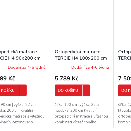
opedická matrace
Ortopedická matrace
Ortop
CIE H4 90x200 cm
TERCIE H4 100x200 cm
TERC
ah SILVER
potah SILVER
potah
Dodání za 4-6 týdnů
Dodání za 4-6 týdnů
789 Kč
5 789 Kč
7 50
 KOŠÍKU
DO KOŠÍKU
DO K
: 90 cm | výška: 22 cm |
šířka: 100 cm | výška: 22 cm |
šířka: 
ka: 200 cm Kvalitní
hloubka: 200 cm Kvalitní
hloubka
pedická matrace s vítěznou
ortopedická matrace s vítěznou
ortoped
inací vícezónového
kombinací vícezónového
kombin
čkového jádra a pěny s
taštičkového jádra a pěny s
taštičk