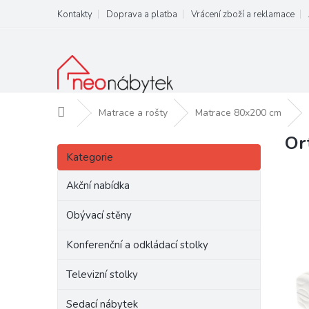
Přejít
Kontakty
Doprava a platba
Vrácení zboží a reklamace
na
obsah
Domů
Matrace a rošty
Matrace 80x200 cm
Or
P
Přeskočit
o
Kategorie
kategorie
s
t
Akční nabídka
r
a
Obývací stěny
n
Konferenční a odkládací stolky
n
í
Televizní stolky
p
a
Sedací nábytek
n