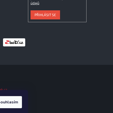
údajů
PŘIHLÁSIT SE
ak.cz
.
ouhlasím