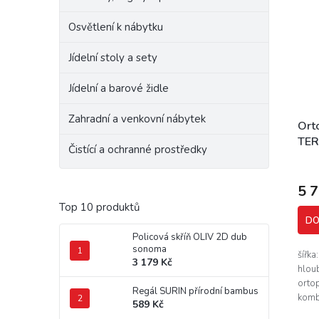
Osvětlení k nábytku
Jídelní stoly a sety
Jídelní a barové židle
Zahradní a venkovní nábytek
Ort
TER
Čistící a ochranné prostředky
pot
5 
Top 10 produktů
DO
Policová skříň OLIV 2D dub
sonoma
šířka
3 179 Kč
hloub
orto
Regál SURIN přírodní bambus
komb
589 Kč
tašti