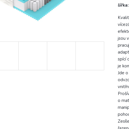
šířka
Kvali
vícez
efekt
jsou 
pracu
adapt
spící
je ko
Jde o
odvzd
vnitřn
Proší
o mat
manip
pohod
Zesíl
řazen