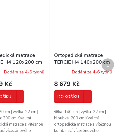
edická matrace
Ortopedická matrace
Další
IE H4 120x200 cm
TERCIE H4 140x200 cm
produkt
 SILVER
potah SILVER
Dodání za 4-6 týdnů
Dodání za 4-6 týdnů
9 Kč
8 679 Kč
OŠÍKU
DO KOŠÍKU
120 cm | výška: 22 cm |
šířka: 140 cm | výška: 22 cm |
: 200 cm Kvalitní
hloubka: 200 cm Kvalitní
ická matrace s vítěznou
ortopedická matrace s vítěznou
ací vícezónového
kombinací vícezónového
ového jádra a pěny s
taštičkového jádra a pěny s