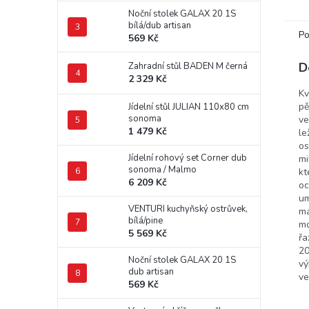
mikr
Noční stolek GALAX 20 1S
je tv
bílá/dub artisan
Po
569 Kč
D
Zahradní stůl BADEN M černá
2 329 Kč
Kv
pě
Jídelní stůl JULIAN 110x80 cm
sonoma
ve
1 479 Kč
le
os
Jídelní rohový set Corner dub
mi
sonoma / Malmo
kt
6 209 Kč
oc
um
VENTURI kuchyňský ostrůvek,
ma
bílá/pine
mo
5 569 Kč
řa
20
Noční stolek GALAX 20 1S
vý
dub artisan
ve
569 Kč