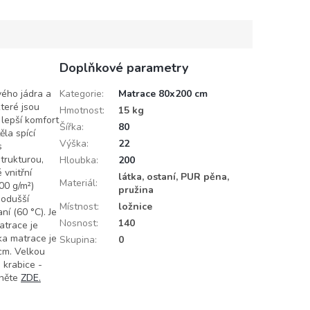
asážním efektem. Jádro
mikromasážním efektem. Jádro
no...
je tvořeno...
Doplňkové parametry
vého jádra a
Kategorie
:
Matrace 80x200 cm
teré jsou
Hmotnost
:
15 kg
 lepší komfort
Šířka
:
80
ěla spící
Výška
:
22
s
trukturou,
Hloubka
:
200
 vnitřní
látka, ostaní, PUR pěna,
Materiál
:
00 g/m²)
pružina
nodušší
Místnost
:
ložnice
ní (60 °C). Je
Nosnost
:
140
atrace je
ka matrace je
Skupina
:
0
cm. Velkou
 krabice -
kněte
ZDE.