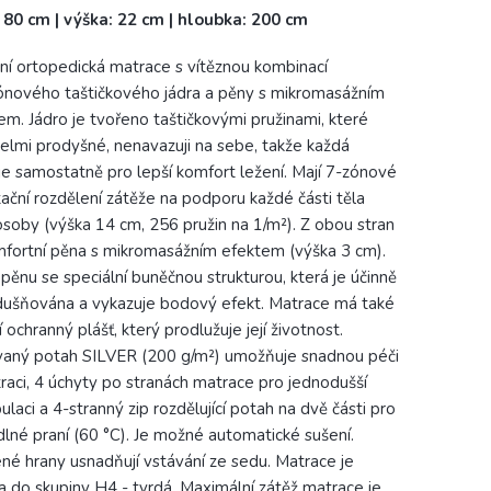
: 80 cm | výška: 22 cm | hloubka: 200 cm
tní ortopedická matrace s vítěznou kombinací
ónového taštičkového jádra a pěny s mikromasážním
em. Jádro je tvořeno taštičkovými pružinami, které
velmi prodyšné, nenavazuji na sebe, takže každá
je samostatně pro lepší komfort ležení. Mají 7-zónové
ační rozdělení zátěže na podporu každé části těla
 osoby (výška 14 cm, 256 pružin na 1/m²). Z obou stran
mfortní pěna s mikromasážním efektem (výška 3 cm).
 pěnu se speciální buněčnou strukturou, která je účinně
ušňována a vykazuje bodový efekt. Matrace má také
í ochranný plášť, který prodlužuje její životnost.
vaný potah SILVER (200 g/m²) umožňuje snadnou péči
raci, 4 úchyty po stranách matrace pro jednodušší
ulaci a 4-stranný zip rozdělující potah na dvě části pro
lné praní (60 °C). Je možné automatické sušení.
ené hrany usnadňují vstávání ze sedu. Matrace je
a do skupiny H4 - tvrdá. Maximální zátěž matrace je