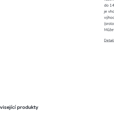
do 14
je vh
výhod
(srol
Můžet
Detail
visející produkty