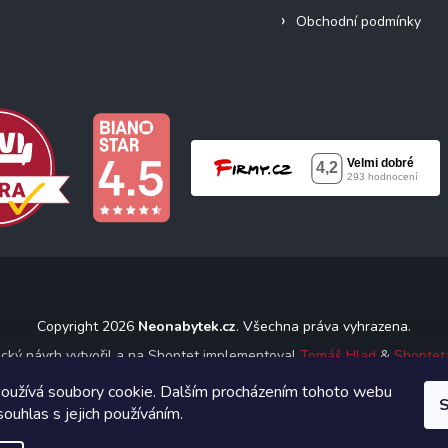
Obchodní podmínky
Copyright 2026
Neonabytek.cz
. Všechna práva vyhrazena.
ický návrh vytvořil a na Shoptet implementoval
Tomáš Hlad
&
Shoptet
oužívá soubory cookie. Dalším procházením tohoto webu
S
Vytvořil Shoptet
souhlas s jejich používáním.