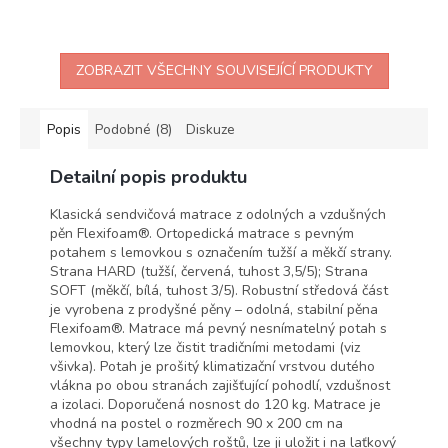
ZOBRAZIT VŠECHNY SOUVISEJÍCÍ PRODUKTY
Popis
Podobné (8)
Diskuze
Detailní popis produktu
Klasická sendvičová matrace z odolných a vzdušných
pěn Flexifoam®. Ortopedická matrace s pevným
potahem s lemovkou s označením tužší a měkčí strany.
Strana HARD (tužší, červená, tuhost 3,5/5); Strana
SOFT (měkčí, bílá, tuhost 3/5). Robustní středová část
je vyrobena z prodyšné pěny – odolná, stabilní pěna
Flexifoam®. Matrace má pevný nesnímatelný potah s
lemovkou, který lze čistit tradičními metodami (viz
všivka). Potah je prošitý klimatizační vrstvou dutého
vlákna po obou stranách zajišťující pohodlí, vzdušnost
a izolaci. Doporučená nosnost do 120 kg. Matrace je
vhodná na postel o rozměrech 90 x 200 cm na
všechny typy lamelových roštů, lze ji uložit i na laťkový