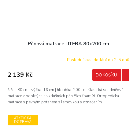
Pěnová matrace LITERA 80x200 cm
Poslední kus: dodání do 2-5 dnů
2 139 Kč
DO KOŠÍKU
šířka: 80 cm | výška: 16 cm | hloubka: 200 cm Klasická sendvičová
matrace z odolných a vzdušných pěn Flexifoam®. Ortopedická
matrace s pevným potahem s lemovkou s označením...
ATYPICKÁ
DOPRAVA