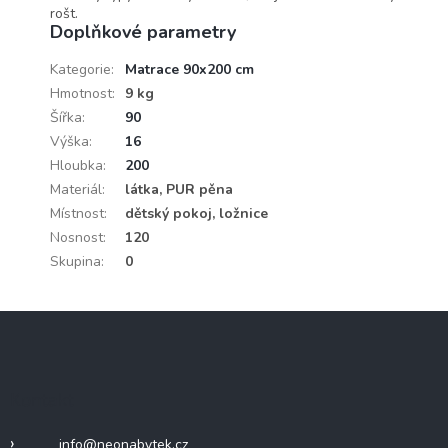
rošt.
Doplňkové parametry
Kategorie
:
Matrace 90x200 cm
Hmotnost
:
9 kg
Šířka
:
90
Výška
:
16
Hloubka
:
200
Materiál
:
látka, PUR pěna
Místnost
:
dětský pokoj, ložnice
Nosnost
:
120
Skupina
:
0
Z
á
p
a
Kontakt
t
í
info
@
neonabytek.cz