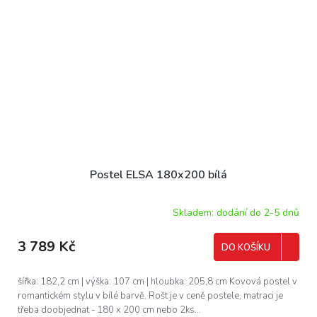
Postel ELSA 180x200 bílá
Skladem: dodání do 2-5 dnů
3 789 Kč
DO KOŠÍKU
šířka: 182,2 cm | výška: 107 cm | hloubka: 205,8 cm Kovová postel v
romantickém stylu v bílé barvě. Rošt je v ceně postele, matraci je
třeba doobjednat - 180 x 200 cm nebo 2ks...