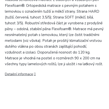
Flexifoam®. Ortopedická matrace s pevným potahem s
lemovkou s označením tužší a měkčí strany. Strana HARD
(tužší, červená, tuhost 3,5/5); Strana SOFT (měkčí, bílá,
tuhost 3/5). Robustní středová část je vyrobena z prodyšné
pěny – odolná, stabilní pěna Flexifoam®. Matrace má pevný
nesnímatelný potah s lemovkou, který lze čistit tradičními
metodami (viz všivka). Potah je prošitý klimatizační vrstvou
dutého vlákna po obou stranách zajišťující pohodlí,
vzdušnost a izolaci. Doporučená nosnost do 120 kg.
Matrace je vhodná na postel o rozměrech 90 x 200 cm na
všechny typy lamelových roštů, lze ji uložit i na laťkový rošt.
Detailní informace