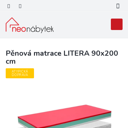
Přejít
na
obsah
Nákupní
košík
Pěnová matrace LITERA 90x200
cm
ATYPICKÁ
DOPRAVA