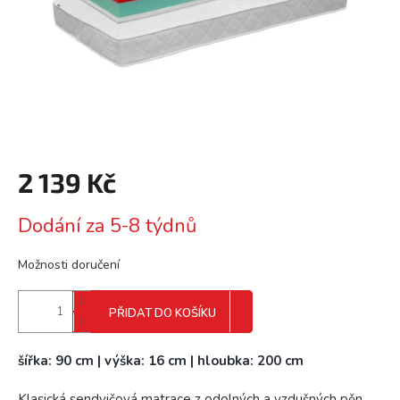
2 139 Kč
Měrná
Dodání za 5-8 týdnů
cena:
Možnosti doručení
PŘIDAT DO KOŠÍKU
šířka: 90 cm | výška: 16 cm | hloubka: 200 cm
Klasická sendvičová matrace z odolných a vzdušných pěn