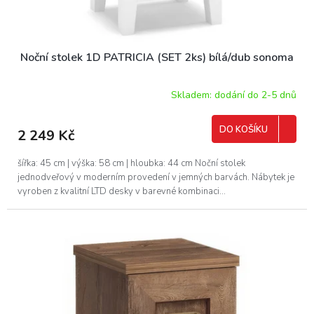
Noční stolek 1D PATRICIA (SET 2ks) bílá/dub sonoma
Skladem: dodání do 2-5 dnů
DO KOŠÍKU
2 249 Kč
šířka: 45 cm | výška: 58 cm | hloubka: 44 cm Noční stolek
jednodveřový v moderním provedení v jemných barvách. Nábytek je
vyroben z kvalitní LTD desky v barevné kombinaci...