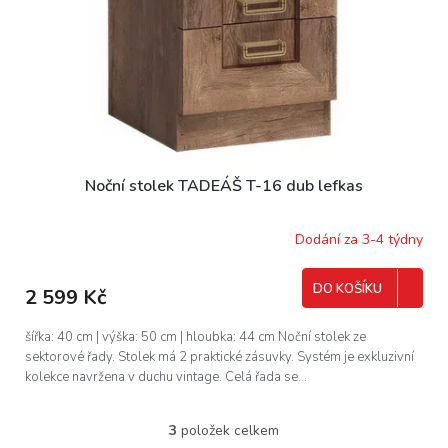
Noční stolek TADEÁŠ T-16 dub lefkas
Dodání za 3-4 týdny
DO KOŠÍKU
2 599 Kč
šířka: 40 cm | výška: 50 cm | hloubka: 44 cm Noční stolek ze
sektorové řady. Stolek má 2 praktické zásuvky. Systém je exkluzivní
kolekce navržena v duchu vintage. Celá řada se...
3
položek celkem
O