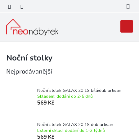
Přejít
na
obsah
Nákupní
košík
Noční stolky
Nejprodávanější
Noční stolek GALAX 20 1S bílá/dub artisan
Skladem: dodání do 2-5 dnů
569 Kč
Noční stolek GALAX 20 1S dub artisan
Externí sklad: dodání do 1-2 týdnů
569 Kč