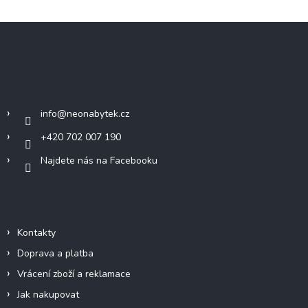
v
l
Z
á
á
d
p
a
c
a
Kontakt
í
t
p
í
r
info
@
neonabytek.cz
v
k
+420 702 007 190
y
Najdete nás na Facebooku
v
ý
p
i
Informace pro vás
s
u
Kontakty
Doprava a platba
Vrácení zboží a reklamace
Jak nakupovat