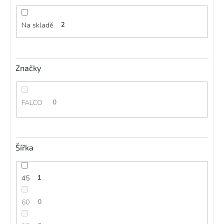
ů
Na skladě
2
Značky
FALCO
0
Šířka
45
1
60
0