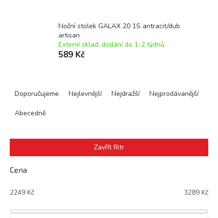
Noční stolek GALAX 20 1S antracit/dub
artisan
Externí sklad: dodání do 1-2 týdnů
589 Kč
Ř
a
Doporučujeme
Nejlevnější
Nejdražší
Nejprodávanější
z
e
Abecedně
n
í
p
Zavřít filtr
r
o
Cena
d
u
2249
Kč
3289
Kč
k
t