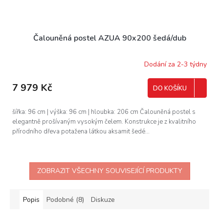
Čalouněná postel AZUA 90x200 šedá/dub
Dodání za 2-3 týdny
7 979 Kč
DO KOŠÍKU
šířka: 96 cm | výška: 96 cm | hloubka: 206 cm Čalouněná postel s
elegantně prošívaným vysokým čelem. Konstrukce je z kvalitního
přírodního dřeva potažena látkou aksamit šedé...
ZOBRAZIT VŠECHNY SOUVISEJÍCÍ PRODUKTY
Popis
Podobné (8)
Diskuze