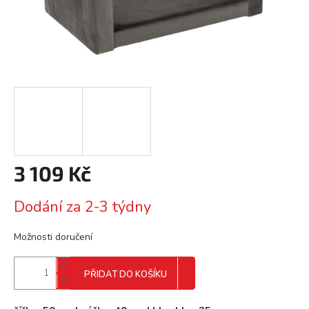
3 109 Kč
Měrná
Dodání za 2-3 týdny
cena:
Možnosti doručení
PŘIDAT DO KOŠÍKU