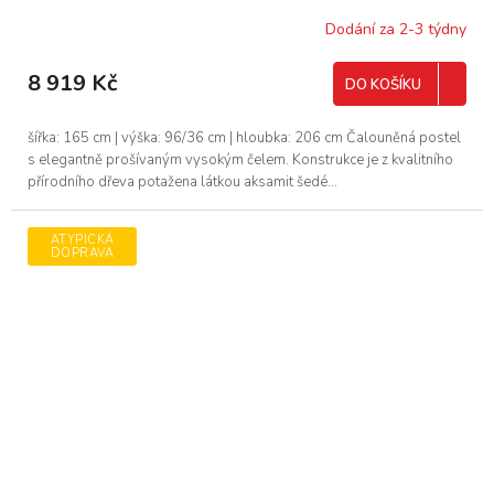
Dodání za 2-3 týdny
8 919 Kč
DO KOŠÍKU
šířka: 165 cm | výška: 96/36 cm | hloubka: 206 cm Čalouněná postel
s elegantně prošívaným vysokým čelem. Konstrukce je z kvalitního
přírodního dřeva potažena látkou aksamit šedé...
ATYPICKÁ
DOPRAVA