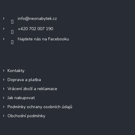
a
Kontakt
t
í
info
@
neonabytek.cz
+420 702 007 190
Najdete nás na Facebooku
Informace pro vás
Kontakty
Doprava a platba
Vrácení zboží a reklamace
Jak nakupovat
Podmínky ochrany osobních údajů
Obchodní podmínky