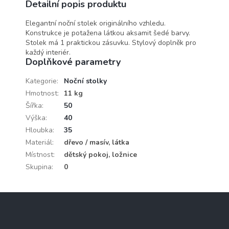
Detailní popis produktu
Elegantní noční stolek originálního vzhledu.
Konstrukce je potažena látkou aksamit šedé barvy.
Stolek má 1 praktickou zásuvku. Stylový doplněk pro
každý interiér.
Doplňkové parametry
Kategorie
:
Noční stolky
Hmotnost
:
11 kg
Šířka
:
50
Výška
:
40
Hloubka
:
35
Materiál
:
dřevo / masív, látka
Místnost
:
dětský pokoj, ložnice
Skupina
:
0
Z
á
p