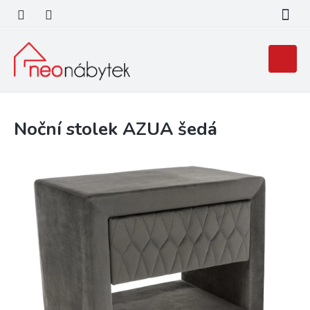
Přejít
na
obsah
Nákupní
košík
Noční stolek AZUA šedá